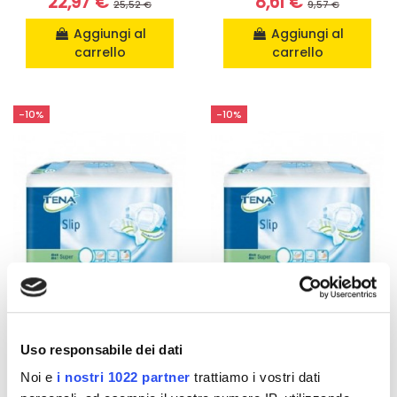
22,97 €
8,61 €
25,52 €
9,57 €
Aggiungi al
Aggiungi al
carrello
carrello
-10%
-10%
Assorbenti
Assorbenti
Uso responsabile dei dati
Tena Slip Super M -
Tena Slip Super L - 28
28 Pezzi
Pezzi
Noi e
i nostri 1022 partner
trattiamo i vostri dati