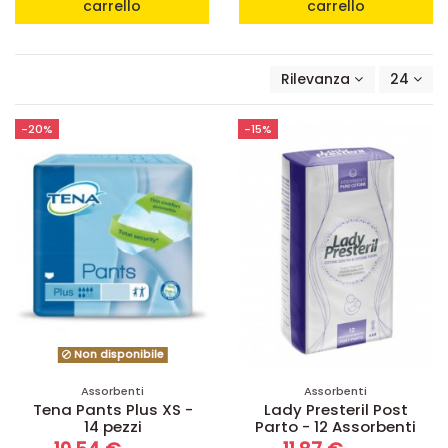
carrello
carrello
Rilevanza
24
-20%
-15%
Non disponibile
Assorbenti
Assorbenti
Tena Pants Plus XS -
Lady Presteril Post
14 pezzi
Parto - 12 Assorbenti