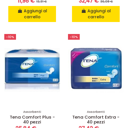
11,98 €
32,47 €
13,31 €
36,08 €
Aggiungi al
Aggiungi al
carrello
carrello
-10%
-10%
Assorbenti
Assorbenti
Tena Comfort Plus -
Tena Comfort Extra -
40 pezzi
40 pezzi