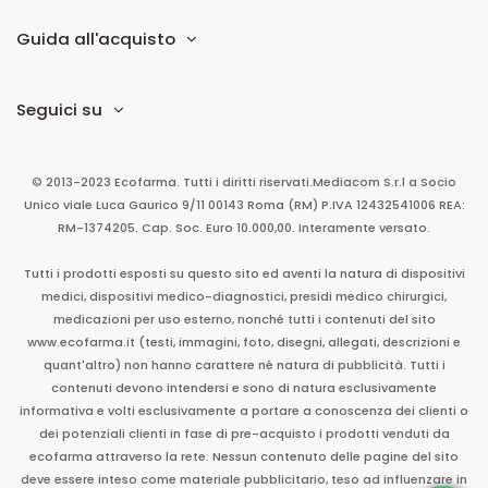
Guida all'acquisto
Seguici su
© 2013-2023 Ecofarma. Tutti i diritti riservati.
Mediacom S.r.l
a Socio
Unico
viale Luca Gaurico 9/11
00143
Roma
(RM)
P.IVA
12432541006
REA:
RM-1374205. Cap. Soc. Euro 10.000,00. Interamente versato.
Tutti i prodotti esposti su questo sito ed aventi la natura di dispositivi
medici, dispositivi medico-diagnostici, presidi medico chirurgici,
medicazioni per uso esterno, nonché tutti i contenuti del sito
www.ecofarma.it (testi, immagini, foto, disegni, allegati, descrizioni e
quant'altro) non hanno carattere né natura di pubblicità. Tutti i
contenuti devono intendersi e sono di natura esclusivamente
informativa e volti esclusivamente a portare a conoscenza dei clienti o
dei potenziali clienti in fase di pre-acquisto i prodotti venduti da
ecofarma attraverso la rete. Nessun contenuto delle pagine del sito
deve essere inteso come materiale pubblicitario, teso ad influenzare in