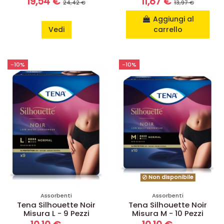
19,54 €
11,87 €
24,42 €
13,97 €
Aggiungi al
Vedi
carrello
-10%
-10%
Non disponibile
Assorbenti
Assorbenti
Tena Silhouette Noir
Tena Silhouette Noir
Misura L - 9 Pezzi
Misura M - 10 Pezzi