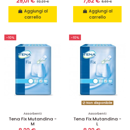
29,01 €
7,82 €
32,23 €
8,69 €
Aggiungi al
Aggiungi al
carrello
carrello
-10%
-10%
Non disponibile
Assorbenti
Assorbenti
Tena Fix Mutandina -
Tena Fix Mutandina -
M
L