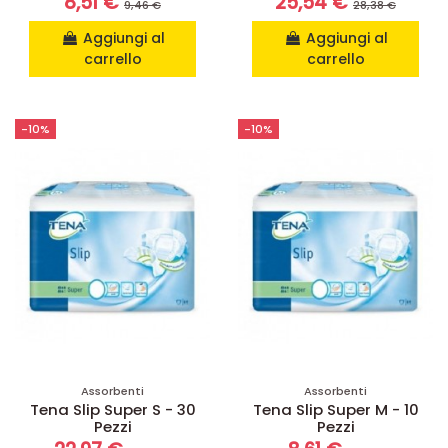
8,51 €
25,54 €
9,46 €
28,38 €
Aggiungi al
Aggiungi al
carrello
carrello
-10%
-10%
Assorbenti
Assorbenti
Tena Slip Super S - 30
Tena Slip Super M - 10
Pezzi
Pezzi