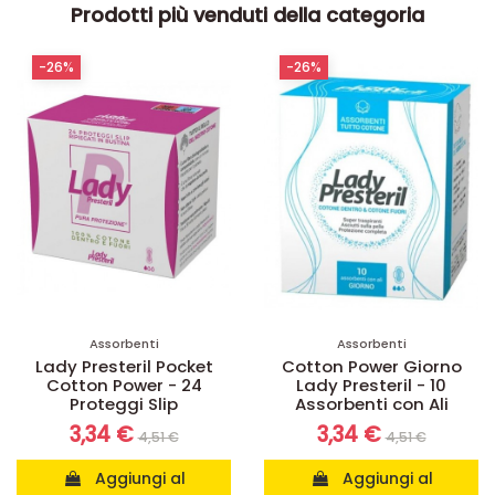
Prodotti più venduti della categoria
-26%
-26%
Assorbenti
Assorbenti
Lady Presteril Pocket
Cotton Power Giorno
Cotton Power - 24
Lady Presteril - 10
Proteggi Slip
Assorbenti con Ali
3,34 €
3,34 €
4,51 €
4,51 €
Aggiungi al
Aggiungi al