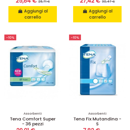
25,84 €
27,42 €
28,71 €
30,47 €
Aggiungi al
Aggiungi al
carrello
carrello
-10%
-10%
Assorbenti
Assorbenti
Tena Comfort Super
Tena Fix Mutandina -
- 36 pezzi
S