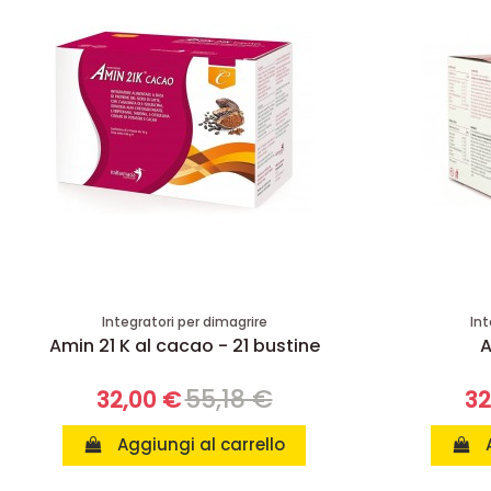
Integratori per dimagrire
Int
Amin 21 K al cacao - 21 bustine
A
55,18 €
32,00 €
32
Aggiungi al carrello