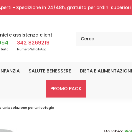
erti - Spedizione in 24/48h, gratuita per ordini superior
nici e assistenza clienti
054
342 8269219
tuito
Numero WhatsApp
INFANZIA
SALUTE BENESSERE
DIETA E ALIMENTAZION
PROMO PACK
ls Onix Soluzione per Onicofagia
Marchio:
Bio