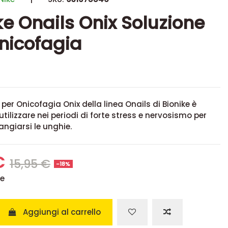
ke Onails Onix Soluzione
nicofagia
 per Onicofagia Onix della linea Onails di Bionike è
utilizzare nei periodi di forte stress e nervosismo per
angiarsi le unghie.
€
15,95 €
-18%
se
Aggiungi al carrello