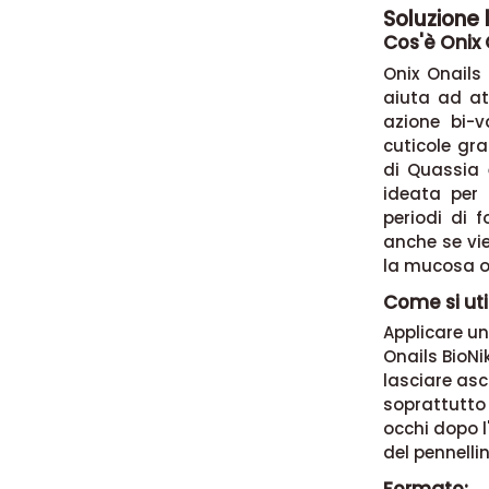
Soluzione 
Cos'è Onix 
Onix Onails
aiuta ad att
azione bi-v
cuticole gra
di Quassia 
ideata per 
periodi di 
anche se vie
la mucosa o
Come si uti
Applicare u
Onails BioNi
lasciare asc
soprattutto 
occhi dopo l
del pennellin