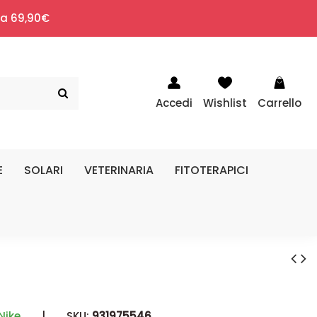
i a 69,90€
Accedi
Wishlist
Carrello
E
SOLARI
VETERINARIA
FITOTERAPICI
Nike
|
SKU:
931975546