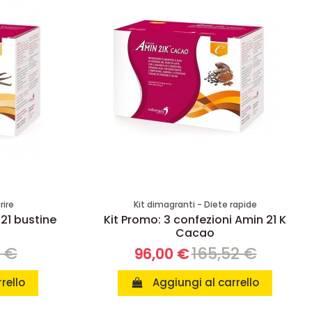
rire
Kit dimagranti - Diete rapide
 21 bustine
Kit Promo: 3 confezioni Amin 21 K
Cacao
8 €
165,52 €
96,00 €
rello
Aggiungi al carrello