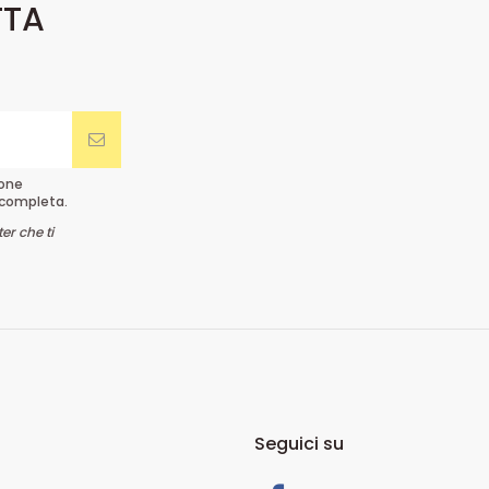
TTA
ione
completa.
er che ti
Seguici su