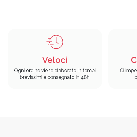
Veloci
C
Ogni ordine viene elaborato in tempi
Ci impe
brevissimi e consegnato in 48h
p