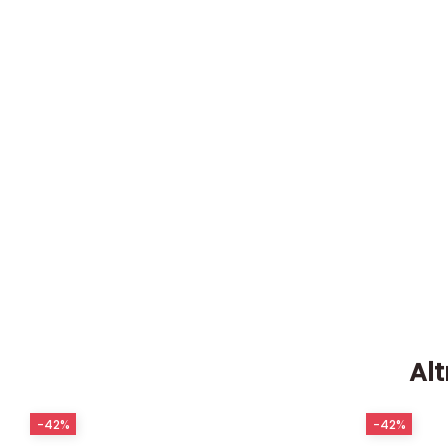
Alt
-42%
-42%