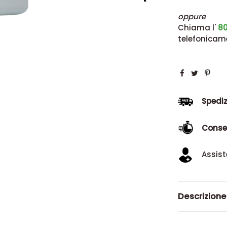
oppure
Chiama l'
80
telefonicam
Spediz
Conse
Assist
Descrizione