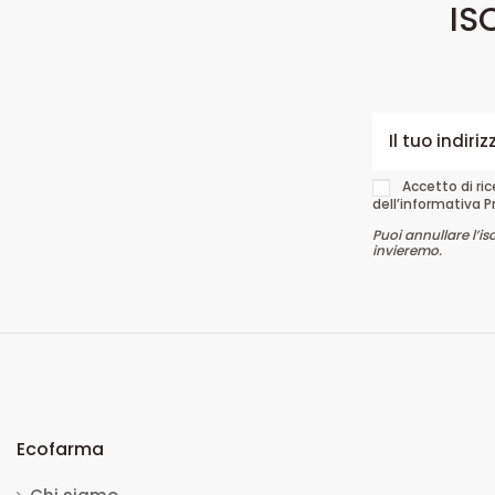
IS
Accetto di ri
dell’informativa P
Puoi annullare l’is
invieremo.
Ecofarma