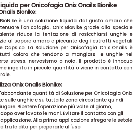
liquida per Onicofagia Onix Onails Bionike
Onails Bionike:
 BioNike è una soluzione liquida dal gusto amaro che
enuare l'onicofagia. Onix BioNike grazie alla speciale
alente riduce la tentazione di rosicchiarsi unghie e
zie al sapore amaro e piccante degli estratti vegetali
e Capsico. La Soluzione per Onicofagia Onix Onails è
tutti coloro che tendono a mangiarsi le unghie nei
forte stress, nervosismo o noia. Il prodotto è innocuo
ne ingerito in piccole quantità o viene in contatto con
rale.
lizza Onix Onails Bionike:
n'abbondante quantità di Soluzione per Onicofagia Onix
ke sulle unghie e su tutta la zona circostante quindi
iugare. Ripetere l'operazione più volte al giorno,
dopo aver lavato le mani. Evitare il contatto con gli
'applicazione. Alla prima applicazione sfregare le setole
o tra le dita per prepararle all'uso.