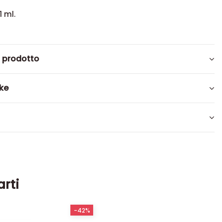
1 ml.
l prodotto
ike
arti
-42%