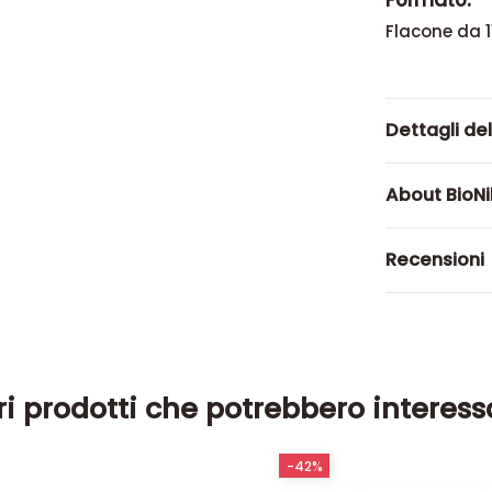
Formato:
Flacone da 1
Dettagli de
About BioN
Recensioni
ri prodotti che potrebbero interess
-42%