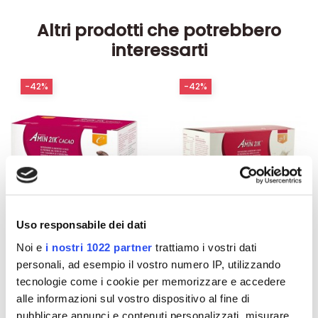
Altri prodotti che potrebbero
interessarti
-42%
-42%
Uso responsabile dei dati
Noi e
i nostri 1022 partner
trattiamo i vostri dati
personali, ad esempio il vostro numero IP, utilizzando
Integratori per dimagrire
Integratori per dimagrire
tecnologie come i cookie per memorizzare e accedere
Amin 21 K al cacao - 21
Amin 21 K neutro
bustine
alle informazioni sul vostro dispositivo al fine di
pubblicare annunci e contenuti personalizzati, misurare