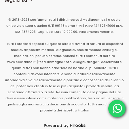
Seguici su
© 2013-2023 Ecofarma. Tutti i diritti riservati.
Mediacom S.r.l
a Socio
Unico
viale Luca Gaurico 9/11
00143
Roma
(RM)
P.IVA
12432541006
REA:
RM-1374205. Cap. Soc. Euro 10.000,00. Interamente versato.
Tutti i prodotti esposti su questo sito ed aventi la natura di dispositivi
medici, dispositivi medico-diagnostici, presidi medico chirurgici,
medicazioni per uso esterno, nonché tutti i contenuti del sito
www.ecofarma.it (testi, immagini, foto, disegni, allegati, descrizioni e
quant'altro) non hanno carattere né natura di pubblicità. Tutti i
contenuti devono intendersi e sono di natura esclusivamente
informativa e volti esclusivamente a portare a conoscenza dei clienti o
dei potenziali clienti in fase di pre-acquisto i prodotti venduti da
ecofarma attraverso la rete. Nessun contenuto delle pagine del sito
deve essere inteso come materiale pubblicitario, teso ad influenzare in
qualsivoglia maniera una decisione di acquisto. Tutti i marchi sono di
proprietà dei rispettivi titolari
Powered by
Hirooks