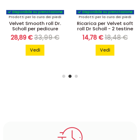
Disponibile su prenotazione
Disponibile su prenotazione
Prodotti per la cura dei piedi
Prodotti per la cura dei piedi
Ricarica per Velvet soft
Polvere deodorante
roll Dr Scholl - 2 testine
Deo Control Dr Scholl -
75 g
18,48 €
14,78 €
10,01 €
8,21 €
Vedi
Vedi