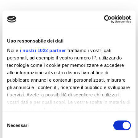
Altri prodotti che potrebbero
interessarti
Uso responsabile dei dati
-42%
-42%
Noi e
i nostri 1022 partner
trattiamo i vostri dati
personali, ad esempio il vostro numero IP, utilizzando
tecnologie come i cookie per memorizzare e accedere
alle informazioni sul vostro dispositivo al fine di
pubblicare annunci e contenuti personalizzati, misurare
gli annunci e i contenuti, ricercare il pubblico e sviluppare
i servizi. Avete la possibilità di scegliere chi utilizza i
vostri dati e per quali scopi. Le vostre scelte in materia di
privacy sono applicabili solo su questa proprietà digitale
in cui avete effettuato le vostre scelte. È possibile
Selezione
modificare o revocare il proprio consenso in qualsiasi
Necessari
Integratori per dimagrire
Integratori per dimagrire
del
momento dalla Dichiarazione sui cookie o facendo clic
Amin 21 K al cacao - 21
Amin 21 K neutro
consenso
bustine