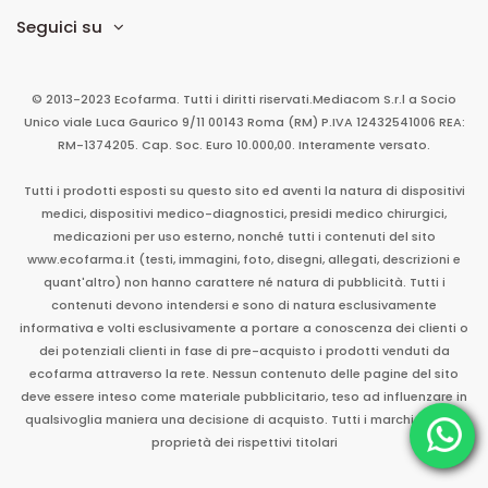
Seguici su
© 2013-2023 Ecofarma. Tutti i diritti riservati.
Mediacom S.r.l
a Socio
Unico
viale Luca Gaurico 9/11
00143
Roma
(RM)
P.IVA
12432541006
REA:
RM-1374205. Cap. Soc. Euro 10.000,00. Interamente versato.
Tutti i prodotti esposti su questo sito ed aventi la natura di dispositivi
medici, dispositivi medico-diagnostici, presidi medico chirurgici,
medicazioni per uso esterno, nonché tutti i contenuti del sito
www.ecofarma.it (testi, immagini, foto, disegni, allegati, descrizioni e
quant'altro) non hanno carattere né natura di pubblicità. Tutti i
contenuti devono intendersi e sono di natura esclusivamente
informativa e volti esclusivamente a portare a conoscenza dei clienti o
dei potenziali clienti in fase di pre-acquisto i prodotti venduti da
ecofarma attraverso la rete. Nessun contenuto delle pagine del sito
deve essere inteso come materiale pubblicitario, teso ad influenzare in
qualsivoglia maniera una decisione di acquisto. Tutti i marchi sono di
proprietà dei rispettivi titolari