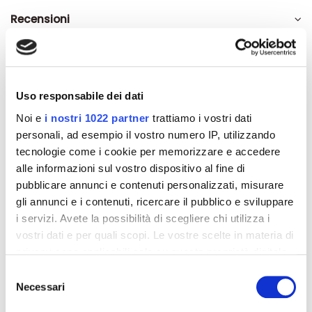
Recensioni
Uso responsabile dei dati
Altri prodotti che potrebbero
Noi e
i nostri 1022 partner
trattiamo i vostri dati
interessarti
personali, ad esempio il vostro numero IP, utilizzando
tecnologie come i cookie per memorizzare e accedere
-42%
-42%
alle informazioni sul vostro dispositivo al fine di
pubblicare annunci e contenuti personalizzati, misurare
gli annunci e i contenuti, ricercare il pubblico e sviluppare
i servizi. Avete la possibilità di scegliere chi utilizza i
vostri dati e per quali scopi. Le vostre scelte in materia di
privacy sono applicabili solo su questa proprietà digitale
in cui avete effettuato le vostre scelte. È possibile
Selezione
modificare o revocare il proprio consenso in qualsiasi
Necessari
del
momento dalla Dichiarazione sui cookie o facendo clic
consenso