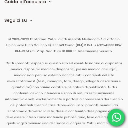
Guida all'acquisto
Seguici su
© 2013-2023 Ecofarma. Tutti i diritti riservati.
Mediacom S.r.l
a Socio
Unico
viale Luca Gaurico 9/11
00143
Roma
(RM)
P.IVA
12432541006
REA:
RM-1374205. Cap. Soc. Euro 10.000,00. Interamente versato.
Tutti i prodotti esposti su questo sito ed aventi la natura di dispositivi
medici, dispositivi medico-diagnostici, presidi medico chirurgici,
medicazioni per uso esterno, nonché tutti i contenuti del sito
www.ecofarma.it (testi, immagini, foto, disegni, allegati, descrizioni e
quant'altro) non hanno carattere né natura di pubblicità. Tutti i
contenuti devono intendersi e sono di natura esclusivamente
informativa e volti esclusivamente a portare a conoscenza dei clienti o
dei potenziali clienti in fase di pre-acquisto i prodotti venduti da
ecofarma attraverso la rete. Nessun contenuto delle pagine del sito
deve essere inteso come materiale pubblicitario, teso ad influenzare in
qualsivoglia maniera una decisione di acquisto. Tutti i marchi sono di