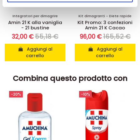
nostri partner che si occupano di analisi dei dati web,
pubblicità e social media, i quali potrebbero combinarle
con altre informazioni che ha fornito loro o che hanno
Integratori per dimagrire
Kit dimagranti - Diete rapide
Amin 21 K alla vaniglia
Kit Promo: 3 confezioni
raccolto dal suo utilizzo dei loro servizi.
- 21 bustine
Amin 21 K Cacao
55,18 €
165,52 €
32,00 €
96,00 €
Aggiungi al
Aggiungi al
carrello
carrello
Combina questo prodotto con
-20%
-10%