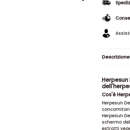
Spediz
Conse
Assist
Descrizione
Herpesun D
dell'herpe
Cos'è Herp
Herpesun Def
concomitanza
Herpesun De
schermo delle
estratti vege