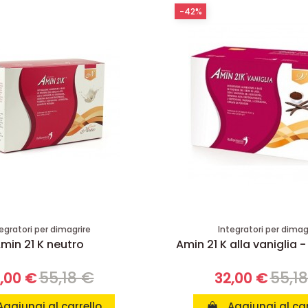
-42%
egratori per dimagrire
Integratori per dimag
min 21 K neutro
Amin 21 K alla vaniglia -
55,18 €
55,1
,00 €
32,00 €
Aggiungi al carrello
Aggiungi al car