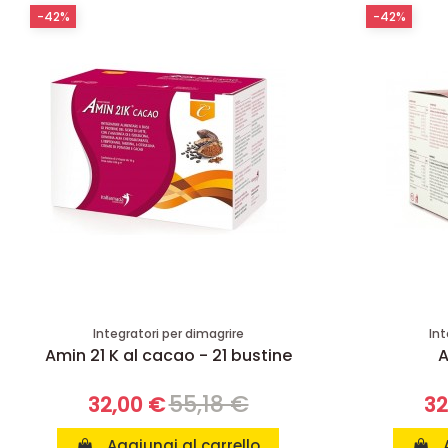
-42%
-42%
Integratori per dimagrire
Int
Amin 21 K al cacao - 21 bustine
A
55,18 €
32,00 €
32
Aggiungi al carrello