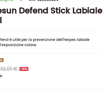
sun Defend Stick Labiale
l
end è utile per la prevenzione dell'herpes labiale
l'esposizione solare.
le
10,01 €
-10%
se