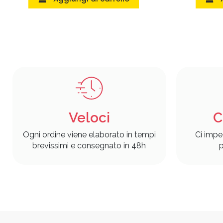
Veloci
C
Ogni ordine viene elaborato in tempi
Ci impe
brevissimi e consegnato in 48h
p