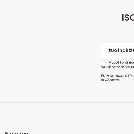
IS
Accetto di ri
dell’informativa P
Puoi annullare l’is
invieremo.
Ecofarma