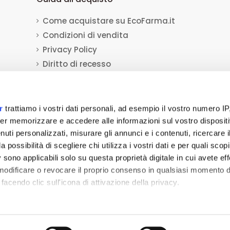
Come acquistare su EcoFarma.it
Condizioni di vendita
Privacy Policy
Diritto di recesso
Dati per il bonifico bancario
Informativa sull'uso dei cookie
r
trattiamo i vostri dati personali, ad esempio il vostro numero IP
er memorizzare e accedere alle informazioni sul vostro dispositiv
uti personalizzati, misurare gli annunci e i contenuti, ricercare i
a Socio Unico
viale Luca Gaurico 9/11
00143
Roma
(RM)
P.IVA
12432541006
REA:
a possibilità di scegliere chi utilizza i vostri dati e per quali scop
tivi medici, dispositivi medico-diagnostici, presidi medico chirurgici, medicaz
 sono applicabili solo su questa proprietà digitale in cui avete eff
 non hanno carattere né natura di pubblicità. Tutti i contenuti devono intenders
 modificare o revocare il proprio consenso in qualsiasi momento d
re-acquisto i prodotti venduti da ecofarma attraverso la rete. Nessun contenuto
facendo clic sull'icona di attivazione della privacy.
qualsivoglia maniera una decisione di acquisto. Tutti i marchi sono di proprietà
remmo anche:
ni sulla tua posizione geografica, con un'approssimazione di qu