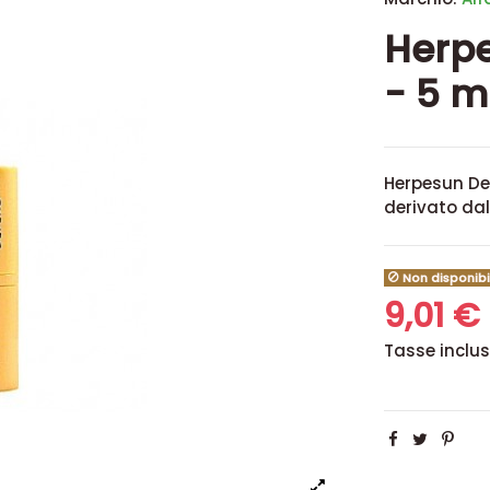
Herpe
- 5 m
Herpesun Def
derivato dal
Non disponibi
9,01 €
Tasse inclu