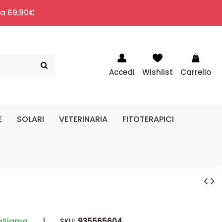
i a 69,90€
Accedi
Wishlist
Carrello
E
SOLARI
VETERINARIA
FITOTERAPICI
faSigma
|
SKU:
935565604