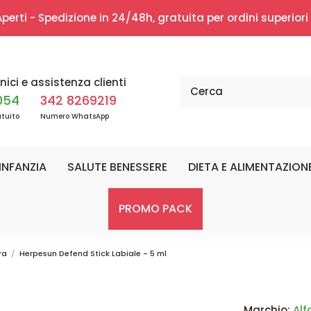
erti - Spedizione in 24/48h, gratuita per ordini superior
nici e assistenza clienti
054
342 8269219
tuito
Numero WhatsApp
INFANZIA
SALUTE BENESSERE
DIETA E ALIMENTAZION
PROMO PACK
ra
Herpesun Defend Stick Labiale - 5 ml
Marchio:
Al