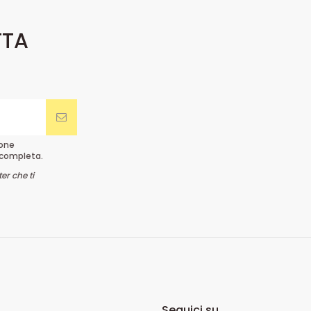
TTA
ione
completa.
er che ti
Seguici su