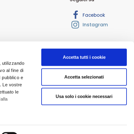
Facebook
Instagram
Accetta tutti i cookie
, utilizzando
o al fine di
Accetta selezionati
l pubblico e
 RM-1374205. Cap. Soc. Euro 10.000,00. Interamente versato.
i. Le vostre
ioni per uso esterno, nonché tutti i contenuti del sito www.ecofarma.it
ettuato le
Usa solo i cookie necessari
i e sono di natura esclusivamente informativa e volti esclusivamente a
alla
 delle pagine del sito deve essere inteso come materiale pubblicitario,
 dei rispettivi titolari
alche metro,