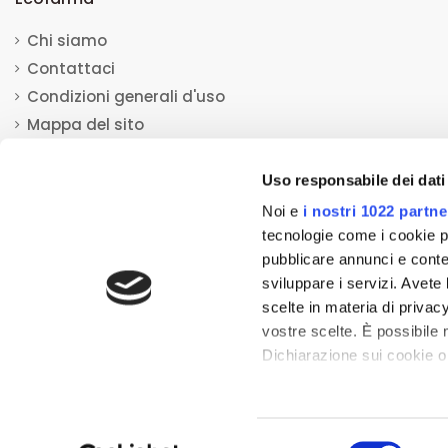
Chi siamo
Contattaci
Condizioni generali d'uso
Mappa del sito
Uso responsabile dei dati
Noi e
i nostri 1022 partne
tecnologie come i cookie p
pubblicare annunci e conten
© 2013-2023 Ecofarma. Tutti i diritti riservati.
Mediacom S.r.l
sviluppare i servizi. Avete l
Tutti i prodotti esposti su questo sito ed aventi la natura di disposi
scelte in materia di privacy
(testi, immagini, foto, disegni, allegati, descrizioni e quant'altro)
vostre scelte. È possibile
portare a conoscenza dei clienti o dei potenziali clienti in fase di p
Dichiarazione sui cookie o 
teso ad influenzare in 
Con il tuo consenso, vor
raccogliere informazio
Selezione