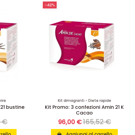
-42%
rire
Kit dimagranti - Diete rapide
 21 bustine
Kit Promo: 3 confezioni Amin 21 K
Cacao
8 €
165,52 €
96,00 €
rello
Aggiungi al carrello