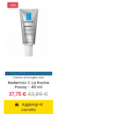
-14%
Disponibile su prenotazione
Creme antirughe viso
Redermic C La Roche
Posay - 40 ml
43,89 €
37,75 €
Aggiungi al
carrello