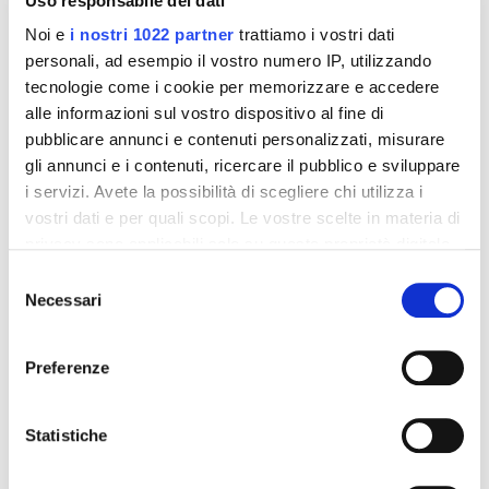
Uso responsabile dei dati
Noi e
i nostri 1022 partner
trattiamo i vostri dati
personali, ad esempio il vostro numero IP, utilizzando
tecnologie come i cookie per memorizzare e accedere
alle informazioni sul vostro dispositivo al fine di
pubblicare annunci e contenuti personalizzati, misurare
gli annunci e i contenuti, ricercare il pubblico e sviluppare
i servizi. Avete la possibilità di scegliere chi utilizza i
vostri dati e per quali scopi. Le vostre scelte in materia di
Integratori per dimagrire
Integratori per dimagrire
privacy sono applicabili solo su questa proprietà digitale
Amin 21 K al cacao - 21
Amin 21 K neutro
bustine
in cui avete effettuato le vostre scelte. È possibile
Selezione
55,18 €
55,18 €
modificare o revocare il proprio consenso in qualsiasi
32,00 €
32,00 €
Necessari
del
momento dalla Dichiarazione sui cookie o facendo clic
consenso
Aggiungi al
Aggiungi al
sull'icona di attivazione della privacy.
Preferenze
carrello
carrello
Con il tuo consenso, vorremmo anche:
raccogliere informazioni sulla tua posizione
Statistiche
-42%
-42%
geografica, con un'approssimazione di qualche
metro,