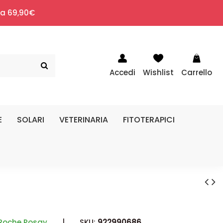
i a 69,90€
Accedi
Wishlist
Carrello
E
SOLARI
VETERINARIA
FITOTERAPICI
Roche Posay
|
SKU:
922990686