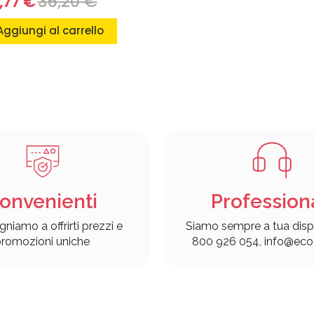
36,20 €
,77 €
Aggiungi al carrello
onvenienti
Profession
gniamo a offrirti prezzi e
Siamo sempre a tua disp
romozioni uniche
800 926 054, info@ecof