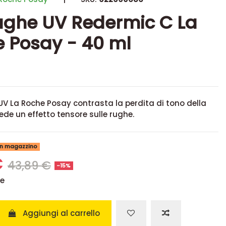
ughe UV Redermic C La
 Posay - 40 ml
V La Roche Posay contrasta la perdita di tono della
iede un effetto tensore sulle rughe.
 in magazzino
€
43,89 €
-15%
se
Aggiungi al carrello