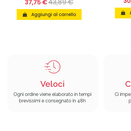
30
43,89 €
37,75 €
Aggiungi al carrello
Veloci
C
Ogni ordine viene elaborato in tempi
Ci impe
brevissimi e consegnato in 48h
p