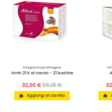
Integratori per dimagrire
Int
Amin 21 K al cacao - 21 bustine
A
55,18 €
32,00 €
32
Aggiungi al carrello