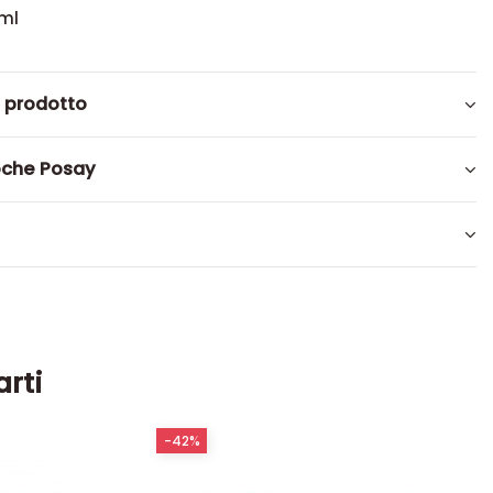
ml
l prodotto
oche Posay
arti
-42%