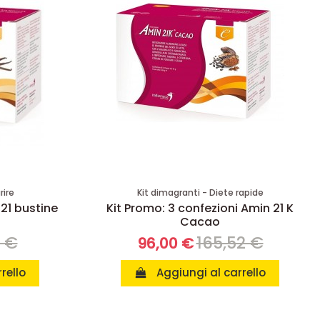
rire
Kit dimagranti - Diete rapide
 21 bustine
Kit Promo: 3 confezioni Amin 21 K
Cacao
8 €
165,52 €
96,00 €
rello
Aggiungi al carrello