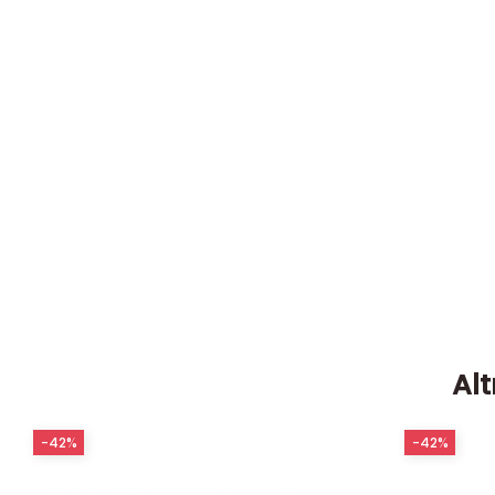
Alt
-42%
-42%