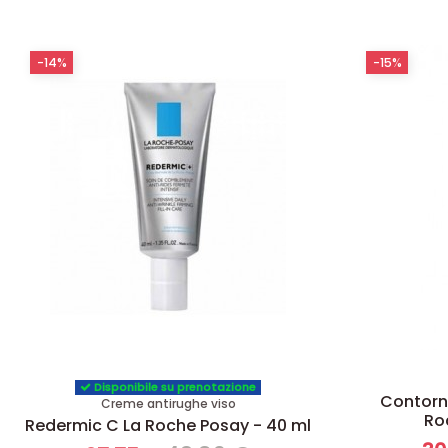
-14%
-15%
Disponibile su prenotazione
Contorn
Creme antirughe viso
Ro
Redermic C La Roche Posay - 40 ml