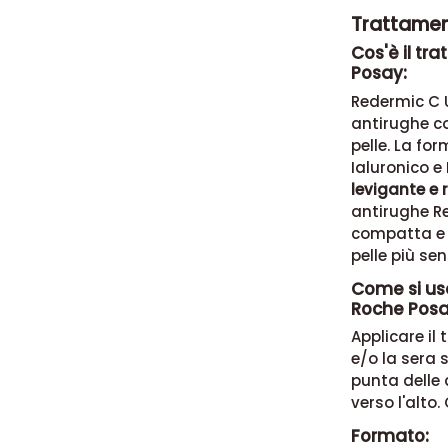
Trattamen
Cos'è il t
Posay:
Redermic C
antirughe co
pelle. La fo
Ialuronico e
levigante e 
antirughe Re
compatta e 
pelle più se
Come si us
Roche Posa
Applicare il
e/o la sera 
punta delle 
verso l'alto.
Formato: