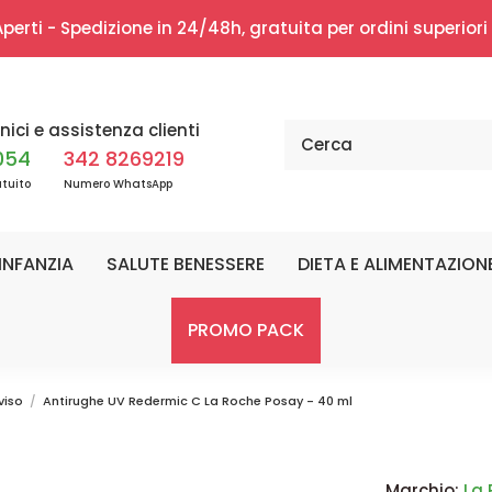
erti - Spedizione in 24/48h, gratuita per ordini superior
nici e assistenza clienti
054
342 8269219
tuito
Numero WhatsApp
INFANZIA
SALUTE BENESSERE
DIETA E ALIMENTAZION
PROMO PACK
viso
Antirughe UV Redermic C La Roche Posay - 40 ml
Marchio:
La 