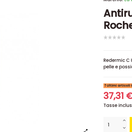
Antir
Roche
Redermic C U
pelle e poss
Ultimi articoli
37,31 
Tasse inclu