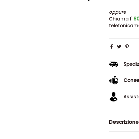
oppure
Chiama l'
80
telefonicam
Spediz
Conse
Assist
Descrizione