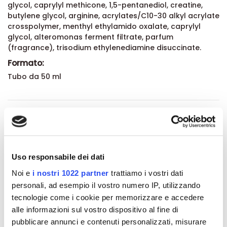
glycol, caprylyl methicone, 1,5-pentanediol, creatine,
butylene glycol, arginine, acrylates/C10-30 alkyl acrylate
crosspolymer, menthyl ethylamido oxalate, caprylyl
glycol, alteromonas ferment filtrate, parfum
(fragrance), trisodium ethylenediamine disuccinate.
Formato:
Tubo da 50 ml
Dettagli del prodotto
About BioNike
Uso responsabile dei dati
Recensioni
Noi e
i nostri 1022 partner
trattiamo i vostri dati
personali, ad esempio il vostro numero IP, utilizzando
tecnologie come i cookie per memorizzare e accedere
alle informazioni sul vostro dispositivo al fine di
pubblicare annunci e contenuti personalizzati, misurare