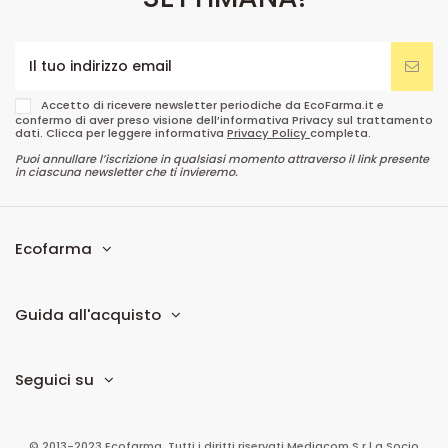
Accetto di ricevere newsletter periodiche da EcoFarma.it e
confermo di aver preso visione dell’informativa Privacy sul trattamento
dati. Clicca per leggere informativa
Privacy Policy
completa.
Puoi annullare l’iscrizione in qualsiasi momento attraverso il link presente
in ciascuna newsletter che ti invieremo.
Ecofarma
Guida all'acquisto
Seguici su
© 2013-2023 Ecofarma. Tutti i diritti riservati.
Mediacom S.r.l
a Socio