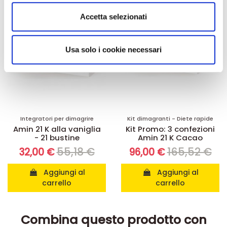
Utilizziamo i cookie per personalizzare contenuti ed
Accetta selezionati
annunci, per fornire funzionalità dei social media e per
analizzare il nostro traffico. Condividiamo inoltre
informazioni sul modo in cui utilizza il nostro sito con i
Usa solo i cookie necessari
nostri partner che si occupano di analisi dei dati web,
pubblicità e social media, i quali potrebbero combinarle
con altre informazioni che ha fornito loro o che hanno
raccolto dal suo utilizzo dei loro servizi.
Integratori per dimagrire
Kit dimagranti - Diete rapide
Amin 21 K alla vaniglia
Kit Promo: 3 confezioni
- 21 bustine
Amin 21 K Cacao
55,18 €
165,52 €
32,00 €
96,00 €
Aggiungi al
Aggiungi al
carrello
carrello
Combina questo prodotto con