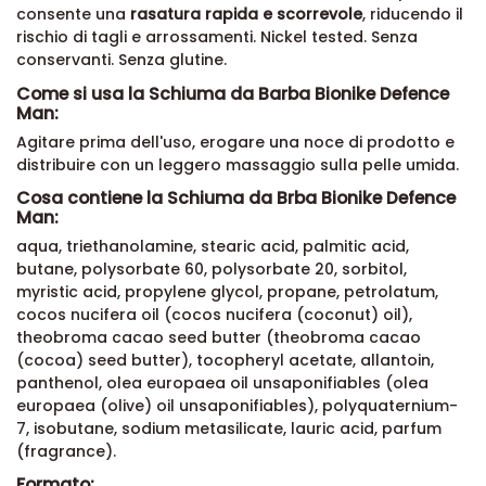
consente una
rasatura rapida e scorrevole
, riducendo il
rischio di tagli e arrossamenti. Nickel tested. Senza
conservanti. Senza glutine.
Come si usa la Schiuma da Barba Bionike Defence
Man:
Agitare prima dell'uso, erogare una noce di prodotto e
distribuire con un leggero massaggio sulla pelle umida.
Cosa contiene la Schiuma da Brba Bionike Defence
Man:
aqua, triethanolamine, stearic acid, palmitic acid,
butane, polysorbate 60, polysorbate 20, sorbitol,
myristic acid, propylene glycol, propane, petrolatum,
cocos nucifera oil (cocos nucifera (coconut) oil),
theobroma cacao seed butter (theobroma cacao
(cocoa) seed butter), tocopheryl acetate, allantoin,
panthenol, olea europaea oil unsaponifiables (olea
europaea (olive) oil unsaponifiables), polyquaternium-
7, isobutane, sodium metasilicate, lauric acid, parfum
(fragrance).
Formato: