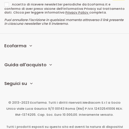
Accetto di ricevere newsletter periodiche da EcoFarma.it e
confermo di aver preso visione dell’informativa Privacy sul trattamento
dati. Clicca per leggere informativa
Privacy Policy
completa.
Puoi annullare l’iscrizione in qualsiasi momento attraverso il link presente
in ciascuna newsletter che ti invieremo.
Ecofarma
Guida all'acquisto
Seguici su
© 2013-2023 Ecofarma. Tutti i diritti riservati.
Mediacom S.r.l
a Socio
Unico
viale Luca Gaurico 9/11
00143
Roma
(RM)
P.IVA
12432541006
REA:
RM-1374205. Cap. Soc. Euro 10.000,00. Interamente versato.
Tutti i prodotti esposti su questo sito ed aventi la natura di dispositivi