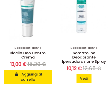
Deodoranti donna
Deodoranti donna
Bioclin Deo Control
Somatoline
Crema
Deodorante
Ipersudorazione Spray
15,29 €
13,00 €
12,65 €
10,12 €
Aggiungi al
Vedi
carrello