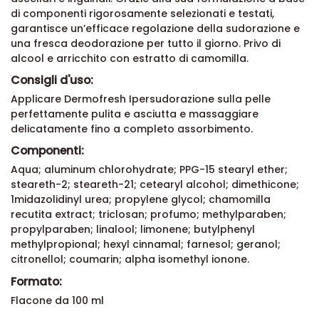
di componenti rigorosamente selezionati e testati,
garantisce un’efficace regolazione della sudorazione e
una fresca deodorazione per tutto il giorno. Privo di
alcool e arricchito con estratto di camomilla.
Consigli d'uso:
Applicare Dermofresh Ipersudorazione sulla pelle
perfettamente pulita e asciutta e massaggiare
delicatamente fino a completo assorbimento.
Componenti:
Aqua; aluminum chlorohydrate; PPG-15 stearyl ether;
steareth-2; steareth-21; cetearyl alcohol; dimethicone;
1midazolidinyl urea; propylene glycol; chamomilla
recutita extract; triclosan; profumo; methylparaben;
propylparaben; linalool; limonene; butylphenyl
methylpropional; hexyl cinnamal; farnesol; geranol;
citronellol; coumarin; alpha isomethyl ionone.
Formato:
Flacone da 100 ml