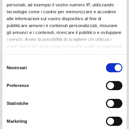
personali, ad esempio il vostro numero IP, utilizzando
tecnologie come i cookie per memorizzare e accedere
alle informazioni sul vostro dispositivo al fine di
pubblicare annunci e contenuti personalizzati, misurare
gli annunci e i contenuti, ricercare il pubblico e sviluppare
Integratori per dimagrire
Integratori per dimagrire
i servizi. Avete la possibilità di scegliere chi utilizza i
Amin 21 K al cacao - 21
Amin 21 K neutro
bustine
vostri dati e per quali scopi. Le vostre scelte in materia di
55,18 €
55,18 €
32,00 €
32,00 €
privacy sono applicabili solo su questa proprietà digitale
in cui avete effettuato le vostre scelte. È possibile
Selezione
Aggiungi al
Aggiungi al
modificare o revocare il proprio consenso in qualsiasi
Necessari
del
carrello
carrello
momento dalla Dichiarazione sui cookie o facendo clic
consenso
sull'icona di attivazione della privacy.
Preferenze
-42%
-42%
Con il tuo consenso, vorremmo anche:
raccogliere informazioni sulla tua posizione
Statistiche
geografica, con un'approssimazione di qualche
metro,
Marketing
Identificare il tuo dispositivo, scansionandolo