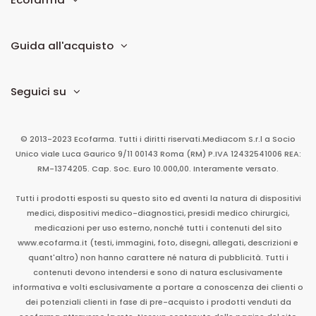
Guida all'acquisto
Seguici su
© 2013-2023 Ecofarma. Tutti i diritti riservati.
Mediacom S.r.l
a Socio
Unico
viale Luca Gaurico 9/11
00143
Roma
(RM)
P.IVA
12432541006
REA:
RM-1374205. Cap. Soc. Euro 10.000,00. Interamente versato.
Tutti i prodotti esposti su questo sito ed aventi la natura di dispositivi
medici, dispositivi medico-diagnostici, presidi medico chirurgici,
medicazioni per uso esterno, nonché tutti i contenuti del sito
www.ecofarma.it (testi, immagini, foto, disegni, allegati, descrizioni e
quant'altro) non hanno carattere né natura di pubblicità. Tutti i
contenuti devono intendersi e sono di natura esclusivamente
informativa e volti esclusivamente a portare a conoscenza dei clienti o
dei potenziali clienti in fase di pre-acquisto i prodotti venduti da