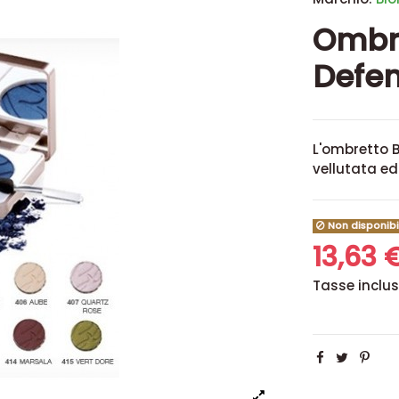
Ombre
Defen
L'ombretto 
vellutata e
Non disponibi
13,63 
Tasse inclu