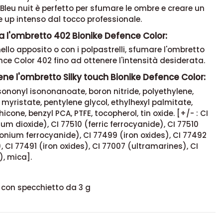
leu nuit è perfetto per sfumare le ombre e creare un
 up intenso dal tocco professionale.
a l'ombretto 402 Bionike Defence Color:
llo apposito o con i polpastrelli, sfumare l'ombretto
nce Color 402 fino ad ottenere l'intensità desiderata.
ne l'ombretto Silky touch Bionike Defence Color:
isononyl isononanoate, boron nitride, polyethylene,
ristate, pentylene glycol, ethylhexyl palmitate,
hicone, benzyl PCA, PTFE, tocopherol, tin oxide. [+/- : CI
ium dioxide), CI 77510 (ferric ferrocyanide), CI 77510
nium ferrocyanide), CI 77499 (iron oxides), CI 77492
), CI 77491 (iron oxides), CI 77007 (ultramarines), CI
), mica].
 con specchietto da 3 g