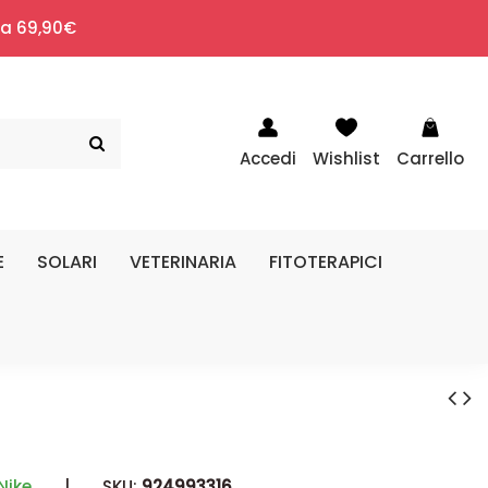
i a 69,90€
Accedi
Wishlist
Carrello
E
SOLARI
VETERINARIA
FITOTERAPICI
Nike
|
SKU:
924993316