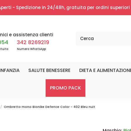
erti - Spedizione in 24/48h, gratuita per ordini superior
nici e assistenza clienti
054
342 8269219
tuito
Numero WhatsApp
INFANZIA
SALUTE BENESSERE
DIETA E ALIMENTAZION
PROMO PACK
Ombretto mono Bionike Defence Color - 402 Bleu nuit
Marchio:
Bio