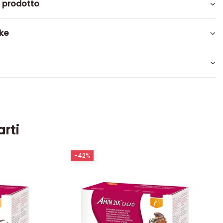
l prodotto
ike
arti
-42%