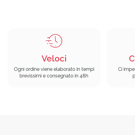
Veloci
C
Ogni ordine viene elaborato in tempi
Ci impe
brevissimi e consegnato in 48h
p