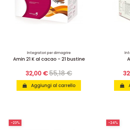
Integratori per dimagrire
Int
Amin 21 K al cacao - 21 bustine
A
55,18 €
32,00 €
32
Aggiungi al carrello
-23%
-24%