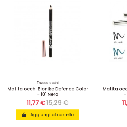
Trucco occhi
Matita occhi Bionike Defence Color
Matita occ
- 101 Nero
-
15,29 €
11,77 €
1
Aggiungi al carrello