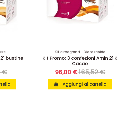
rire
Kit dimagranti - Diete rapide
 21 bustine
Kit Promo: 3 confezioni Amin 21 K
Cacao
8 €
165,52 €
96,00 €
rello
Aggiungi al carrello