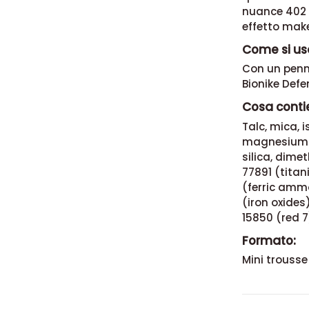
nuance 402 B
effetto make
Come si us
Con un penne
Bionike Defe
Cosa contie
Talc, mica, 
magnesium my
silica, dimet
77891 (titan
(ferric ammo
(iron oxides
15850 (red 7
Formato:
Mini trousse