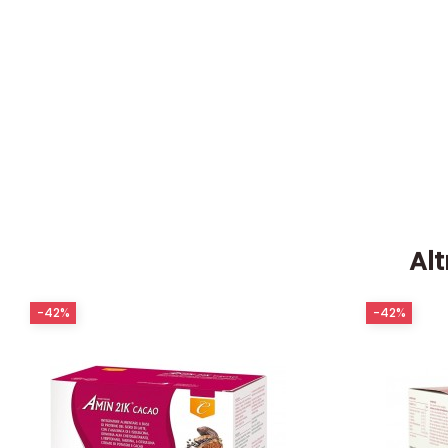
Alt
-42%
-42%