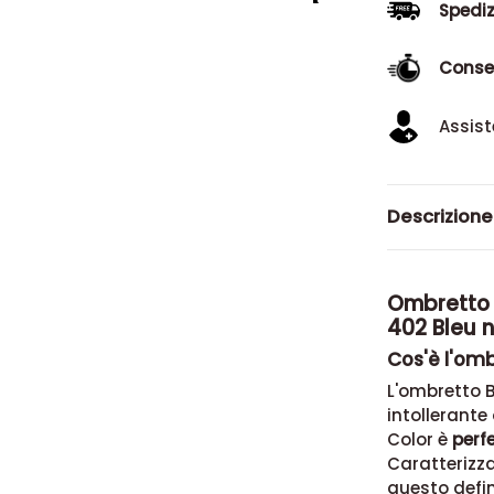
Spediz
Conse
Assist
Descrizione
Ombretto S
402 Bleu n
Cos'è l'omb
L'ombretto B
intollerante
Color è
perf
Caratterizza
questo defin