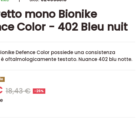
tto mono Bionike
ce Color - 402 Bleu nuit
Bionike Defence Color possiede una consistenza
d è oftalmologicamente testato. Nuance 402 blu notte.
le
€
18,43 €
-26%
se