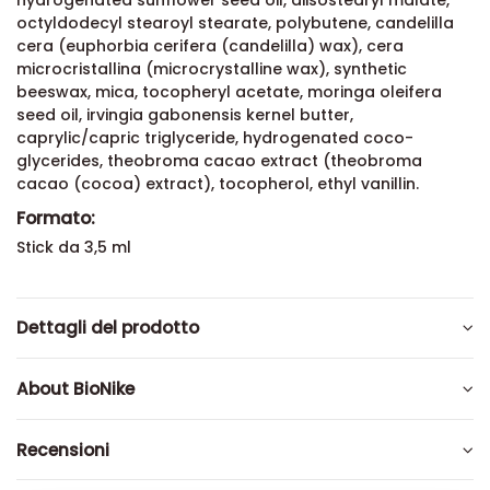
hydrogenated sunflower seed oil, diisostearyl malate,
octyldodecyl stearoyl stearate, polybutene, candelilla
cera (euphorbia cerifera (candelilla) wax), cera
microcristallina (microcrystalline wax), synthetic
beeswax, mica, tocopheryl acetate, moringa oleifera
seed oil, irvingia gabonensis kernel butter,
caprylic/capric triglyceride, hydrogenated coco-
glycerides, theobroma cacao extract (theobroma
cacao (cocoa) extract), tocopherol, ethyl vanillin.
Formato:
Stick da 3,5 ml
Dettagli del prodotto
About BioNike
Recensioni