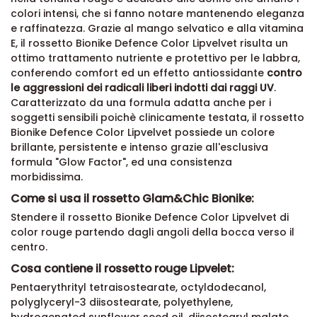
colori intensi, che si fanno notare mantenendo eleganza
e raffinatezza. Grazie al mango selvatico e alla vitamina
E, il rossetto Bionike Defence Color Lipvelvet risulta un
ottimo trattamento nutriente e protettivo per le labbra,
conferendo comfort ed un effetto antiossidante
contro
le aggressioni dei radicali liberi indotti dai raggi UV
.
Caratterizzato da una formula adatta anche per i
soggetti sensibili poichè clinicamente testata, il rossetto
Bionike Defence Color Lipvelvet possiede un colore
brillante, persistente e intenso grazie all'esclusiva
formula "Glow Factor", ed una consistenza
morbidissima.
Come si usa il rossetto Glam&Chic Bionike:
Stendere il rossetto Bionike Defence Color Lipvelvet di
color rouge partendo dagli angoli della bocca verso il
centro.
Cosa contiene il rossetto rouge Lipvelet:
Pentaerythrityl tetraisostearate, octyldodecanol,
polyglyceryl-3 diisostearate, polyethylene,