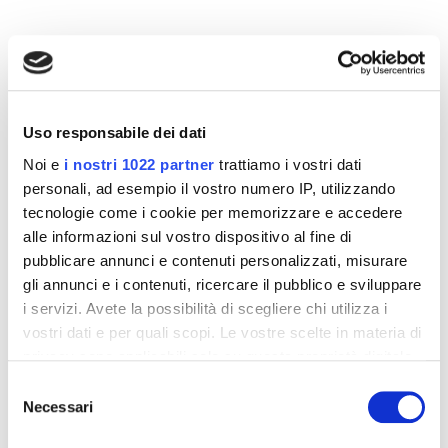
Altri prodotti che potrebbero
interessarti
Uso responsabile dei dati
Noi e
i nostri 1022 partner
trattiamo i vostri dati
-42%
-42%
personali, ad esempio il vostro numero IP, utilizzando
tecnologie come i cookie per memorizzare e accedere
alle informazioni sul vostro dispositivo al fine di
pubblicare annunci e contenuti personalizzati, misurare
gli annunci e i contenuti, ricercare il pubblico e sviluppare
i servizi. Avete la possibilità di scegliere chi utilizza i
vostri dati e per quali scopi. Le vostre scelte in materia di
privacy sono applicabili solo su questa proprietà digitale
in cui avete effettuato le vostre scelte. È possibile
Selezione
modificare o revocare il proprio consenso in qualsiasi
Necessari
del
momento dalla Dichiarazione sui cookie o facendo clic
Integratori per dimagrire
Integratori per dimagrire
consenso