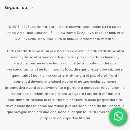
Seguici su
© 2013-2023 Ecofarma. Tutti i diritti riservati.
Mediacom S.r.l
a Socio
Unico
viale Luca Gaurico 9/11
00143
Roma
(RM)
P.IVA
12432541006
REA:
RM-1374205. Cap. Soc. Euro 10.000,00. Interamente versato.
Tutti i prodotti esposti su questo sito ed aventi la natura di dispositivi
medici, dispositivi medico-diagnostici, presidi medico chirurgici,
medicazioni per uso esterno, nonché tutti i contenuti del sito
www.ecofarma.it (testi, immagini, foto, disegni, allegati, descrizioni e
quant'altro) non hanno carattere né natura di pubblicità. Tutti i
contenuti devono intendersi e sono di natura esclusivamente
informativa e volti esclusivamente a portare a conoscenza dei clienti o
dei potenziali clienti in fase di pre-acquisto i prodotti venduti da
ecofarma attraverso la rete. Nessun contenuto delle pagine del sito
deve essere inteso come materiale pubblicitario, teso ad influenzare in
qualsivoglia maniera una decisione di acquisto. Tutti i marchi sono di
proprietà dei rispettivi titolari