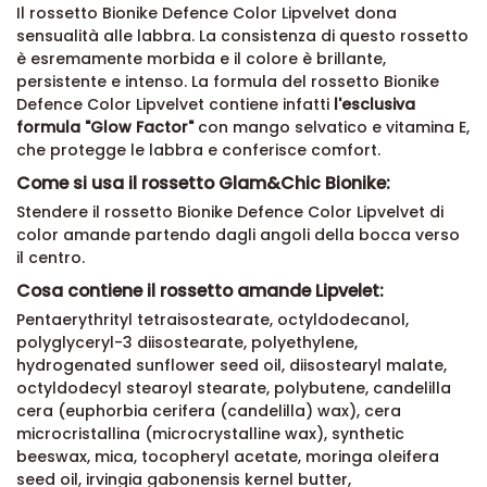
Il rossetto Bionike Defence Color Lipvelvet dona
sensualità alle labbra. La consistenza di questo rossetto
è esremamente morbida e il colore è brillante,
persistente e intenso. La formula del rossetto Bionike
Defence Color Lipvelvet contiene infatti
l'esclusiva
formula "Glow Factor"
con mango selvatico e vitamina E,
che protegge le labbra e conferisce comfort.
Come si usa il rossetto Glam&Chic Bionike:
Stendere il rossetto Bionike Defence Color Lipvelvet di
color amande partendo dagli angoli della bocca verso
il centro.
Cosa contiene il rossetto amande Lipvelet:
Pentaerythrityl tetraisostearate, octyldodecanol,
polyglyceryl-3 diisostearate, polyethylene,
hydrogenated sunflower seed oil, diisostearyl malate,
octyldodecyl stearoyl stearate, polybutene, candelilla
cera (euphorbia cerifera (candelilla) wax), cera
microcristallina (microcrystalline wax), synthetic
beeswax, mica, tocopheryl acetate, moringa oleifera
seed oil, irvingia gabonensis kernel butter,