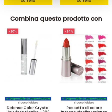
carrello
carrello
raccolto dal suo utilizzo dei loro servizi.
Combina questo prodotto con
-20%
-24%
Disponibile su prenotazione
Disponibile su prenotazione
Trucco labbra
Trucco labbra
Defense Color Crystal
Rossetto di colore
Lip Gloss Bionike - 302
intenso Bionike Defence