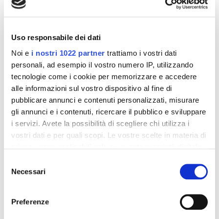
interessarti
-42%
-42%
Uso responsabile dei dati
Noi e
i nostri 1022 partner
trattiamo i vostri dati
personali, ad esempio il vostro numero IP, utilizzando
tecnologie come i cookie per memorizzare e accedere
alle informazioni sul vostro dispositivo al fine di
pubblicare annunci e contenuti personalizzati, misurare
gli annunci e i contenuti, ricercare il pubblico e sviluppare
i servizi. Avete la possibilità di scegliere chi utilizza i
vostri dati e per quali scopi. Le vostre scelte in materia di
privacy sono applicabili solo su questa proprietà digitale
Integratori per dimagrire
Integratori per dimagrire
in cui avete effettuato le vostre scelte. È possibile
Selezione
Amin 21 K al cacao - 21
Amin 21 K neutro
modificare o revocare il proprio consenso in qualsiasi
Necessari
bustine
del
momento dalla Dichiarazione sui cookie o facendo clic
55,18 €
55,18 €
32,00 €
32,00 €
consenso
sull'icona di attivazione della privacy.
Preferenze
Aggiungi al
Aggiungi al
carrello
carrello
Con il tuo consenso, vorremmo anche: