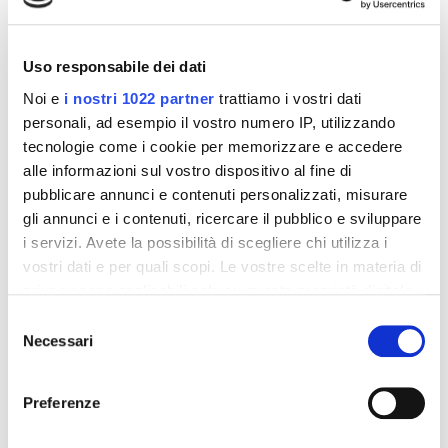
Uso responsabile dei dati
Noi e
i nostri 1022 partner
trattiamo i vostri dati
personali, ad esempio il vostro numero IP, utilizzando
tecnologie come i cookie per memorizzare e accedere
alle informazioni sul vostro dispositivo al fine di
pubblicare annunci e contenuti personalizzati, misurare
gli annunci e i contenuti, ricercare il pubblico e sviluppare
i servizi. Avete la possibilità di scegliere chi utilizza i
Integratori per dimagrire
Integratori per dimagrire
Amin 21 K al cacao - 21
Amin 21 K neutro
vostri dati e per quali scopi. Le vostre scelte in materia di
bustine
privacy sono applicabili solo su questa proprietà digitale
55,18 €
55,18 €
32,00 €
32,00 €
in cui avete effettuato le vostre scelte. È possibile
Selezione
modificare o revocare il proprio consenso in qualsiasi
Necessari
del
Aggiungi al
Aggiungi al
momento dalla Dichiarazione sui cookie o facendo clic
consenso
carrello
carrello
sull'icona di attivazione della privacy.
Preferenze
Con il tuo consenso, vorremmo anche:
-42%
-42%