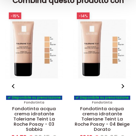
Combina questo prodotto con
raccolto dal suo utilizzo dei loro servizi.
-15%
-14%
Disponibile su prenotazione
Disponibile su prenotazione
Fondotinta
Fondotinta
Fondotinta acqua
Fondotinta acqua
crema idratante
crema idratante
Toleriane Teint La
Toleriane Teint La
Roche Posay - 03
Roche Posay - 04 Beige
Sabbia
Dorato