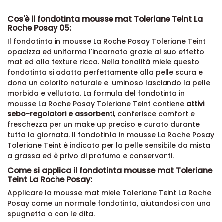
Cos'è il fondotinta mousse mat Toleriane Teint La
Roche Posay 05:
Il
fondotinta
in mousse La Roche Posay Toleriane Teint
opacizza ed uniforma l'incarnato grazie al suo effetto
mat ed alla texture ricca.
Nella tonalità miele questo
fondotinta si adatta perfettamente alla pelle scura e
dona un colorito naturale e luminoso lasciando la pelle
morbida e vellutata.
La formula del
fondotinta
in
mousse La Roche Posay Toleriane Teint
contiene
attivi
sebo-regolatori e assorbenti
, conferisce c
omfort
e
freschezza per un
make up
preciso e curato durante
tutta la giornata.
Il
fondotinta
in mousse La Roche Posay
Toleriane Teint
è indicato per la pelle sensibile da mista
a grassa ed è
privo di profumo e conservanti
.
Come si applica il fondotinta mousse mat Toleriane
Teint La Roche Posay:
Applicare la mousse mat miele Toleriane Teint La Roche
Posay come un normale fondotinta, aiutandosi con una
spugnetta o con le dita.