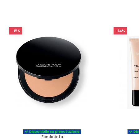
-15%
-14%
Disponibile su prenotazione
Dis
Fondotinta