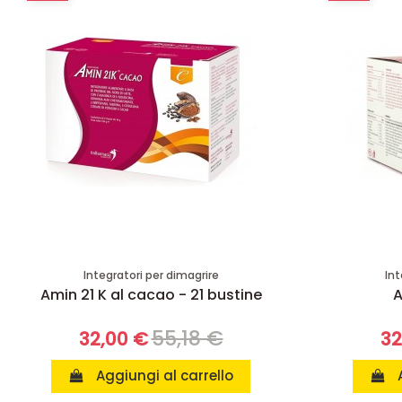
Integratori per dimagrire
Int
Amin 21 K al cacao - 21 bustine
A
55,18 €
32,00 €
32
Aggiungi al carrello