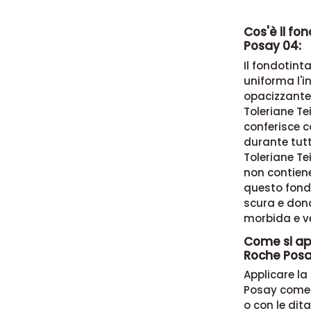
Cos'è il fo
Posay 04:
Il
fondotint
uniforma l'
opacizzante
Toleriane Te
conferisce c
durante tutt
Toleriane Te
non contien
questo fond
scura e
dona
morbida e ve
Come si app
Roche Posa
Applicare l
Posay come 
o con le dita