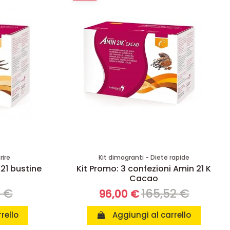
rire
Kit dimagranti - Diete rapide
 21 bustine
Kit Promo: 3 confezioni Amin 21 K
Cacao
8 €
165,52 €
96,00 €
rello
Aggiungi al carrello