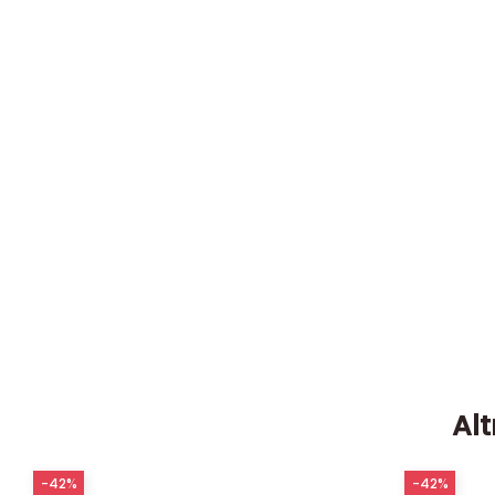
Alt
-42%
-42%