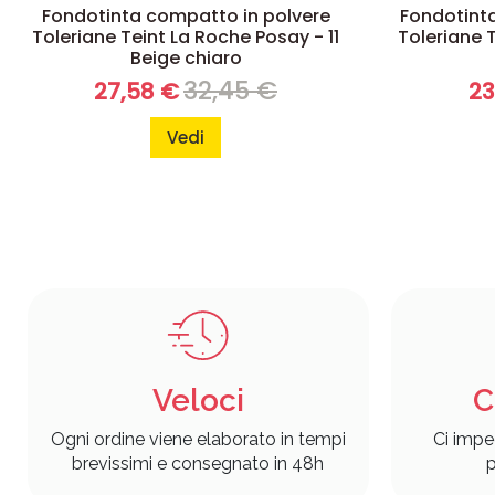
Fondotinta compatto in polvere
Fondotint
Toleriane Teint La Roche Posay - 11
Toleriane 
Beige chiaro
32,45 €
27,58 €
23
Vedi
Veloci
C
Ogni ordine viene elaborato in tempi
Ci impe
brevissimi e consegnato in 48h
p