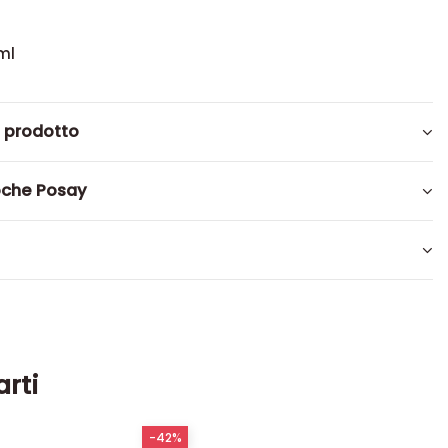
ml
l prodotto
oche Posay
arti
-42%