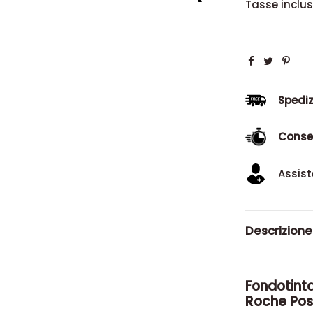
Tasse inclu
Spediz
Conse
Assist
Descrizione
Fondotint
Roche Pos