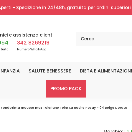
erti - Spedizione in 24/48h, gratuita per ordini superior
nici e assistenza clienti
054
342 8269219
tuito
Numero WhatsApp
INFANZIA
SALUTE BENESSERE
DIETA E ALIMENTAZION
PROMO PACK
Fondotinta mousse mat Toleriane Teint La Roche Posay - 04 Beige Dorato
Marchio:
La 