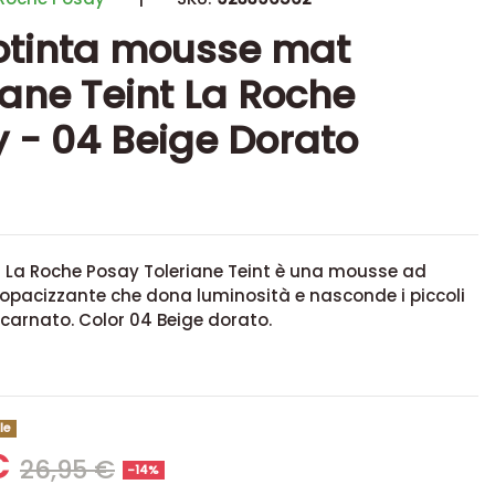
otinta mousse mat
iane Teint La Roche
 - 04 Beige Dorato
a
La Roche Posay Toleriane Teint
è una mousse ad
 opacizzante che dona luminosità e nasconde i piccoli
incarnato. Color 04 Beige dorato.
le
€
26,95 €
-14%