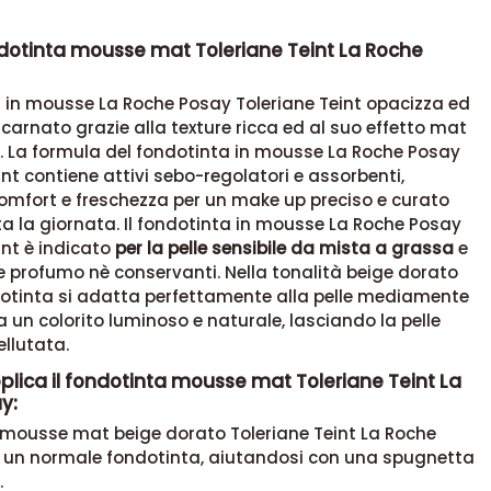
ndotinta mousse mat Toleriane Teint La Roche
a
in mousse La Roche Posay Toleriane Teint
opacizza ed
incarnato grazie
alla texture ricca
ed al suo effetto mat
.
La formula del
fondotinta
in mousse La Roche Posay
int
contiene attivi sebo-regolatori e assorbenti,
omfort
e freschezza per un
make up
preciso e curato
a la giornata.
Il
fondotinta
in mousse La Roche Posay
int
è indicato
per la pelle sensibile da mista a grassa
e
e
profumo nè conservanti
.
Nella tonalità beige dorato
otinta si adatta perfettamente alla pelle mediamente
 un colorito luminoso e naturale, lasciando la pelle
llutata.
lica il fondotinta mousse mat Toleriane Teint La
y:
a mousse mat beige dorato Toleriane Teint La Roche
un normale fondotinta, aiutandosi con una spugnetta
.