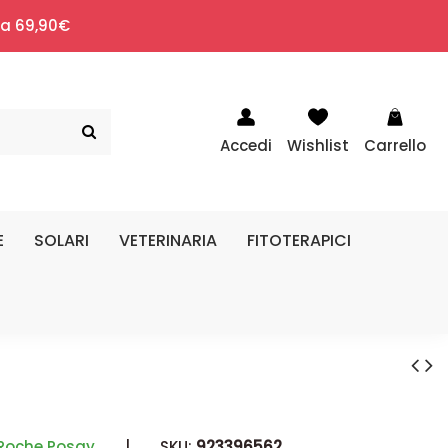
i a 69,90€
Accedi
Wishlist
Carrello
E
SOLARI
VETERINARIA
FITOTERAPICI
Roche Posay
|
SKU:
923396562