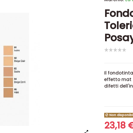
Fond
Toler
Posay
Il
fondotint
effetto mat
difetti dell'
Non disponibi
23,18 