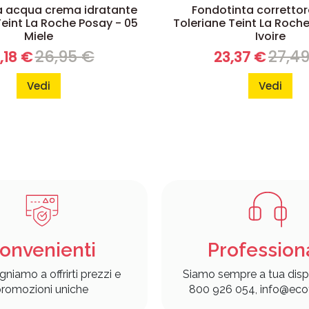
a acqua crema idratante
Fondotinta correttor
Teint La Roche Posay - 05
Toleriane Teint La Roche
Miele
Ivoire
26,95 €
27,4
,18 €
23,37 €
Vedi
Vedi
onvenienti
Profession
gniamo a offrirti prezzi e
Siamo sempre a tua disp
romozioni uniche
800 926 054, info@ecof