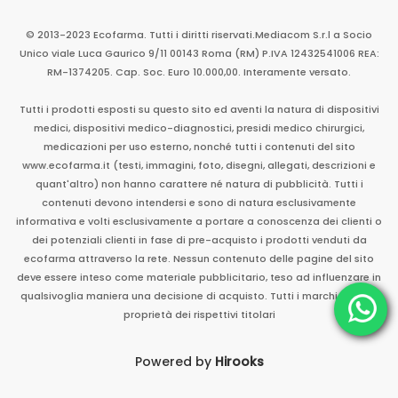
© 2013-2023 Ecofarma. Tutti i diritti riservati.
Mediacom S.r.l
a Socio
Unico
viale Luca Gaurico 9/11
00143
Roma
(RM)
P.IVA
12432541006
REA:
RM-1374205. Cap. Soc. Euro 10.000,00. Interamente versato.
Tutti i prodotti esposti su questo sito ed aventi la natura di dispositivi
medici, dispositivi medico-diagnostici, presidi medico chirurgici,
medicazioni per uso esterno, nonché tutti i contenuti del sito
www.ecofarma.it (testi, immagini, foto, disegni, allegati, descrizioni e
quant'altro) non hanno carattere né natura di pubblicità. Tutti i
contenuti devono intendersi e sono di natura esclusivamente
informativa e volti esclusivamente a portare a conoscenza dei clienti o
dei potenziali clienti in fase di pre-acquisto i prodotti venduti da
ecofarma attraverso la rete. Nessun contenuto delle pagine del sito
deve essere inteso come materiale pubblicitario, teso ad influenzare in
qualsivoglia maniera una decisione di acquisto. Tutti i marchi sono di
proprietà dei rispettivi titolari
Powered by
Hirooks