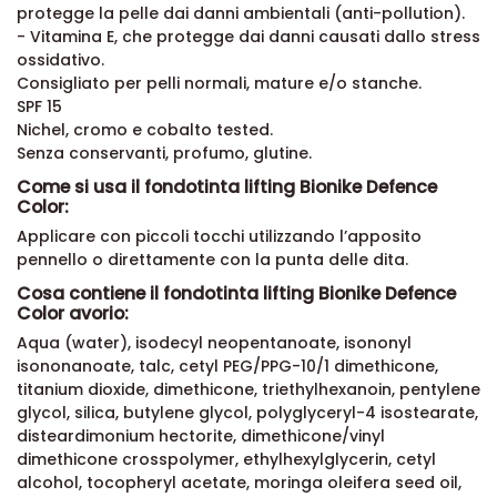
protegge la pelle dai danni ambientali (anti-pollution).
- Vitamina E, che protegge dai danni causati dallo stress
ossidativo.
Consigliato per pelli normali, mature e/o stanche.
SPF 15
Nichel, cromo e cobalto tested.
Senza conservanti, profumo, glutine.
Come si usa il fondotinta lifting Bionike Defence
Color:
Applicare con piccoli tocchi utilizzando l’apposito
pennello o direttamente con la punta delle dita.
Cosa contiene il fondotinta lifting Bionike Defence
Color avorio:
Aqua (water), isodecyl neopentanoate, isononyl
isononanoate, talc, cetyl PEG/PPG-10/1 dimethicone,
titanium dioxide, dimethicone, triethylhexanoin, pentylene
glycol, silica, butylene glycol, polyglyceryl-4 isostearate,
disteardimonium hectorite, dimethicone/vinyl
dimethicone crosspolymer, ethylhexylglycerin, cetyl
alcohol, tocopheryl acetate, moringa oleifera seed oil,