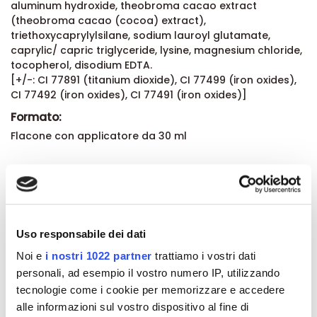
aluminum hydroxide, theobroma cacao extract
(theobroma cacao (cocoa) extract),
triethoxycaprylylsilane, sodium lauroyl glutamate,
caprylic/ capric triglyceride, lysine, magnesium chloride,
tocopherol, disodium EDTA.
[+/-: CI 77891 (titanium dioxide), CI 77499 (iron oxides),
CI 77492 (iron oxides), CI 77491 (iron oxides)]
Formato:
Flacone con applicatore da 30 ml
Dettagli del prodotto
About BioNike
Uso responsabile dei dati
Noi e
i nostri 1022 partner
trattiamo i vostri dati
Recensioni
personali, ad esempio il vostro numero IP, utilizzando
tecnologie come i cookie per memorizzare e accedere
alle informazioni sul vostro dispositivo al fine di