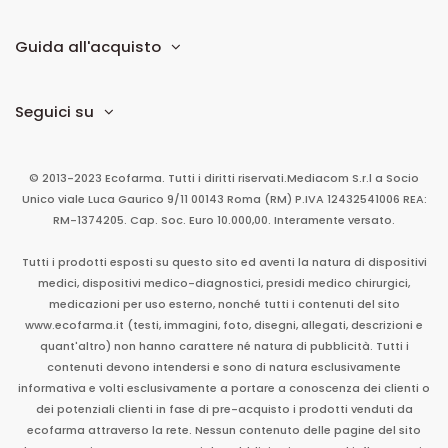
Guida all'acquisto
Seguici su
© 2013-2023 Ecofarma. Tutti i diritti riservati.
Mediacom S.r.l
a Socio
Unico
viale Luca Gaurico 9/11
00143
Roma
(RM)
P.IVA
12432541006
REA:
RM-1374205. Cap. Soc. Euro 10.000,00. Interamente versato.
Tutti i prodotti esposti su questo sito ed aventi la natura di dispositivi
medici, dispositivi medico-diagnostici, presidi medico chirurgici,
medicazioni per uso esterno, nonché tutti i contenuti del sito
www.ecofarma.it (testi, immagini, foto, disegni, allegati, descrizioni e
quant'altro) non hanno carattere né natura di pubblicità. Tutti i
contenuti devono intendersi e sono di natura esclusivamente
informativa e volti esclusivamente a portare a conoscenza dei clienti o
dei potenziali clienti in fase di pre-acquisto i prodotti venduti da
ecofarma attraverso la rete. Nessun contenuto delle pagine del sito