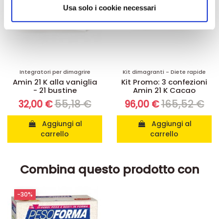
informazioni sul modo in cui utilizza il nostro sito con i
Usa solo i cookie necessari
nostri partner che si occupano di analisi dei dati web,
pubblicità e social media, i quali potrebbero combinarle
con altre informazioni che ha fornito loro o che hanno
raccolto dal suo utilizzo dei loro servizi.
Integratori per dimagrire
Kit dimagranti - Diete rapide
Amin 21 K alla vaniglia
Kit Promo: 3 confezioni
- 21 bustine
Amin 21 K Cacao
55,18 €
165,52 €
32,00 €
96,00 €
Aggiungi al
Aggiungi al
carrello
carrello
Combina questo prodotto con
-30%