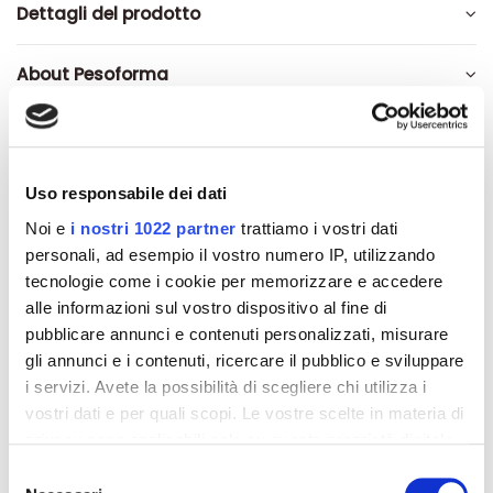
Dettagli del prodotto
About Pesoforma
Recensioni
Uso responsabile dei dati
Noi e
i nostri 1022 partner
trattiamo i vostri dati
personali, ad esempio il vostro numero IP, utilizzando
Altri prodotti che potrebbero
tecnologie come i cookie per memorizzare e accedere
interessarti
alle informazioni sul vostro dispositivo al fine di
pubblicare annunci e contenuti personalizzati, misurare
gli annunci e i contenuti, ricercare il pubblico e sviluppare
-42%
-42%
i servizi. Avete la possibilità di scegliere chi utilizza i
vostri dati e per quali scopi. Le vostre scelte in materia di
privacy sono applicabili solo su questa proprietà digitale
in cui avete effettuato le vostre scelte. È possibile
Selezione
modificare o revocare il proprio consenso in qualsiasi