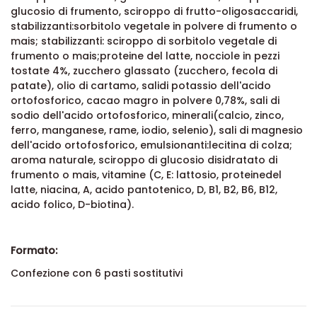
glucosio di frumento, sciroppo di frutto-oligosaccaridi,
stabilizzanti:sorbitolo vegetale in polvere di frumento o
mais; stabilizzanti: sciroppo di sorbitolo vegetale di
frumento o mais;proteine del latte, nocciole in pezzi
tostate 4%, zucchero glassato (zucchero, fecola di
patate), olio di cartamo, salidi potassio dell'acido
ortofosforico, cacao magro in polvere 0,78%, sali di
sodio dell'acido ortofosforico, minerali(calcio, zinco,
ferro, manganese, rame, iodio, selenio), sali di magnesio
dell'acido ortofosforico, emulsionanti:lecitina di colza;
aroma naturale, sciroppo di glucosio disidratato di
frumento o mais, vitamine (C, E: lattosio, proteinedel
latte, niacina, A, acido pantotenico, D, B1, B2, B6, B12,
acido folico, D-biotina).
Formato:
Confezione con 6 pasti sostitutivi