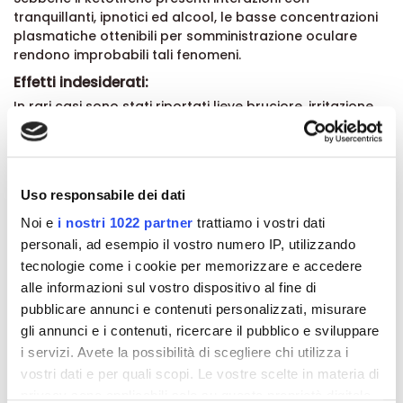
tranquillanti, ipnotici ed alcool, le basse concentrazioni
plasmatiche ottenibili per somministrazione oculare
rendono improbabili tali fenomeni.
Effetti indesiderati:
In rari casi sono stati riportati lieve bruciore, irritazione
locale con iperemia e blefarite.
Gravidanza e allattamento:
Anche se gli studi sull'animale non hanno mostrato
alcun effetto negativo del ketotifene sulla gestazione e
Uso responsabile dei dati
sul feto, la sua somministrazione in donne in stato di
Noi e
i nostri 1022 partner
trattiamo i vostri dati
gravidanza, in particolare nel primo trimestre, deve
personali, ad esempio il vostro numero IP, utilizzando
essere limitata ai casi di effettiva necessità.
tecnologie come i cookie per memorizzare e accedere
Non sono note reazioni da sovradosaggio.
alle informazioni sul vostro dispositivo al fine di
Formato:
pubblicare annunci e contenuti personalizzati, misurare
Confezione da 25 flaconcini monodose.
gli annunci e i contenuti, ricercare il pubblico e sviluppare
i servizi. Avete la possibilità di scegliere chi utilizza i
vostri dati e per quali scopi. Le vostre scelte in materia di
Dettagli del prodotto
privacy sono applicabili solo su questa proprietà digitale