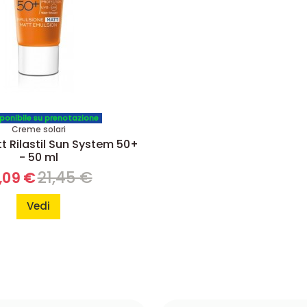
ponibile su prenotazione
Creme solari
 Rilastil Sun System 50+
- 50 ml
21,45 €
,09 €
Vedi