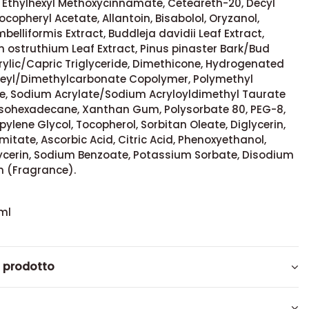
, Ethylhexyl Methoxycinnamate, Ceteareth-20, Decyl
ocopheryl Acetate, Allantoin, Bisabolol, Oryzanol,
belliformis Extract, Buddleja davidii Leaf Extract,
ostruthium Leaf Extract, Pinus pinaster Bark/Bud
rylic/Capric Triglyceride, Dimethicone, Hydrogenated
oleyl/Dimethylcarbonate Copolymer, Polymethyl
e, Sodium Acrylate/Sodium Acryloyldimethyl Taurate
Isohexadecane, Xanthan Gum, Polysorbate 80, PEG-8,
opylene Glycol, Tocopherol, Sorbitan Oleate, Diglycerin,
mitate, Ascorbic Acid, Citric Acid, Phenoxyethanol,
lycerin, Sodium Benzoate, Potassium Sorbate, Disodium
m (Fragrance).
ml
l prodotto