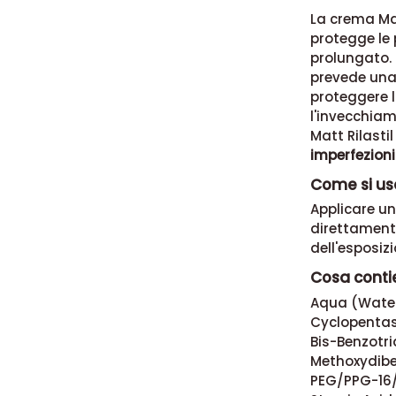
La crema Mat
protegge le 
prolungato. 
prevede una 
proteggere l
l'invecchiam
Matt Rilasti
imperfezion
Come si usa
Applicare u
direttament
dell'esposizi
Cosa contie
Aqua (Water)
Cyclopentasi
Bis-Benzotri
Methoxydibe
PEG/PPG-16/1