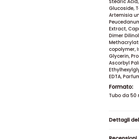
Stearic Acid
Glucoside, T
Artemisia um
Peucedanum 
Extract, Cap
Dimer Dilin
Methacrylat
copolymer, 
Glycerin, Pr
Ascorbyl Pal
Ethylhexylg
EDTA, Parfu
Formato:
Tubo da 50 
Dettagli de
Recensioni