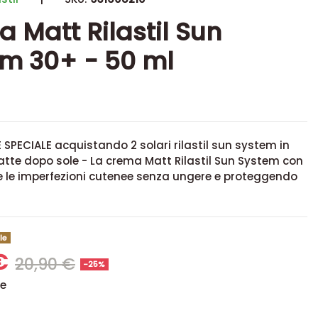
 Matt Rilastil Sun
m 30+ - 50 ml
PECIALE acquistando 2 solari rilastil sun system in
atte dopo sole -
La crema Matt Rilastil Sun System con
e le imperfezioni cutenee senza ungere e proteggendo
le
 €
20,90 €
-25%
se