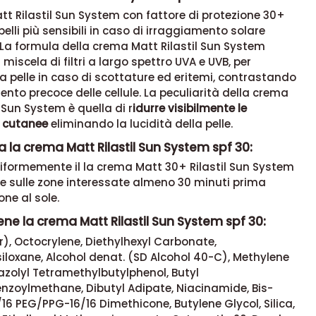
t Rilastil Sun System con fattore di protezione 30+
pelli più sensibili in caso di irraggiamento solare
La formula della crema Matt Rilastil Sun System
miscela di filtri a largo spettro UVA e UVB, per
a pelle in caso di scottature ed eritemi, contrastando
ento precoce delle cellule. La peculiarità della crema
l Sun System è quella di r
idurre visibilmente le
i cutanee
eliminando la lucidità della pelle.
 la crema Matt Rilastil Sun System spf 30:
niformemente il la crema Matt 30+
Rilastil Sun System
e sulle zone interessate almeno 30 minuti prima
one al sole.
ne la crema Matt Rilastil Sun System spf 30:
, Octocrylene, Diethylhexyl Carbonate,
loxane, Alcohol denat. (SD Alcohol 40-C), Methylene
azolyl Tetramethylbutylphenol, Butyl
nzoylmethane, Dibutyl Adipate, Niacinamide, Bis-
6 PEG/PPG-16/16 Dimethicone, Butylene Glycol, Silica,