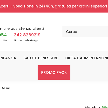
erti - Spedizione in 24/48h, gratuita per ordini superior
nici e assistenza clienti
054
342 8269219
tuito
Numero WhatsApp
INFANZIA
SALUTE BENESSERE
DIETA E ALIMENTAZION
PROMO PACK
- 50 ml
Marchio:
Rila