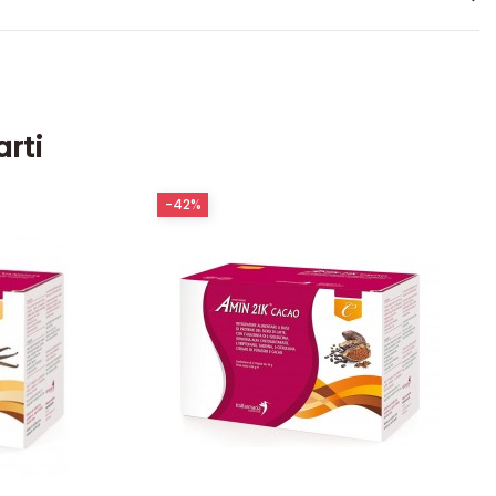
arti
-42%