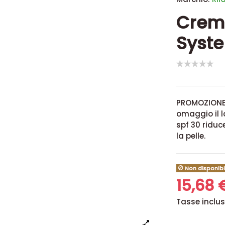
Crema
Syste
PROMOZIONE S
omaggio il l
spf 30 riduc
la pelle.
Non disponibi
15,68
Tasse inclu