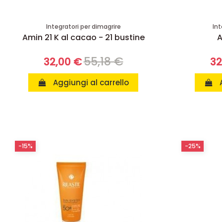
Integratori per dimagrire
Int
Amin 21 K al cacao - 21 bustine
A
55,18 €
32,00 €
32
Aggiungi al carrello
-15%
-25%