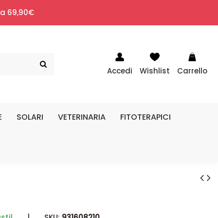
i a 69,90€
Accedi
Wishlist
Carrello
E
SOLARI
VETERINARIA
FITOTERAPICI
stil
|
SKU:
931608210