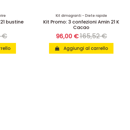
rire
Kit dimagranti - Diete rapide
 21 bustine
Kit Promo: 3 confezioni Amin 21 K
Cacao
8 €
165,52 €
96,00 €
rello
Aggiungi al carrello