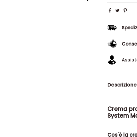
Spediz
Conse
Assist
Descrizione
Crema prot
System Ma
Cos'è la cr