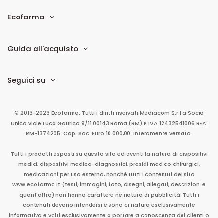
Ecofarma
Guida all'acquisto
Seguici su
© 2013-2023 Ecofarma. Tutti i diritti riservati.
Mediacom S.r.l
a Socio
Unico
viale Luca Gaurico 9/11
00143
Roma
(RM)
P.IVA
12432541006
REA:
RM-1374205. Cap. Soc. Euro 10.000,00. Interamente versato.
Tutti i prodotti esposti su questo sito ed aventi la natura di dispositivi
medici, dispositivi medico-diagnostici, presidi medico chirurgici,
medicazioni per uso esterno, nonché tutti i contenuti del sito
www.ecofarma.it (testi, immagini, foto, disegni, allegati, descrizioni e
quant'altro) non hanno carattere né natura di pubblicità. Tutti i
contenuti devono intendersi e sono di natura esclusivamente
informativa e volti esclusivamente a portare a conoscenza dei clienti o