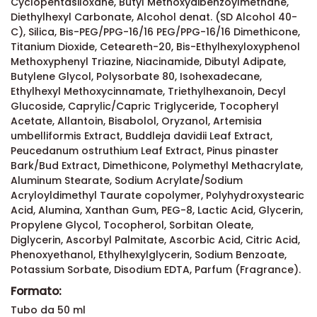
Cyclopentasiloxane, Butyl Methoxydibenzoylmethane,
Diethylhexyl Carbonate, Alcohol denat. (SD Alcohol 40-
C), Silica, Bis-PEG/PPG-16/16 PEG/PPG-16/16 Dimethicone,
Titanium Dioxide, Ceteareth-20, Bis-Ethylhexyloxyphenol
Methoxyphenyl Triazine, Niacinamide, Dibutyl Adipate,
Butylene Glycol, Polysorbate 80, Isohexadecane,
Ethylhexyl Methoxycinnamate, Triethylhexanoin, Decyl
Glucoside, Caprylic/Capric Triglyceride, Tocopheryl
Acetate, Allantoin, Bisabolol, Oryzanol, Artemisia
umbelliformis Extract, Buddleja davidii Leaf Extract,
Peucedanum ostruthium Leaf Extract, Pinus pinaster
Bark/Bud Extract, Dimethicone, Polymethyl Methacrylate,
Aluminum Stearate, Sodium Acrylate/Sodium
Acryloyldimethyl Taurate copolymer, Polyhydroxystearic
Acid, Alumina, Xanthan Gum, PEG-8, Lactic Acid, Glycerin,
Propylene Glycol, Tocopherol, Sorbitan Oleate,
Diglycerin, Ascorbyl Palmitate, Ascorbic Acid, Citric Acid,
Phenoxyethanol, Ethylhexylglycerin, Sodium Benzoate,
Potassium Sorbate, Disodium EDTA, Parfum (Fragrance).
Formato:
Tubo da 50 ml