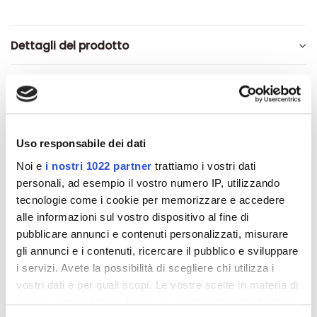
Dettagli del prodotto
Recensioni
Uso responsabile dei dati
Noi e
i nostri 1022 partner
trattiamo i vostri dati
Altri prodotti che potrebbero
personali, ad esempio il vostro numero IP, utilizzando
interessarti
tecnologie come i cookie per memorizzare e accedere
alle informazioni sul vostro dispositivo al fine di
-42%
-42%
pubblicare annunci e contenuti personalizzati, misurare
gli annunci e i contenuti, ricercare il pubblico e sviluppare
i servizi. Avete la possibilità di scegliere chi utilizza i
vostri dati e per quali scopi. Le vostre scelte in materia di
privacy sono applicabili solo su questa proprietà digitale