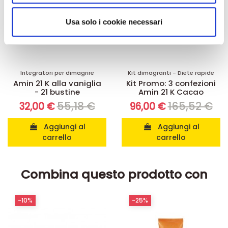
analizzare il nostro traffico. Condividiamo inoltre
informazioni sul modo in cui utilizza il nostro sito con i
Usa solo i cookie necessari
nostri partner che si occupano di analisi dei dati web,
pubblicità e social media, i quali potrebbero combinarle
con altre informazioni che ha fornito loro o che hanno
raccolto dal suo utilizzo dei loro servizi.
Integratori per dimagrire
Kit dimagranti - Diete rapide
Amin 21 K alla vaniglia
Kit Promo: 3 confezioni
- 21 bustine
Amin 21 K Cacao
55,18 €
165,52 €
32,00 €
96,00 €
Aggiungi al
Aggiungi al
carrello
carrello
Combina questo prodotto con
-10%
-25%