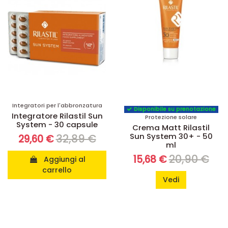
Integratori per l'abbronzatura
Disponibile su prenotazione
Integratore Rilastil Sun
Protezione solare
System - 30 capsule
Crema Matt Rilastil
Sun System 30+ - 50
32,89 €
29,60 €
ml
20,90 €
15,68 €
Aggiungi al
carrello
Vedi