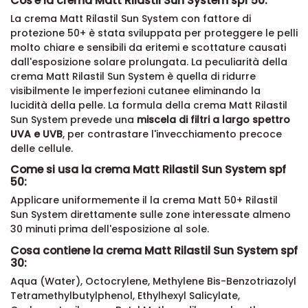
Cos'è la crema Matt Rilastil Sun System spf 50:
La crema Matt Rilastil Sun System con fattore di
protezione 50+ è stata sviluppata per proteggere le pelli
molto chiare e sensibili da eritemi e scottature causati
dall'esposizione solare prolungata. La peculiarità della
crema Matt Rilastil Sun System è quella di ridurre
visibilmente le imperfezioni cutanee eliminando la
lucidità della pelle. La formula della crema Matt Rilastil
Sun System prevede una
miscela di filtri a largo spettro
UVA e UVB
, per contrastare l'invecchiamento precoce
delle cellule.
Come si usa la crema Matt Rilastil Sun System spf
50:
Applicare uniformemente il la crema Matt 50+
Rilastil
Sun System
direttamente sulle zone interessate almeno
30 minuti prima dell'esposizione al sole.
Cosa contiene la crema Matt Rilastil Sun System spf
30:
Aqua (Water), Octocrylene, Methylene Bis-Benzotriazolyl
Tetramethylbutylphenol, Ethylhexyl Salicylate,