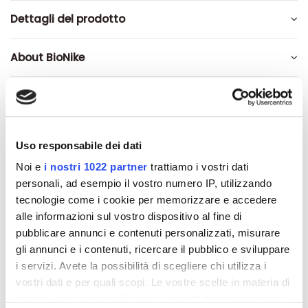
Dettagli del prodotto
About BioNike
Recensioni
Uso responsabile dei dati
Noi e
i nostri 1022 partner
trattiamo i vostri dati
Altri prodotti che potrebbero
personali, ad esempio il vostro numero IP, utilizzando
interessarti
tecnologie come i cookie per memorizzare e accedere
alle informazioni sul vostro dispositivo al fine di
pubblicare annunci e contenuti personalizzati, misurare
-42%
-42%
gli annunci e i contenuti, ricercare il pubblico e sviluppare
i servizi. Avete la possibilità di scegliere chi utilizza i
vostri dati e per quali scopi. Le vostre scelte in materia di
privacy sono applicabili solo su questa proprietà digitale