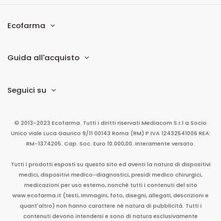
Ecofarma
Guida all'acquisto
Seguici su
© 2013-2023 Ecofarma. Tutti i diritti riservati.
Mediacom S.r.l
a Socio
Unico
viale Luca Gaurico 9/11
00143
Roma
(RM)
P.IVA
12432541006
REA:
RM-1374205. Cap. Soc. Euro 10.000,00. Interamente versato.
Tutti i prodotti esposti su questo sito ed aventi la natura di dispositivi
medici, dispositivi medico-diagnostici, presidi medico chirurgici,
medicazioni per uso esterno, nonché tutti i contenuti del sito
www.ecofarma.it (testi, immagini, foto, disegni, allegati, descrizioni e
quant'altro) non hanno carattere né natura di pubblicità. Tutti i
contenuti devono intendersi e sono di natura esclusivamente