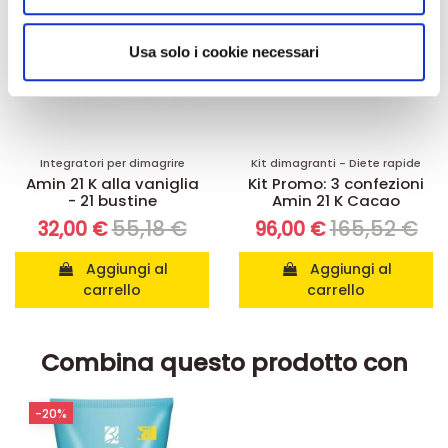
annunci, per fornire funzionalità dei social media e per
analizzare il nostro traffico. Condividiamo inoltre
informazioni sul modo in cui utilizza il nostro sito con i
Usa solo i cookie necessari
nostri partner che si occupano di analisi dei dati web,
pubblicità e social media, i quali potrebbero combinarle
con altre informazioni che ha fornito loro o che hanno
raccolto dal suo utilizzo dei loro servizi.
Integratori per dimagrire
Kit dimagranti - Diete rapide
Amin 21 K alla vaniglia
Kit Promo: 3 confezioni
- 21 bustine
Amin 21 K Cacao
55,18 €
165,52 €
32,00 €
96,00 €
Aggiungi al
Aggiungi al
carrello
carrello
Combina questo prodotto con
-20%