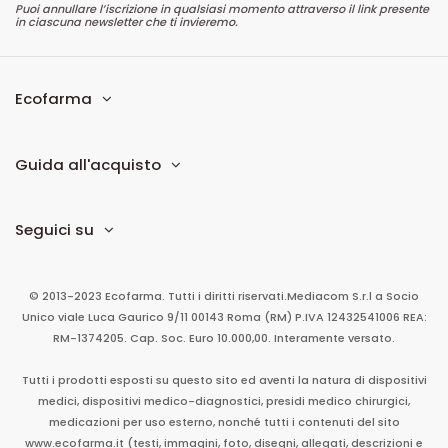
Puoi annullare l’iscrizione in qualsiasi momento attraverso il link presente
in ciascuna newsletter che ti invieremo.
Ecofarma
Guida all'acquisto
Seguici su
© 2013-2023 Ecofarma. Tutti i diritti riservati.
Mediacom S.r.l
a Socio
Unico
viale Luca Gaurico 9/11
00143
Roma
(RM)
P.IVA
12432541006
REA:
RM-1374205. Cap. Soc. Euro 10.000,00. Interamente versato.
Tutti i prodotti esposti su questo sito ed aventi la natura di dispositivi
medici, dispositivi medico-diagnostici, presidi medico chirurgici,
medicazioni per uso esterno, nonché tutti i contenuti del sito
www.ecofarma.it (testi, immagini, foto, disegni, allegati, descrizioni e