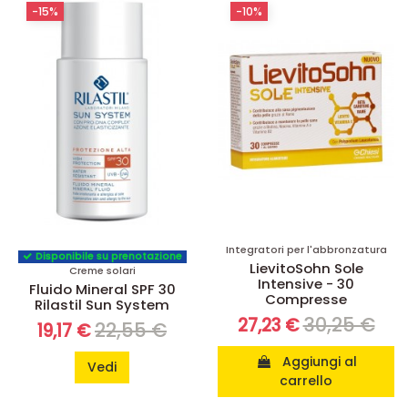
-15%
-10%
Integratori per l'abbronzatura
Disponibile su prenotazione
LievitoSohn Sole
Creme solari
Intensive - 30
Fluido Mineral SPF 30
Compresse
Rilastil Sun System
30,25 €
27,23 €
22,55 €
19,17 €
Aggiungi al
Vedi
carrello