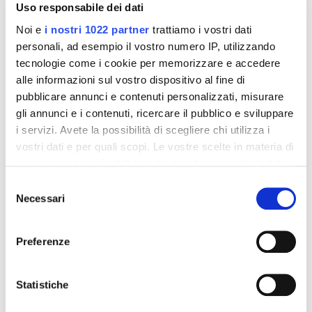
Uso responsabile dei dati
Noi e
i nostri 1022 partner
trattiamo i vostri dati
personali, ad esempio il vostro numero IP, utilizzando
tecnologie come i cookie per memorizzare e accedere
alle informazioni sul vostro dispositivo al fine di
pubblicare annunci e contenuti personalizzati, misurare
gli annunci e i contenuti, ricercare il pubblico e sviluppare
i servizi. Avete la possibilità di scegliere chi utilizza i
Integratori per dimagrire
Integratori per dimagrire
vostri dati e per quali scopi. Le vostre scelte in materia di
Amin 21 K al cacao - 21
Amin 21 K neutro
privacy sono applicabili solo su questa proprietà digitale
bustine
in cui avete effettuato le vostre scelte. È possibile
55,18 €
55,18 €
Selezione
32,00 €
32,00 €
modificare o revocare il proprio consenso in qualsiasi
Necessari
del
momento dalla Dichiarazione sui cookie o facendo clic
Aggiungi al
Aggiungi al
consenso
carrello
carrello
sull'icona di attivazione della privacy.
Preferenze
Con il tuo consenso, vorremmo anche:
-42%
-42%
raccogliere informazioni sulla tua posizione
Statistiche
geografica, con un'approssimazione di qualche