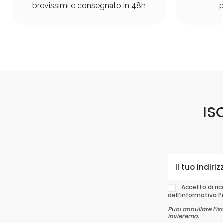
brevissimi e consegnato in 48h
p
IS
Accetto di ri
dell’informativa P
Puoi annullare l’is
invieremo.