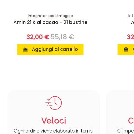
Integratori per dimagrire
Int
Amin 21 K al cacao - 21 bustine
A
55,18 €
32,00 €
32
Aggiungi al carrello
Veloci
C
Ogni ordine viene elaborato in tempi
Ci impe