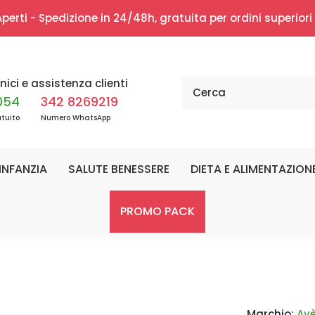
erti - Spedizione in 24/48h, gratuita per ordini superior
nici e assistenza clienti
054
342 8269219
tuito
Numero WhatsApp
INFANZIA
SALUTE BENESSERE
DIETA E ALIMENTAZION
PROMO PACK
Marchio:
Av