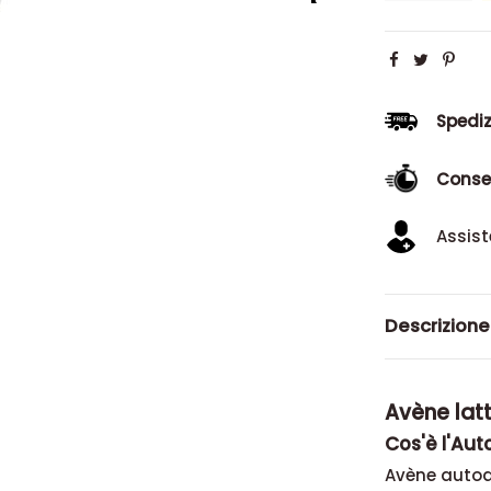
Spediz
Conse
Assist
Descrizione
Avène lat
Cos'è l'Au
Avène autoa