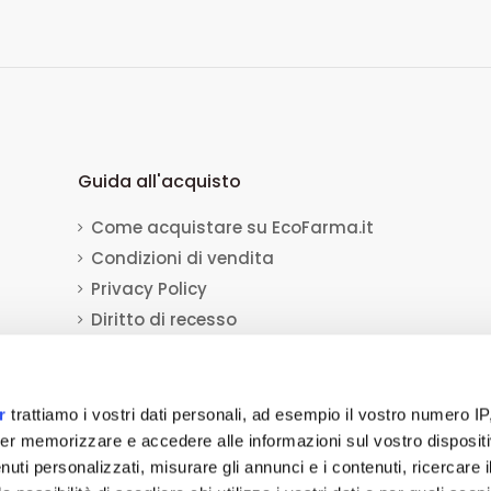
Guida all'acquisto
Come acquistare su EcoFarma.it
Condizioni di vendita
Privacy Policy
Diritto di recesso
Dati per il bonifico bancario
Informativa sull'uso dei cookie
r
trattiamo i vostri dati personali, ad esempio il vostro numero IP
er memorizzare e accedere alle informazioni sul vostro dispositiv
uti personalizzati, misurare gli annunci e i contenuti, ricercare i
a Socio Unico
viale Luca Gaurico 9/11
00143
Roma
(RM)
P.IVA
12432541006
REA: