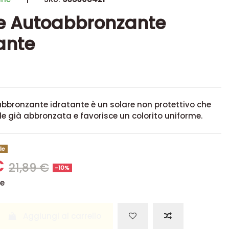
e Autoabbronzante
ante
bbronzante idratante è un solare non protettivo che
lle già abbronzata e favorisce un colorito uniforme.
le
€
21,89 €
-10%
se
Aggiungi al carrello