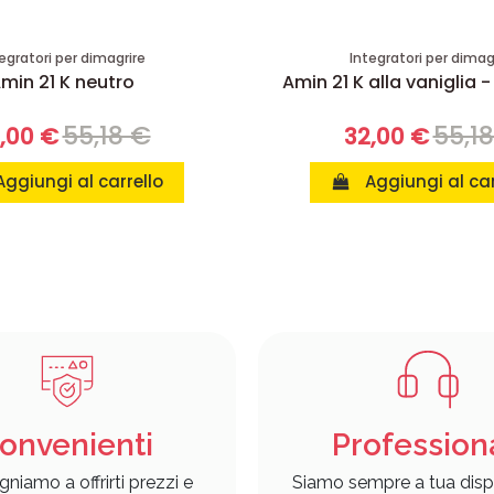
egratori per dimagrire
Integratori per dimag
min 21 K neutro
Amin 21 K alla vaniglia -
55,18 €
55,1
,00 €
32,00 €
Aggiungi al carrello
Aggiungi al car
onvenienti
Profession
gniamo a offrirti prezzi e
Siamo sempre a tua disp