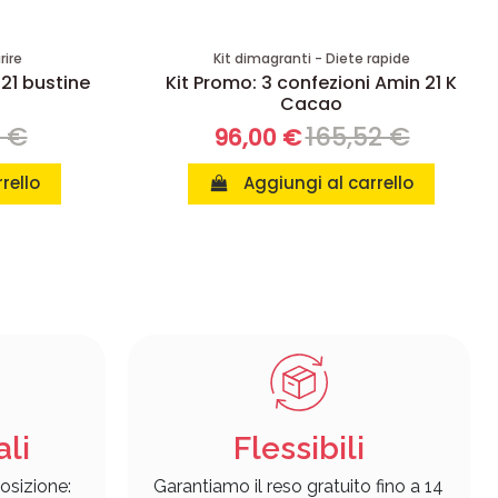
rire
Kit dimagranti - Diete rapide
 21 bustine
Kit Promo: 3 confezioni Amin 21 K
Cacao
8 €
165,52 €
96,00 €
rello
Aggiungi al carrello
ali
Flessibili
osizione:
Garantiamo il reso gratuito fino a 14