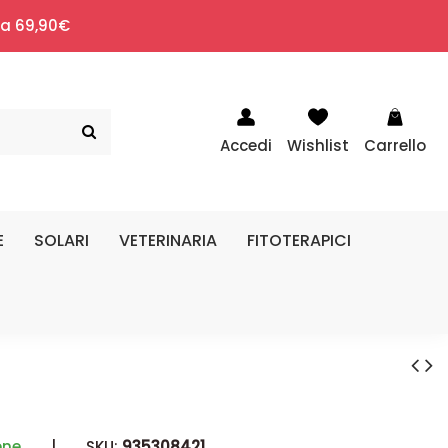
i a 69,90€
Accedi
Wishlist
Carrello
E
SOLARI
VETERINARIA
FITOTERAPICI
ène
|
SKU:
935308421