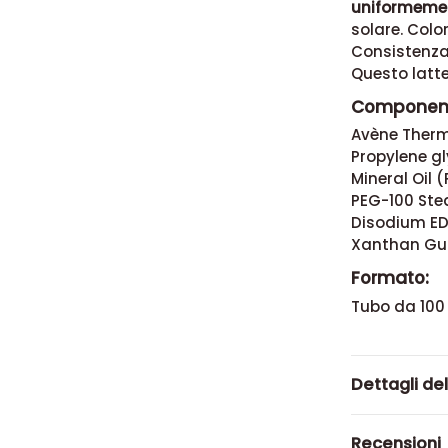
uniformeme
solare. Colo
Consistenza
Questo latte
Component
Avène Therm
Propylene gl
Mineral Oil 
PEG-100 Stea
Disodium ED
Xanthan Gum
Formato:
Tubo da 100 
Dettagli de
Recensioni