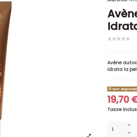
Avèn
Idrat
Avène autoa
idrata la pe
Non disponibi
19,70 
Tasse inclu