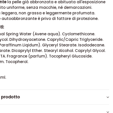
nte
la pelle già abbronzata e abituata all'esposizione
rito uniforme, senza macchie, né demarcazioni.
 leggera, non grassa e leggermente profumata.
 autoabbronzante è privo di fattore di protezione.
i:
al Spring Water (Avene aqua). Cyclomethicone.
ycol. Dihydroxyacetone. Caprylic/Capric Triglyceride.
(Paraffinum Liqidum). Glyceryl Stearate. Isododecane.
rate. Dicaprylyl Ether. Stearyl Alcohol. Caprylyl Glycol.
TA. Fragrance (parfum). Tocopheryl Glucoside.
. Tocopherol.
ml.
l prodotto