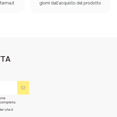
arma.it
giorni dall'acquisto del prodotto
TTA
ione
completa.
er che ti