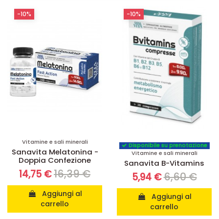
-10%
-10%
Vitamine e sali minerali
Disponibile su prenotazione
Sanavita Melatonina -
Vitamine e sali minerali
Doppia Confezione
Sanavita B-Vitamins
16,39 €
14,75 €
6,60 €
5,94 €
Aggiungi al
Aggiungi al
carrello
carrello