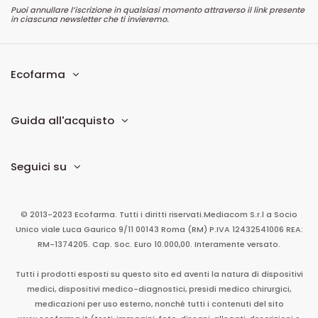
Puoi annullare l’iscrizione in qualsiasi momento attraverso il link presente
in ciascuna newsletter che ti invieremo.
Ecofarma
Guida all'acquisto
Seguici su
© 2013-2023 Ecofarma. Tutti i diritti riservati.
Mediacom S.r.l
a Socio
Unico
viale Luca Gaurico 9/11
00143
Roma
(RM)
P.IVA
12432541006
REA:
RM-1374205. Cap. Soc. Euro 10.000,00. Interamente versato.
Tutti i prodotti esposti su questo sito ed aventi la natura di dispositivi
medici, dispositivi medico-diagnostici, presidi medico chirurgici,
medicazioni per uso esterno, nonché tutti i contenuti del sito