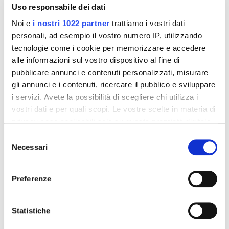
Uso responsabile dei dati
Noi e
i nostri 1022 partner
trattiamo i vostri dati
personali, ad esempio il vostro numero IP, utilizzando
tecnologie come i cookie per memorizzare e accedere
alle informazioni sul vostro dispositivo al fine di
pubblicare annunci e contenuti personalizzati, misurare
gli annunci e i contenuti, ricercare il pubblico e sviluppare
i servizi. Avete la possibilità di scegliere chi utilizza i
vostri dati e per quali scopi. Le vostre scelte in materia di
Integratori per dimagrire
Integratori per dimagrire
privacy sono applicabili solo su questa proprietà digitale
Amin 21 K al cacao - 21
Amin 21 K neutro
bustine
in cui avete effettuato le vostre scelte. È possibile
Selezione
55,18 €
55,18 €
32,00 €
32,00 €
modificare o revocare il proprio consenso in qualsiasi
Necessari
del
momento dalla Dichiarazione sui cookie o facendo clic
consenso
Aggiungi al
Aggiungi al
sull'icona di attivazione della privacy.
carrello
carrello
Preferenze
Con il tuo consenso, vorremmo anche:
raccogliere informazioni sulla tua posizione
Statistiche
-42%
-42%
geografica, con un'approssimazione di qualche