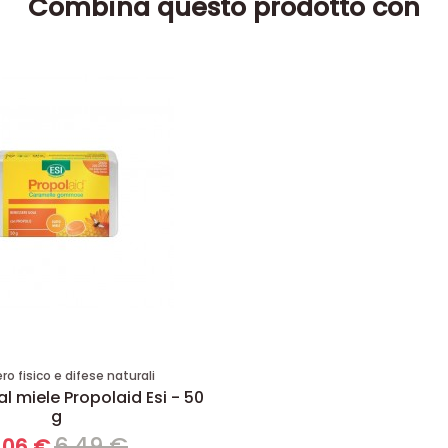
Combina questo prodotto con
o fisico e difese naturali
l miele Propolaid Esi - 50
g
6,49 €
,06 €