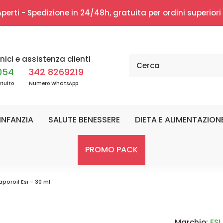
erti - Spedizione in 24/48h, gratuita per ordini superior
nici e assistenza clienti
054
342 8269219
tuito
Numero WhatsApp
INFANZIA
SALUTE BENESSERE
DIETA E ALIMENTAZION
PROMO PACK
poroil Esi - 30 ml
Marchio:
ESI