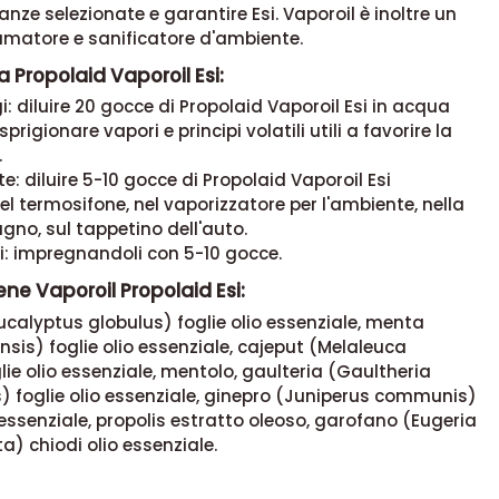
tanze selezionate e garantire Esi. Vaporoil è inoltre un
umatore e sanificatore d'ambiente.
 Propolaid Vaporoil Esi:
i: diluire 20 gocce di Propolaid Vaporoil Esi in acqua
sprigionare vapori e principi volatili utili a favorire la
.
te: diluire 5-10 gocce di Propolaid Vaporoil Esi
el termosifone, nel vaporizzatore per l'ambiente, nella
no, sul tappetino dell'auto.
ti: impregnandoli con 5-10 gocce.
ne Vaporoil Propolaid Esi:
ucalyptus globulus) foglie olio essenziale, menta
sis) foglie olio essenziale, cajeput (Melaleuca
lie olio essenziale, mentolo, gaulteria (Gaultheria
 foglie olio essenziale, ginepro (Juniperus communis)
essenziale, propolis estratto oleoso, garofano (Eugeria
a) chiodi olio essenziale.