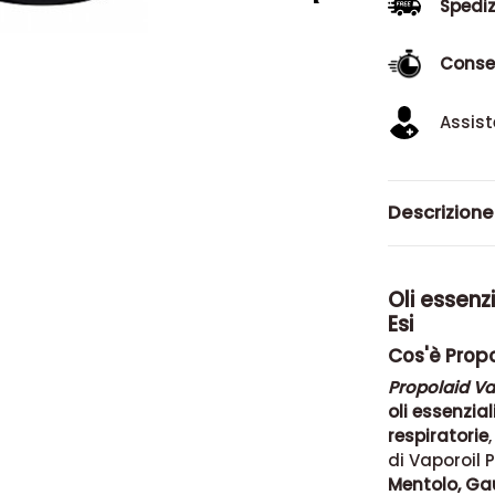
Spediz
Conse
Assist
Descrizione
Oli essenz
Esi
Cos'è Propo
Propolaid Va
oli essenzia
respiratorie
di Vaporoil 
Mentolo, Gau