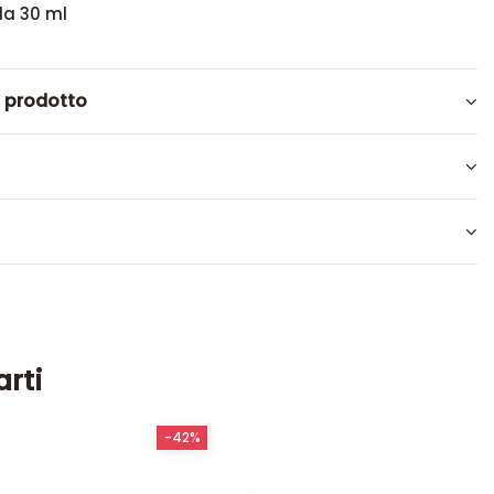
da 30 ml
l prodotto
arti
-42%