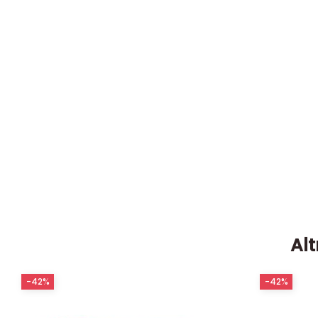
Alt
-42%
-42%