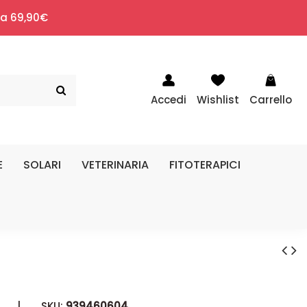
i a 69,90€
Accedi
Wishlist
Carrello
E
SOLARI
VETERINARIA
FITOTERAPICI
|
SKU:
939460604