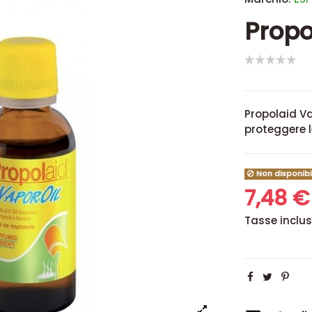
Propo
Propolaid Vap
proteggere l
Non disponibi
7,48 
Tasse inclu