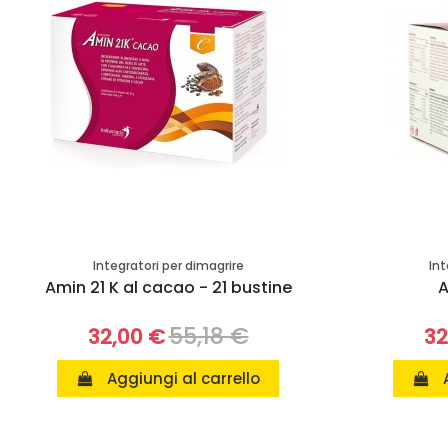
Integratori per dimagrire
Int
Amin 21 K al cacao - 21 bustine
A
55,18 €
32,00 €
32
Aggiungi al carrello