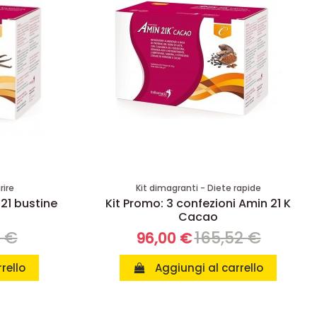
rire
Kit dimagranti - Diete rapide
 21 bustine
Kit Promo: 3 confezioni Amin 21 K
Cacao
8 €
165,52 €
96,00 €
rello
Aggiungi al carrello