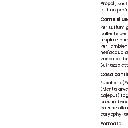
Propoli
, sos
ottimo prof
Come si usa
Per suffumig
bollente per 
respirazione
Per l'ambien
nell'acqua d
vasca da bag
Sui fazzolet
Cosa contie
Eucalipto (E
(Menta arven
cajeput) fog
procumbens)
bacche olio 
caryophyllat
Formato: