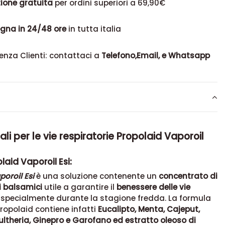
ione gratuita
per ordini superiori a 69,90€
gna in 24/48 ore
in tutta italia
enza Clienti: contattaci a
Telefono,Email, e Whatsapp
iali per le vie respiratorie Propolaid Vaporoil
laid Vaporoil Esi:
poroil Esi
è una soluzione contenente un
concentrato di
li balsamici
utile a garantire il
benessere delle vie
, specialmente durante la stagione fredda. La formula
Propolaid contiene infatti
Eucalipto, Menta, Cajeput,
ltheria, Ginepro e Garofano ed estratto oleoso di