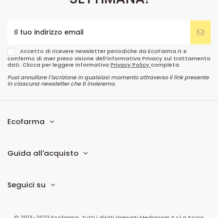
Accetto di ricevere newsletter periodiche da EcoFarma.it e
confermo di aver preso visione dell’informativa Privacy sul trattamento
dati. Clicca per leggere informativa
Privacy Policy
completa.
Puoi annullare l’iscrizione in qualsiasi momento attraverso il link presente
in ciascuna newsletter che ti invieremo.
Ecofarma
Guida all'acquisto
Seguici su
© 2013-2023 Ecofarma. Tutti i diritti riservati.
Mediacom S.r.l
a Socio