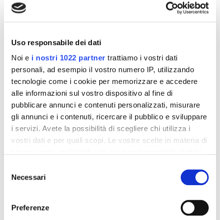
simboli di errore. Al termine di tutti gli stick a disposizione
non è possibile acquistare una ricarica con altri stick.
Consegnare al rivenditore il portastick vuoto per lo
smaltimento in modo adeguato. Assicurarsi di ripulire il
Uso responsabile dei dati
portastick se questo viene a contatto con l'urina
Noi e
i nostri 1022 partner
trattiamo i vostri dati
durante un test.
Formato:
personali, ad esempio il vostro numero IP, utilizzando
Pack con 10 stick e un test di ovulazione digitale
tecnologie come i cookie per memorizzare e accedere
Clearblue
alle informazioni sul vostro dispositivo al fine di
pubblicare annunci e contenuti personalizzati, misurare
gli annunci e i contenuti, ricercare il pubblico e sviluppare
i servizi. Avete la possibilità di scegliere chi utilizza i
vostri dati e per quali scopi. Le vostre scelte in materia di
Dettagli del prodotto
privacy sono applicabili solo su questa proprietà digitale
in cui avete effettuato le vostre scelte. È possibile
Selezione
Recensioni
modificare o revocare il proprio consenso in qualsiasi
Necessari
del
momento dalla Dichiarazione sui cookie o facendo clic
consenso
sull'icona di attivazione della privacy.
Preferenze