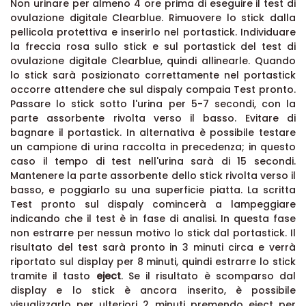
Non urinare per almeno 4 ore prima di eseguire il test di
ovulazione digitale Clearblue. Rimuovere lo stick dalla
pellicola protettiva e inserirlo nel portastick. Individuare
la freccia rosa sullo stick e sul portastick del test di
ovulazione digitale Clearblue, quindi allinearle.
Quando
lo stick sarà posizionato correttamente nel portastick
occorre attendere che sul dispaly compaia Test pronto.
Passare lo stick sotto l'urina per 5-7 secondi, con la
parte assorbente rivolta verso il basso. Evitare di
bagnare il portastick. In alternativa è possibile testare
un campione di urina raccolta in precedenza; in questo
caso il tempo di test nell'urina sarà di 15 secondi.
Mantenere la parte assorbente dello stick rivolta verso il
basso, e poggiarlo su una superficie piatta. La scritta
Test pronto sul dispaly comincerà a lampeggiare
indicando che il test è in fase di analisi. In questa fase
non estrarre per nessun motivo lo stick dal portastick. Il
risultato del test sarà pronto in 3 minuti circa e verrà
riportato sul display per 8 minuti, quindi estrarre lo stick
tramite il tasto
eject
. Se il risultato è scomparso dal
display e lo stick è ancora inserito, è possibile
visualizzarlo per ulteriori 2 minuti premendo eject per