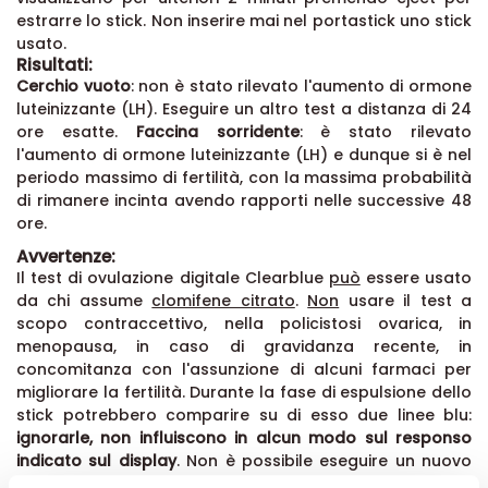
estrarre lo stick. Non inserire mai nel portastick uno stick
usato.
Risultati:
Cerchio vuoto
: non è stato rilevato l'aumento di ormone
luteinizzante (LH). Eseguire un altro test a distanza di 24
ore esatte.
Faccina sorridente
: è stato rilevato
l'aumento di ormone luteinizzante (LH) e dunque si è nel
periodo massimo di fertilità, con la massima probabilità
di rimanere incinta avendo rapporti nelle successive 48
ore.
Avvertenze:
Il test di ovulazione digitale Clearblue
può
essere usato
da chi assume
clomifene citrato
.
Non
usare il test a
scopo contraccettivo, nella policistosi ovarica, in
menopausa, in caso di gravidanza recente, in
concomitanza con l'assunzione di alcuni farmaci per
migliorare la fertilità.
Durante la fase di espulsione dello
stick potrebbero comparire su di esso due linee blu:
ignorarle, non influiscono in alcun modo sul responso
indicato sul display
. Non è possibile eseguire un nuovo
test finchè il display indica un risultato o eventuali