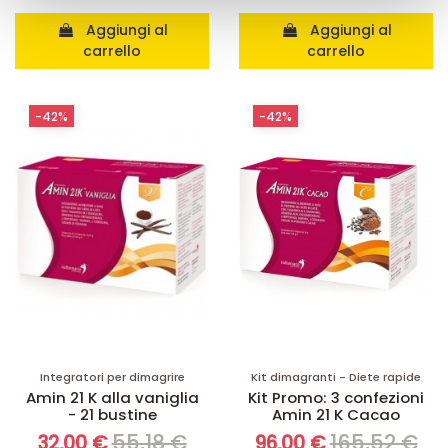
raccolto dal suo utilizzo dei loro servizi.
Aggiungi al
Aggiungi al
carrello
carrello
-42%
-42%
Integratori per dimagrire
Kit dimagranti - Diete rapide
Amin 21 K alla vaniglia
Kit Promo: 3 confezioni
- 21 bustine
Amin 21 K Cacao
55,18 €
165,52 €
32,00 €
96,00 €