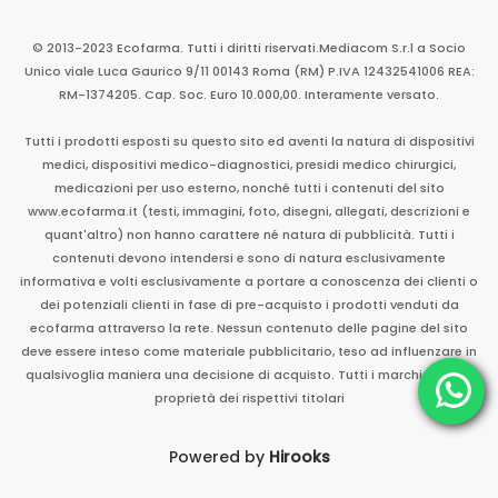
© 2013-2023 Ecofarma. Tutti i diritti riservati.
Mediacom S.r.l
a Socio
Unico
viale Luca Gaurico 9/11
00143
Roma
(RM)
P.IVA
12432541006
REA:
RM-1374205. Cap. Soc. Euro 10.000,00. Interamente versato.
Tutti i prodotti esposti su questo sito ed aventi la natura di dispositivi
medici, dispositivi medico-diagnostici, presidi medico chirurgici,
medicazioni per uso esterno, nonché tutti i contenuti del sito
www.ecofarma.it (testi, immagini, foto, disegni, allegati, descrizioni e
quant'altro) non hanno carattere né natura di pubblicità. Tutti i
contenuti devono intendersi e sono di natura esclusivamente
informativa e volti esclusivamente a portare a conoscenza dei clienti o
dei potenziali clienti in fase di pre-acquisto i prodotti venduti da
ecofarma attraverso la rete. Nessun contenuto delle pagine del sito
deve essere inteso come materiale pubblicitario, teso ad influenzare in
qualsivoglia maniera una decisione di acquisto. Tutti i marchi sono di
proprietà dei rispettivi titolari
Powered by
Hirooks