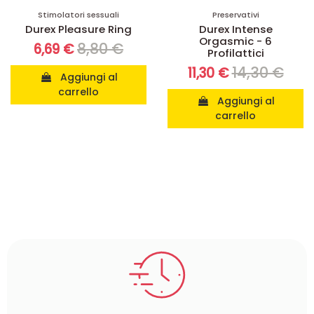
Stimolatori sessuali
Preservativi
Durex Pleasure Ring
Durex Intense
Orgasmic - 6
8,80 €
6,69 €
Profilattici
14,30 €
11,30 €
Aggiungi al
carrello
Aggiungi al
carrello