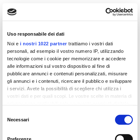
Altri prodotti che potrebbero
interessarti
Uso responsabile dei dati
-42%
-42%
Noi e
i nostri 1022 partner
trattiamo i vostri dati
personali, ad esempio il vostro numero IP, utilizzando
tecnologie come i cookie per memorizzare e accedere
alle informazioni sul vostro dispositivo al fine di
pubblicare annunci e contenuti personalizzati, misurare
gli annunci e i contenuti, ricercare il pubblico e sviluppare
i servizi. Avete la possibilità di scegliere chi utilizza i
vostri dati e per quali scopi. Le vostre scelte in materia di
privacy sono applicabili solo su questa proprietà digitale
in cui avete effettuato le vostre scelte. È possibile
Selezione
modificare o revocare il proprio consenso in qualsiasi
Necessari
del
Integratori per dimagrire
Integratori per dimagrire
momento dalla Dichiarazione sui cookie o facendo clic
consenso
Amin 21 K al cacao - 21
Amin 21 K neutro
sull'icona di attivazione della privacy.
bustine
Preferenze