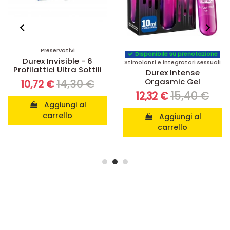
Stimolatori sessuali
Disponibile su prenotazione
Anello Durex Play
Stimolanti e integratori sessuali
Intense Vibrations
Durex Intense
Orgasmic Gel
12,65 €
9,61 €
15,40 €
12,32 €
Aggiungi al
carrello
Aggiungi al
carrello