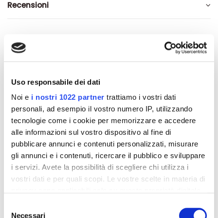
Recensioni
Altri prodotti che potrebbero
interessarti
Uso responsabile dei dati
Noi e
i nostri 1022 partner
trattiamo i vostri dati
-42%
-42%
personali, ad esempio il vostro numero IP, utilizzando
tecnologie come i cookie per memorizzare e accedere
alle informazioni sul vostro dispositivo al fine di
pubblicare annunci e contenuti personalizzati, misurare
gli annunci e i contenuti, ricercare il pubblico e sviluppare
i servizi. Avete la possibilità di scegliere chi utilizza i
vostri dati e per quali scopi. Le vostre scelte in materia di
privacy sono applicabili solo su questa proprietà digitale
in cui avete effettuato le vostre scelte. È possibile
Selezione
modificare o revocare il proprio consenso in qualsiasi
Necessari
del