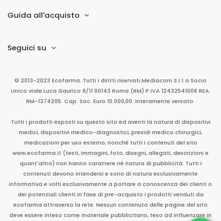
Guida all'acquisto
Seguici su
© 2013-2023 Ecofarma. Tutti i diritti riservati.
Mediacom S.r.l
a Socio
Unico
viale Luca Gaurico 9/11
00143
Roma
(RM)
P.IVA
12432541006
REA:
RM-1374205. Cap. Soc. Euro 10.000,00. Interamente versato.
Tutti i prodotti esposti su questo sito ed aventi la natura di dispositivi
medici, dispositivi medico-diagnostici, presidi medico chirurgici,
medicazioni per uso esterno, nonché tutti i contenuti del sito
www.ecofarma.it (testi, immagini, foto, disegni, allegati, descrizioni e
quant'altro) non hanno carattere né natura di pubblicità. Tutti i
contenuti devono intendersi e sono di natura esclusivamente
informativa e volti esclusivamente a portare a conoscenza dei clienti o
dei potenziali clienti in fase di pre-acquisto i prodotti venduti da
ecofarma attraverso la rete. Nessun contenuto delle pagine del sito
deve essere inteso come materiale pubblicitario, teso ad influenzare in