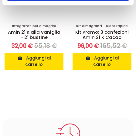
pubblicità e social media, i quali potrebbero combinarle
con altre informazioni che ha fornito loro o che hanno
raccolto dal suo utilizzo dei loro servizi.
Integratori per dimagrire
Kit dimagranti - Diete rapide
Amin 21 K alla vaniglia
Kit Promo: 3 confezioni
- 21 bustine
Amin 21 K Cacao
55,18 €
165,52 €
32,00 €
96,00 €
Aggiungi al
Aggiungi al
carrello
carrello