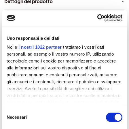
Dettagli del prodotto
Recensioni
Uso responsabile dei dati
Noi e
i nostri 1022 partner
trattiamo i vostri dati
Altri prodotti che potrebbero
personali, ad esempio il vostro numero IP, utilizzando
interessarti
tecnologie come i cookie per memorizzare e accedere
alle informazioni sul vostro dispositivo al fine di
pubblicare annunci e contenuti personalizzati, misurare
-42%
-42%
gli annunci e i contenuti, ricercare il pubblico e sviluppare
i servizi. Avete la possibilità di scegliere chi utilizza i
vostri dati e per quali scopi. Le vostre scelte in materia di
privacy sono applicabili solo su questa proprietà digitale
in cui avete effettuato le vostre scelte. È possibile
Selezione
modificare o revocare il proprio consenso in qualsiasi
Necessari
del
momento dalla Dichiarazione sui cookie o facendo clic
consenso