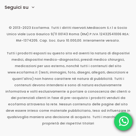
Seguici su
© 2013-2023 Ecofarma. Tutti i diritti riservati.
Mediacom S.r.l
a Socio
Unico
viale Luca Gaurico 9/11
00143
Roma
(RM)
P.IVA
12432541006
REA:
RM-1374205. Cap. Soc. Euro 10.000,00. Interamente versato.
Tutti i prodotti esposti su questo sito ed aventi la natura di dispositivi
medici, dispositivi medico-diagnostici, presidi medico chirurgici,
medicazioni per uso esterno, nonché tutti i contenuti del sito
www.ecofarma.it (testi, immagini, foto, disegni, allegati, descrizioni e
quant'altro) non hanno carattere né natura di pubblicità. Tutti i
contenuti devono intendersi e sono di natura esclusivamente
informativa e volti esclusivamente a portare a conoscenza dei clienti o
dei potenziali clienti in fase di pre-acquisto i prodotti venduti da
ecofarma attraverso la rete. Nessun contenuto delle pagine del sito
deve essere inteso come materiale pubblicitario, teso ad influenzare in
qualsivoglia maniera una decisione di acquisto. Tutti i marchi sono di
proprietà dei rispettivi titolari