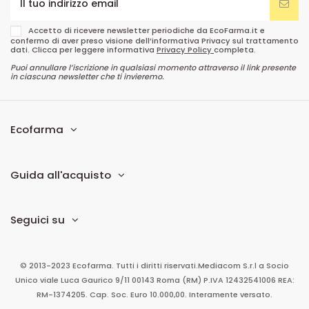
Accetto di ricevere newsletter periodiche da EcoFarma.it e
confermo di aver preso visione dell’informativa Privacy sul trattamento
dati. Clicca per leggere informativa
Privacy Policy
completa.
Puoi annullare l’iscrizione in qualsiasi momento attraverso il link presente
in ciascuna newsletter che ti invieremo.
Ecofarma
Guida all'acquisto
Seguici su
© 2013-2023 Ecofarma. Tutti i diritti riservati.
Mediacom S.r.l
a Socio
Unico
viale Luca Gaurico 9/11
00143
Roma
(RM)
P.IVA
12432541006
REA:
RM-1374205. Cap. Soc. Euro 10.000,00. Interamente versato.