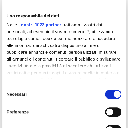
-42%
-42%
Uso responsabile dei dati
Noi e
i nostri 1022 partner
trattiamo i vostri dati
personali, ad esempio il vostro numero IP, utilizzando
tecnologie come i cookie per memorizzare e accedere
alle informazioni sul vostro dispositivo al fine di
pubblicare annunci e contenuti personalizzati, misurare
gli annunci e i contenuti, ricercare il pubblico e sviluppare
i servizi. Avete la possibilità di scegliere chi utilizza i
vostri dati e per quali scopi. Le vostre scelte in materia di
Integratori per dimagrire
Integratori per dimagrire
privacy sono applicabili solo su questa proprietà digitale
Amin 21 K al cacao - 21
Amin 21 K neutro
in cui avete effettuato le vostre scelte. È possibile
bustine
Selezione
modificare o revocare il proprio consenso in qualsiasi
Necessari
55,18 €
55,18 €
del
32,00 €
32,00 €
momento dalla Dichiarazione sui cookie o facendo clic
consenso
sull'icona di attivazione della privacy.
Aggiungi al
Aggiungi al
Preferenze
carrello
carrello
Con il tuo consenso, vorremmo anche: