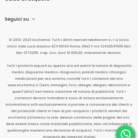
Seguici su
© 2013-2023 Ecofarma. Tutti i diritti riservati.
Mediacom S.r.l
a Socio
Unico
viale Luca Gaurico 9/11
00143
Roma
(RM)
P.IVA
12432541006
REA:
RM-1374205. Cap. Soc. Euro 10.000,00. Interamente versato.
Tutti i prodotti esposti su questo sito ed aventi la natura di dispositivi
medici, dispositivi medico-diagnostici, presidi medico chirurgici,
medicazioni per uso esterno, nonché tutti i contenuti del sito
www.ecofarma.it (testi, immagini, foto, disegni, allegati, descrizioni e
quant'altro) non hanno carattere né natura di pubblicità. Tutti i
contenuti devono intendersi e sono di natura esclusivamente
informativa e volti esclusivamente a portare a conoscenza dei clienti o
dei potenziali clienti in fase di pre-acquisto i prodotti venduti da
ecofarma attraverso la rete. Nessun contenuto delle pagine del sito
deve essere inteso come materiale pubblicitario, teso ad influenzare in
qualsivoglia maniera una decisione di acquisto. Tutti i marchi sono di
proprietà dei rispettivi titolari