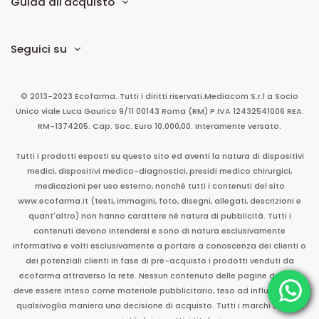
Guida all'acquisto
Seguici su
© 2013-2023 Ecofarma. Tutti i diritti riservati.
Mediacom S.r.l
a Socio
Unico
viale Luca Gaurico 9/11
00143
Roma
(RM)
P.IVA
12432541006
REA:
RM-1374205. Cap. Soc. Euro 10.000,00. Interamente versato.
Tutti i prodotti esposti su questo sito ed aventi la natura di dispositivi
medici, dispositivi medico-diagnostici, presidi medico chirurgici,
medicazioni per uso esterno, nonché tutti i contenuti del sito
www.ecofarma.it (testi, immagini, foto, disegni, allegati, descrizioni e
quant'altro) non hanno carattere né natura di pubblicità. Tutti i
contenuti devono intendersi e sono di natura esclusivamente
informativa e volti esclusivamente a portare a conoscenza dei clienti o
dei potenziali clienti in fase di pre-acquisto i prodotti venduti da
ecofarma attraverso la rete. Nessun contenuto delle pagine del sito
deve essere inteso come materiale pubblicitario, teso ad influenzare in
qualsivoglia maniera una decisione di acquisto. Tutti i marchi sono di