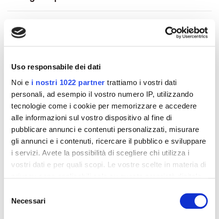
About ESI
Recensioni
Uso responsabile dei dati
Noi e
i nostri 1022 partner
trattiamo i vostri dati
personali, ad esempio il vostro numero IP, utilizzando
tecnologie come i cookie per memorizzare e accedere
Altri prodotti che potrebbero
alle informazioni sul vostro dispositivo al fine di
interessarti
pubblicare annunci e contenuti personalizzati, misurare
gli annunci e i contenuti, ricercare il pubblico e sviluppare
-42%
-42%
i servizi. Avete la possibilità di scegliere chi utilizza i
vostri dati e per quali scopi. Le vostre scelte in materia di
privacy sono applicabili solo su questa proprietà digitale
in cui avete effettuato le vostre scelte. È possibile
Selezione
modificare o revocare il proprio consenso in qualsiasi
Necessari
del
momento dalla Dichiarazione sui cookie o facendo clic
consenso