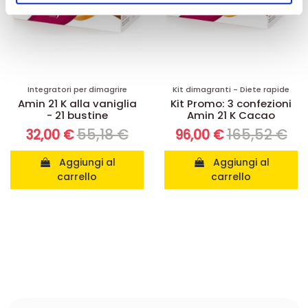
pubblicità e social media, i quali potrebbero combinarle
con altre informazioni che ha fornito loro o che hanno
raccolto dal suo utilizzo dei loro servizi.
Integratori per dimagrire
Kit dimagranti - Diete rapide
Amin 21 K alla vaniglia
Kit Promo: 3 confezioni
- 21 bustine
Amin 21 K Cacao
55,18 €
165,52 €
32,00 €
96,00 €
Aggiungi al
Aggiungi al
carrello
carrello