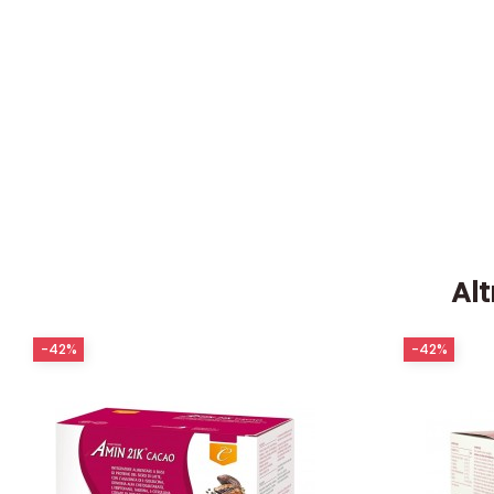
Alt
-42%
-42%