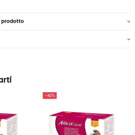
l prodotto
arti
-42%