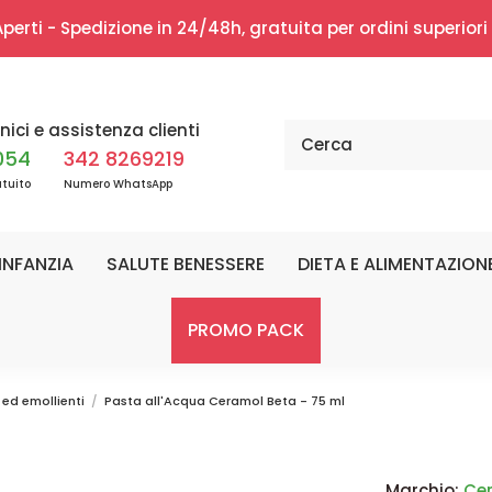
erti - Spedizione in 24/48h, gratuita per ordini superior
nici e assistenza clienti
054
342 8269219
tuito
Numero WhatsApp
INFANZIA
SALUTE BENESSERE
DIETA E ALIMENTAZION
PROMO PACK
 ed emollienti
Pasta all'Acqua Ceramol Beta - 75 ml
Marchio:
Ce