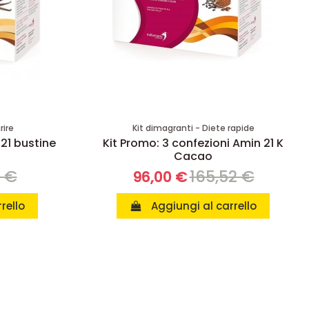
rire
Kit dimagranti - Diete rapide
 21 bustine
Kit Promo: 3 confezioni Amin 21 K
Cacao
8 €
165,52 €
96,00 €
rello
Aggiungi al carrello