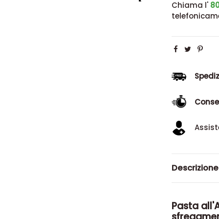
Chiama l'
80
telefonicam
Spediz
Conse
Assist
Descrizione
Pasta all'
sfregame