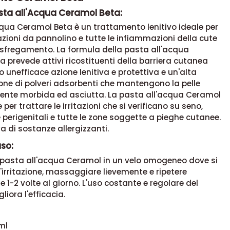
sta all'Acqua Ceramol Beta:
qua Ceramol Beta è un trattamento lenitivo ideale per
itazioni da pannolino e tutte le infiammazioni della cute
sfregamento. La formula della pasta all'acqua
ta prevede
attivi ricostituenti della barriera cutanea
 unefficace azione lenitiva e protettiva
e un'alta
one di polveri adsorbenti che mantengono la pelle
nte morbida ed asciutta
.
La pasta all'acqua Ceramol
 per trattare le irritazioni che si verificano su seno,
 perigenitali e tutte le zone soggette a pieghe cutanee.
a di sostanze allergizzanti.
uso:
 pasta all'acqua
Ceramol in un velo omogeneo dove si
 l'irritazione, massaggiare lievemente e ripetere
ne 1-2 volte al giorno. L'uso costante e regolare del
liora l'efficacia.
ml