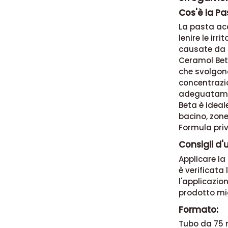
Cos'è la Pa
La pasta ac
lenire le irr
causate da 
Ceramol Be
che
svolgono
concentrazi
adeguatame
Beta è ideale
bacino, zone
Formula priv
Consigli d'
Applicare
la
è verificata
l'applicazio
prodotto mig
Formato:
Tubo da 75 