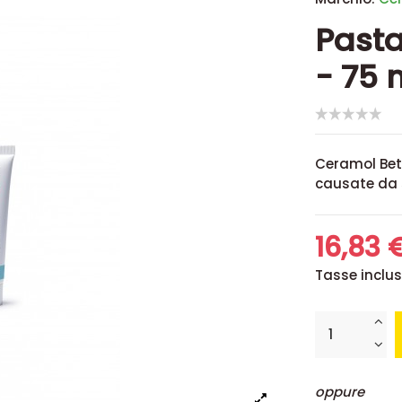
Pasta
- 75 
Ceramol Beta
causate da
16,83 
Tasse inclu
oppure