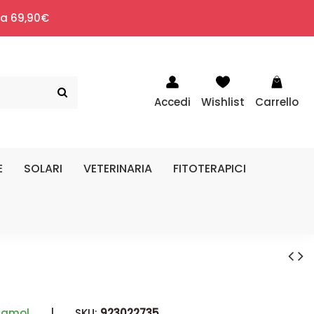
i a 69,90€
Accedi
Wishlist
Carrello
E
SOLARI
VETERINARIA
FITOTERAPICI
ramol
|
SKU:
923022735