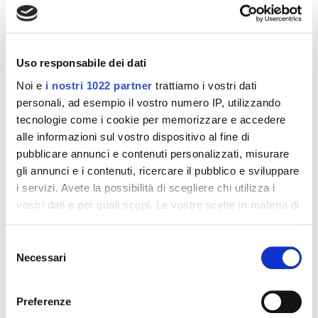
interessarti
-42%
-42%
Uso responsabile dei dati
Noi e
i nostri 1022 partner
trattiamo i vostri dati
personali, ad esempio il vostro numero IP, utilizzando
tecnologie come i cookie per memorizzare e accedere
alle informazioni sul vostro dispositivo al fine di
pubblicare annunci e contenuti personalizzati, misurare
gli annunci e i contenuti, ricercare il pubblico e sviluppare
i servizi. Avete la possibilità di scegliere chi utilizza i
vostri dati e per quali scopi. Le vostre scelte in materia di
privacy sono applicabili solo su questa proprietà digitale
Integratori per dimagrire
Integratori per dimagrire
in cui avete effettuato le vostre scelte. È possibile
Amin 21 K al cacao - 21
Amin 21 K neutro
Selezione
bustine
modificare o revocare il proprio consenso in qualsiasi
Necessari
del
55,18 €
55,18 €
momento dalla Dichiarazione sui cookie o facendo clic
32,00 €
32,00 €
consenso
sull'icona di attivazione della privacy.
Preferenze
Aggiungi al
Aggiungi al