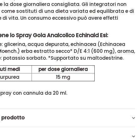
 la dose giornaliera consigliata. Gli integratori non
 come sostituti di una dieta variata ed equilibrata e di
e di vita. Un consumo eccessivo può avere effetti
ne lo Spray Gola Analcolico Echinaid Esi:
e: glicerina, acqua depurata, echinacea (Echinacea
Moench.) erba estratto secco* D/E 4:1 (600 mg), aroma,
: potassio sorbato. *Supportato su maltodestrine.
uti medi
per dose giornaliera
purpurea
15 mg
spray con cannula da 20 ml.
l prodotto