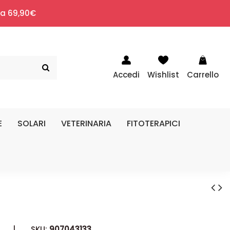
i a 69,90€
Accedi
Wishlist
Carrello
E
SOLARI
VETERINARIA
FITOTERAPICI
|
SKU:
907043133