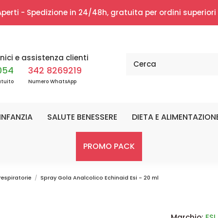
erti - Spedizione in 24/48h, gratuita per ordini superior
nici e assistenza clienti
054
342 8269219
tuito
Numero WhatsApp
INFANZIA
SALUTE BENESSERE
DIETA E ALIMENTAZION
PROMO PACK
 respiratorie
Spray Gola Analcolico Echinaid Esi - 20 ml
Marchio:
ESI