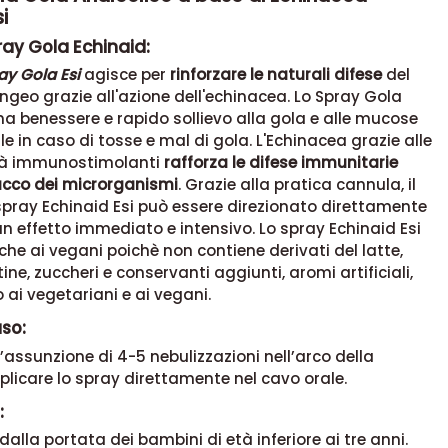
i
ray Gola Echinaid:
ay Gola Esi
agisce per
rinforzare le naturali difese
del
ngeo grazie all'azione dell'echinacea. Lo Spray Gola
a benessere e rapido sollievo alla gola e alle mucose
le in caso di tosse e mal di gola. L'Echinacea grazie alle
tà immunostimolanti
rafforza le difese immunitarie
tacco dei microrganismi
. Grazie alla pratica cannula, il
spray Echinaid Esi può essere direzionato direttamente
 un effetto immediato e intensivo. Lo spray Echinaid Esi
he ai vegani poichè non contiene derivati del latte,
tine, zuccheri e conservanti aggiunti, aromi artificiali,
ai vegetariani e ai vegani.
uso:
 l’assunzione di 4-5 nebulizzazioni nell’arco della
plicare lo spray direttamente nel cavo orale.
:
dalla portata dei bambini di età inferiore ai tre anni.