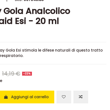
 Gola Analcolico
aid Esi - 20 ml
ay Gola Esi stimola le difese naturali di questo tratto
respiratorio.
€
14,19 €
-22%
se
Aggiungi al carrello