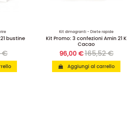
rire
Kit dimagranti - Diete rapide
 21 bustine
Kit Promo: 3 confezioni Amin 21 K
Cacao
8 €
165,52 €
96,00 €
rello
Aggiungi al carrello