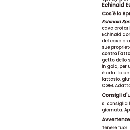
Echinaid Es
Cos'è lo Sp
Echinaid Spr
cavo orofari
Echinaid don
del cavo ora
sue proprie
contro l'at
getto dello 
in gola, per
è adatto anc
lattosio, glu
OGM. Adatto 
Consigli d'
si consiglia
giornata. Ap
Avvertenze
Tenere fuori 