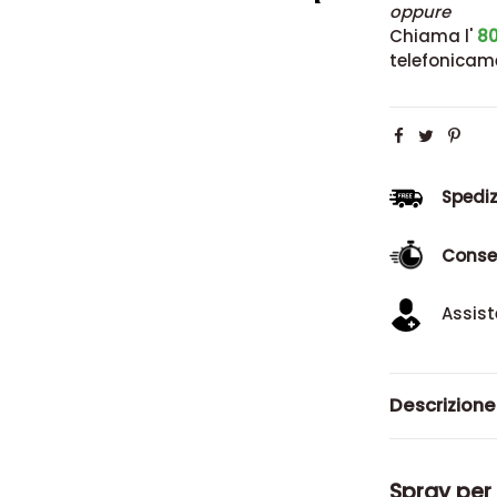
oppure
Chiama l'
80
telefonicam
Spediz
Conse
Assist
Descrizione
Spray per 