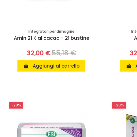
Integratori per dimagrire
Int
Amin 21 K al cacao - 21 bustine
A
55,18 €
32,00 €
32
Aggiungi al carrello
-20%
-20%