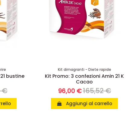
rire
Kit dimagranti - Diete rapide
 21 bustine
Kit Promo: 3 confezioni Amin 21 K
Cacao
8 €
165,52 €
96,00 €
rello
Aggiungi al carrello