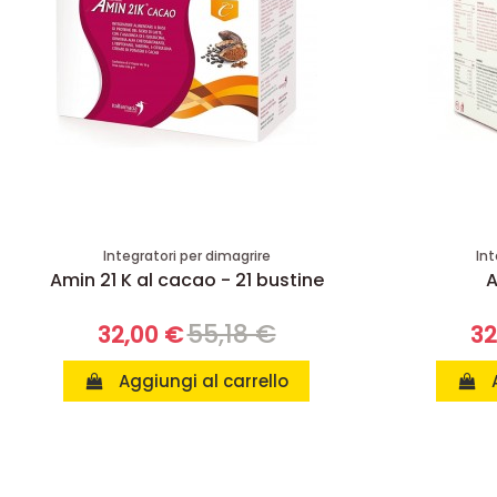
Integratori per dimagrire
Int
Amin 21 K al cacao - 21 bustine
A
55,18 €
32,00 €
32
Aggiungi al carrello