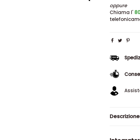
oppure
Chiama l'
80
telefonicam
Spediz
Conse
Assist
Descrizione