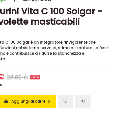
rini Vita C 100 Solgar -
volette masticabili
ta C 100 Solgar è un integratore rinvigorente che
funzioni del sistema nervoso, stimola le naturali difese
mo e contribuisce a ridurre la stanchezza e
to.
 €
28,82 €
-20%
se
Aggiungi al carrello