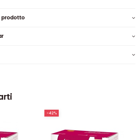
l prodotto
ar
arti
-42%