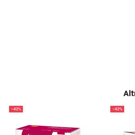
Alt
-42%
-42%