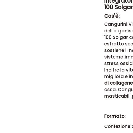
Integrator
100 Solgar
Cos'è:
Cangurini Vi
dell'organis
100 Solgar c
estratto sec
sostiene il
sistema immu
stress ossid
Inoltre la v
migliora e i
di collagene
ossa. Cangur
masticabili 
Formato:
Confezione 