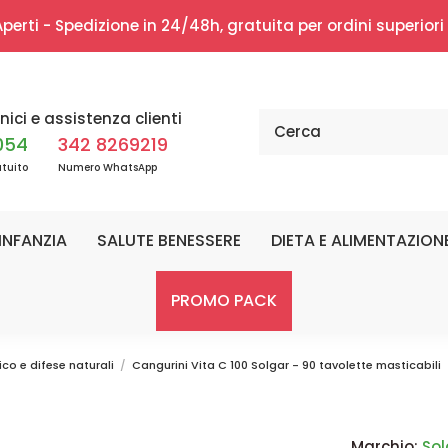
erti - Spedizione in 24/48h, gratuita per ordini superior
nici e assistenza clienti
054
342 8269219
tuito
Numero WhatsApp
INFANZIA
SALUTE BENESSERE
DIETA E ALIMENTAZION
PROMO PACK
ico e difese naturali
Cangurini Vita C 100 Solgar - 90 tavolette masticabili
Marchio:
Sol