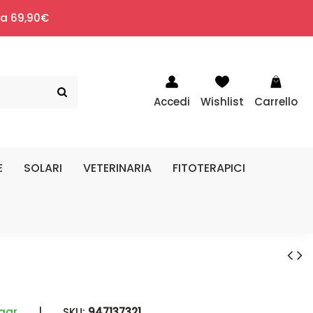
i a 69,90€
Accedi
Wishlist
Carrello
E
SOLARI
VETERINARIA
FITOTERAPICI
gar
|
SKU:
947137321