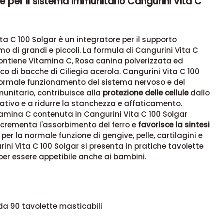
e per il sistema immunitario Cangurini Vita C
ta C 100 Solgar è un integratore per il supporto
mo di grandi e piccoli. La formula di Cangurini Vita C
ontiene
Vitamina C, Rosa canina polverizzata ed
co di bacche di Ciliegia acerola. Cangurini Vita C 100
 normale funzionamento del sistema nervoso e del
nitario, contribuisce alla
protezione delle cellule
dallo
ativo e a ridurre la stanchezza e affaticamento.
itamina C contenuta in Cangurini Vita C 100 Solgar
ncrementa l'assorbimento del ferro e
favorisce la sintesi
per la normale funzione di gengive, pelle, cartilagini e
ini Vita C 100 Solgar si presenta in pratiche tavolette
per essere appetibile anche ai bambini.
da 90 tavolette masticabili