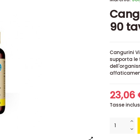
Cangu
90 ta
Cangurini Vi
supporta le 
dell'organis
affaticamen
23,06
Tasse inclu