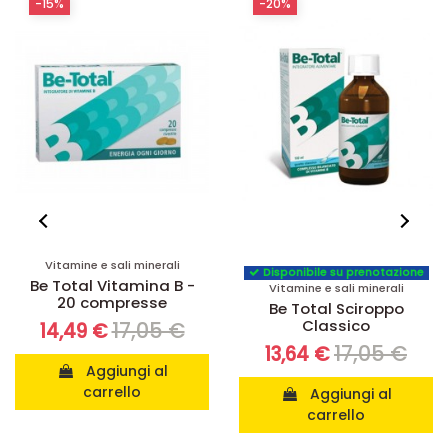
-20%
-19%
Vitamine e sali minerali
Disponibile su prenotazione
Alimento B Solgar - 50
Vitamine e sali minerali
compresse
Be Total Sciroppo
Classico
32,78 €
26,55 €
17,05 €
13,64 €
Aggiungi al
carrello
Aggiungi al
carrello