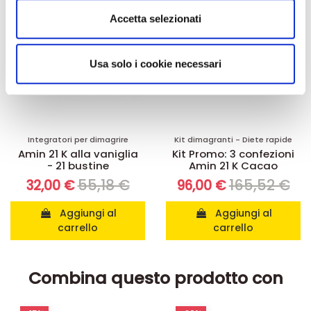
Utilizziamo i cookie per personalizzare contenuti ed
Accetta selezionati
annunci, per fornire funzionalità dei social media e per
analizzare il nostro traffico. Condividiamo inoltre
informazioni sul modo in cui utilizza il nostro sito con i
Usa solo i cookie necessari
nostri partner che si occupano di analisi dei dati web,
pubblicità e social media, i quali potrebbero combinarle
con altre informazioni che ha fornito loro o che hanno
raccolto dal suo utilizzo dei loro servizi.
Integratori per dimagrire
Kit dimagranti - Diete rapide
Amin 21 K alla vaniglia
Kit Promo: 3 confezioni
- 21 bustine
Amin 21 K Cacao
55,18 €
165,52 €
32,00 €
96,00 €
Aggiungi al
Aggiungi al
carrello
carrello
Combina questo prodotto con