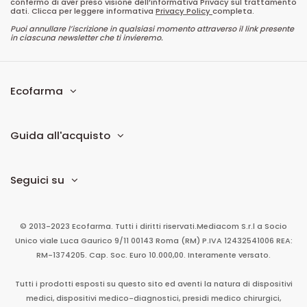
confermo di aver preso visione dell’informativa Privacy sul trattamento
dati. Clicca per leggere informativa
Privacy Policy
completa.
Puoi annullare l’iscrizione in qualsiasi momento attraverso il link presente
in ciascuna newsletter che ti invieremo.
Ecofarma
Guida all'acquisto
Seguici su
© 2013-2023 Ecofarma. Tutti i diritti riservati.
Mediacom S.r.l
a Socio
Unico
viale Luca Gaurico 9/11
00143
Roma
(RM)
P.IVA
12432541006
REA:
RM-1374205. Cap. Soc. Euro 10.000,00. Interamente versato.
Tutti i prodotti esposti su questo sito ed aventi la natura di dispositivi
medici, dispositivi medico-diagnostici, presidi medico chirurgici,