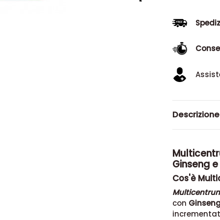
Spediz
Conse
Assist
Descrizione
Multicent
Ginseng e
Cos'è Mult
Multicentru
con
Ginsen
incrementati