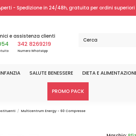
erti - Spedizione in 24/48h, gratuita per ordini superior
nici e assistenza clienti
054
342 8269219
tuito
Numero WhatsApp
INFANZIA
SALUTE BENESSERE
DIETA E ALIMENTAZION
PROMO PACK
ostituenti
Multicentrum Energy - 60 Compresse
Marchio:
Pfi