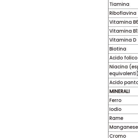
Tiamina
Riboflavina
Vitamina B
Vitamina B1
Vitamina D
Biotina
Acido folico
Niacina (e
equivalenti
Acido pant
MINERALI
Ferro
Iodio
Rame
Manganese
Cromo