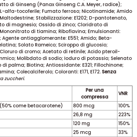
ratto di Ginseng (Panax Ginseng C.A. Meyer, radice);
L-alfa-tocoferile; Fumato ferroso; Nicotinamide; Amido
Maltodestrine; Stabilizzazione: E1202; D-pantotenato,
ato di magnesio; Ossido di zinco; Cloridrato di
 Mononitrato di tiamina; Riboflavina; Emulsionanti:
3; Agente antiagglomerante: E551; Amido; Beta-
latina; Solato Rameico; Sciroppo di glucosio;
Cloruro di cromo; Acetato di retinile; Acido pteroil-
ico; Molibdato di sodio; Ioduro di potassio; Selenato
o di palma; Biotina; Antiossidante: E321; Fillochinone;
ina; Colecalciferolo; Coloranti: E171, E172.
Senza
a zuccheri
.
Per una
VNR
compressa
 (50% come betacarotene)
800 mcg
100%
26,8 mg
223%
120 mg
150%
25 mcg
33%