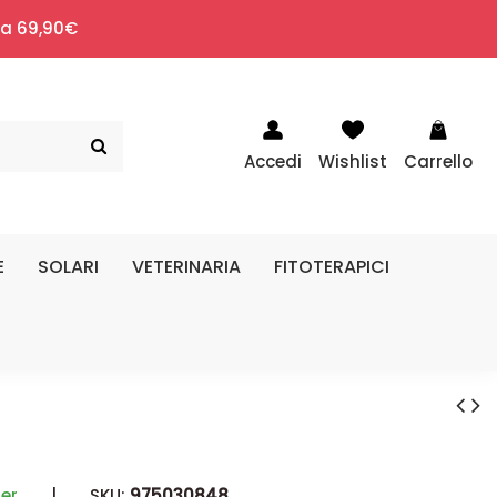
i a 69,90€
Accedi
Wishlist
Carrello
E
SOLARI
VETERINARIA
FITOTERAPICI
zer
|
SKU:
975030848