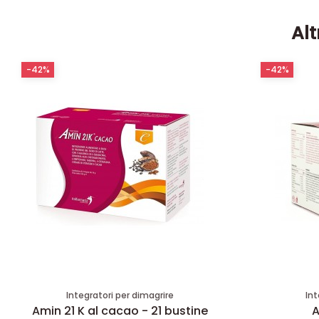
Alt
-42%
-42%
Integratori per dimagrire
Int
Amin 21 K al cacao - 21 bustine
A