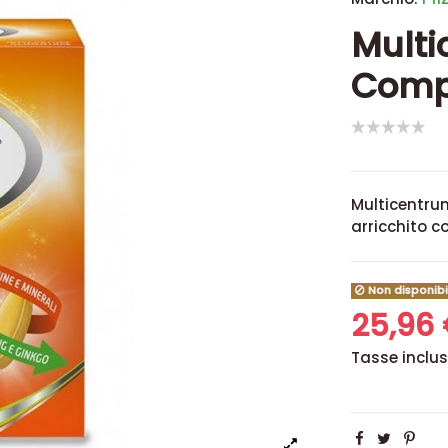
Multi
Comp
Multicentru
arricchito c
Non disponibi
25,96
Tasse inclu