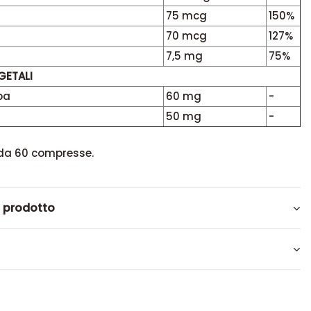
75 mcg
150%
70 mcg
127%
7,5 mg
75%
GETALI
ba
60 mg
-
50 mg
-
da 60 compresse.
l prodotto