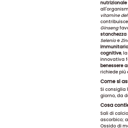
nutrizionale
all'organism
vitamine del
contribuisc
Ginseng
favo
stanchezza 
Selenio
e
Zin
immunitari
cognitive
, l
innovativa 
benessere an
richiede più
Come si as
Si consiglia
giorno, da d
Cosa conti
Sali di calci
ascorbico; a
Ossido di ma