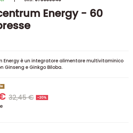
centrum Energy - 60
resse
m Energy è un integratore alimentare multivitaminico
on Ginseng e Ginkgo Biloba.
le
 €
32,45 €
-20%
se