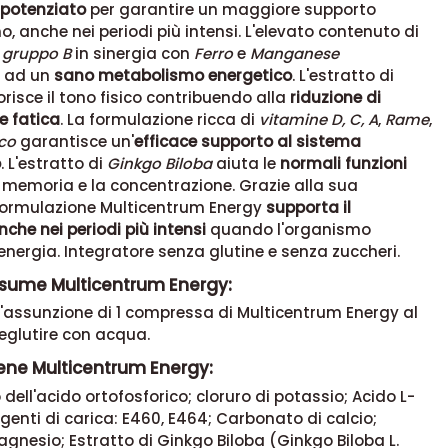
 potenziato
per garantire un maggiore supporto
o, anche nei periodi più intensi. L'elevato contenuto di
 gruppo B
in sinergia con
Ferro
e
Manganese
e ad un
sano metabolismo energetico
. L'estratto di
risce il tono fisico contribuendo alla
riduzione di
e fatica
. La formulazione ricca di
vitamine D, C, A
,
Rame
,
co
garantisce un'
efficace supporto al sistema
o
. L'estratto di
Ginkgo Biloba
aiuta le
normali funzioni
a memoria e la concentrazione. Grazie alla sua
formulazione Multicentrum Energy
supporta il
che nei periodi più intensi
quando l'organismo
 energia. Integratore senza glutine e senza zuccheri.
sume Multicentrum Energy:
 l'assunzione di 1 compressa di Multicentrum Energy al
eglutire con acqua.
ene Multicentrum Energy:
o dell'acido ortofosforico; cloruro di potassio; Acido L-
genti di carica: E460, E464; Carbonato di calcio;
gnesio; Estratto di Ginkgo Biloba (Ginkgo Biloba L.