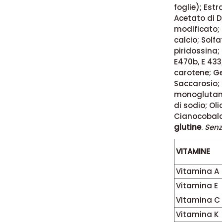
foglie); Est
Acetato di D
modificato; 
calcio; Solf
piridossina;
E470b, E 43
carotene; Ge
Saccarosio; 
monoglutamm
di sodio; Oli
Cianocobalam
glutine
.
Senz
VITAMINE
Vitamina A
Vitamina E
Vitamina C
Vitamina K