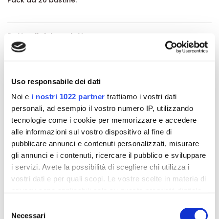
Pack da 20 bustine.
Dettagli del prodotto
Recensioni
Uso responsabile dei dati
Noi e
i nostri 1022 partner
trattiamo i vostri dati
personali, ad esempio il vostro numero IP, utilizzando
tecnologie come i cookie per memorizzare e accedere
Altri prodotti che potrebbero
alle informazioni sul vostro dispositivo al fine di
interessarti
pubblicare annunci e contenuti personalizzati, misurare
gli annunci e i contenuti, ricercare il pubblico e sviluppare
-42%
-42%
i servizi. Avete la possibilità di scegliere chi utilizza i
vostri dati e per quali scopi. Le vostre scelte in materia di
privacy sono applicabili solo su questa proprietà digitale
in cui avete effettuato le vostre scelte. È possibile
Selezione
modificare o revocare il proprio consenso in qualsiasi
Necessari
del