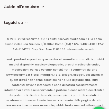
Guida all'acquisto
Seguici su
© 2013-2023 Ecofarma. Tutti i diritti riservati.
Mediacom S.r.l
a Socio
Unico
viale Luca Gaurico 9/11
00143
Roma
(RM)
P.IVA
12432541006
REA:
RM-1374205. Cap. Soc. Euro 10.000,00. Interamente versato.
Tutti i prodotti esposti su questo sito ed aventi la natura di dispositivi
medici, dispositivi medico-diagnostici, presidi medico chirurgici,
medicazioni per uso esterno, nonché tutti i contenuti del sito
www.ecofarma.it (testi, immagini, foto, disegni, allegati, descrizioni e
quant'altro) non hanno carattere né natura di pubblicità. Tutti i
contenuti devono intendersi e sono di natura esclusivamente
informativa e volti esclusivamente a portare a conoscenza dei clienti o
dei potenziali clienti in fase di pre-acquisto i prodotti venduti da
ecofarma attraverso la rete. Nessun contenuto delle pagine del sito
deve essere inteso come materiale pubblicitario, teso ad influenzare in