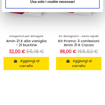
informazioni sul modo in cui utilizza il nostro sito con i
Usa solo i cookie necessari
nostri partner che si occupano di analisi dei dati web,
pubblicità e social media, i quali potrebbero combinarle
con altre informazioni che ha fornito loro o che hanno
raccolto dal suo utilizzo dei loro servizi.
Integratori per dimagrire
Kit dimagranti - Diete rapide
Amin 21 K alla vaniglia
Kit Promo: 3 confezioni
- 21 bustine
Amin 21 K Cacao
55,18 €
165,52 €
32,00 €
96,00 €
Aggiungi al
Aggiungi al
carrello
carrello