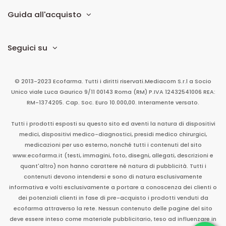
Guida all'acquisto
Seguici su
© 2013-2023 Ecofarma. Tutti i diritti riservati.
Mediacom S.r.l
a Socio
Unico
viale Luca Gaurico 9/11
00143
Roma
(RM)
P.IVA
12432541006
REA:
RM-1374205. Cap. Soc. Euro 10.000,00. Interamente versato.
Tutti i prodotti esposti su questo sito ed aventi la natura di dispositivi
medici, dispositivi medico-diagnostici, presidi medico chirurgici,
medicazioni per uso esterno, nonché tutti i contenuti del sito
www.ecofarma.it (testi, immagini, foto, disegni, allegati, descrizioni e
quant'altro) non hanno carattere né natura di pubblicità. Tutti i
contenuti devono intendersi e sono di natura esclusivamente
informativa e volti esclusivamente a portare a conoscenza dei clienti o
dei potenziali clienti in fase di pre-acquisto i prodotti venduti da
ecofarma attraverso la rete. Nessun contenuto delle pagine del sito
deve essere inteso come materiale pubblicitario, teso ad influenzare in