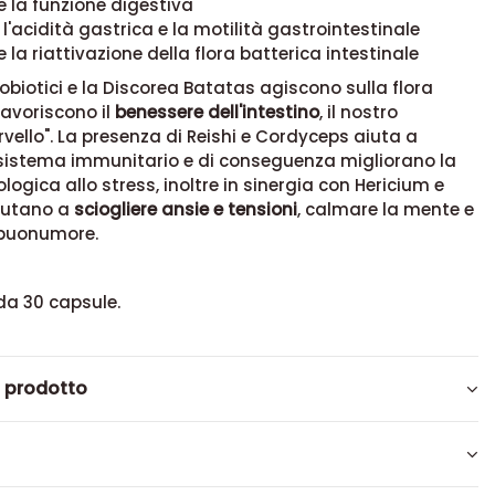
e la funzione digestiva
 l'acidità gastrica e la motilità gastrointestinale
 la riattivazione della flora batterica intestinale
robiotici e la Discorea Batatas agiscono sulla flora
favoriscono il
benessere dell'intestino
, il nostro
vello". La presenza di Reishi e Cordyceps aiuta a
l sistema immunitario e di conseguenza migliorano la
ologica allo stress, inoltre in sinergia con Hericium e
iutano a
sciogliere ansie e tensioni
, calmare la mente e
l buonumore.
da 30 capsule.
l prodotto