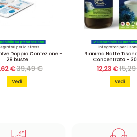
ponibile su prenotazione
Disponibile su prenot
tegratori per lo stress
Integratori per il so
olve Doppia Confezione -
Rianima Notte Tisan
28 buste
Concentrata - 30
39,49 €
15,29
,62 €
12,23 €
Vedi
Vedi