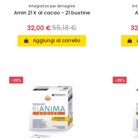
Integratori per dimagrire
Int
Amin 21 K al cacao - 21 bustine
A
55,18 €
32,00 €
32
Aggiungi al carrello
-20%
-25%