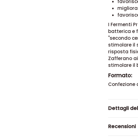
favorisc
migliora
favorisce
I Fermenti P
batterica e 
"secondo cer
stimolare i
risposta fisi
Zafferano a
stimolare i
Formato:
Confezione 
Dettagli de
Recensioni