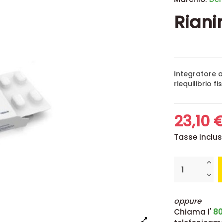
Riani
Integratore a
riequilibrio 
23,10 
Tasse inclu
oppure
Chiama l'
80