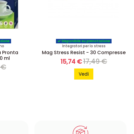
azione
Disponibile su prenotazione
nno
Integratori per lo stress
a Pronta
Mag Stress Resist - 30 Compresse
0 ml
17,49 €
15,74 €
 €
Vedi