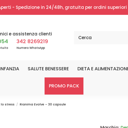
erti - Spedizione in 24/48h, gratuita per ordini superior
nici e assistenza clienti
054
342 8269219
tuito
Numero WhatsApp
INFANZIA
SALUTE BENESSERE
DIETA E ALIMENTAZION
PROMO PACK
 lo stress
Rianima Evolve - 30 capsule
Marchio:
De