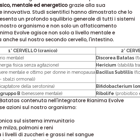
fisico, mentale ed energetico
grazie alla sua
 innovativa. Studi scientifici hanno dimostrato che lo
esenta un profondo squilibrio generale di tutti i sistemi
el nostro organismo e non solo un affaticamento
nima Evolve agisce non solo a livello mentale e
 anche sul nostro secondo cervello, l'intestino.
1° CERVELLO (cranico)
2° CERV
rio mentale)
Discorea Batatas
(fl
ergia fisica senza agitazione)
Hericium
(stabilità tr
sere mentale e ottimo per donne in menopausa
Bacillus Subtillis
(fl
- sbalzi ormonali)
ricaptatore della serotonina)
Bifidobacterium l
 gruppo B
(benessere mentale)
Ribolife
(probiotico 
Batatas contenuta nell'integratore Rianima Evolve
se azioni sul nostro organismo:
onica sul sistema immunitario
 milza, polmoni e reni
i livelli di zuccheri e grassi nel sangue