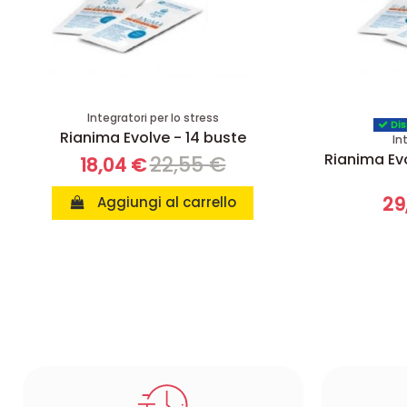
Integratori per lo stress
Dis
Rianima Evolve - 14 buste
In
Rianima Ev
22,55 €
18,04 €
29
Aggiungi al carrello