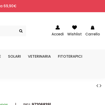
i a 69,90€
Accedi
Wishlist
Carrello
E
SOLARI
VETERINARIA
FITOTERAPICI
npas
|
SKU:
972068391