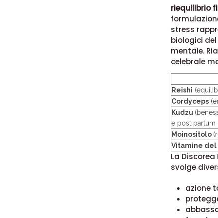
riequilibrio 
formulazione
stress rappr
biologici d
mentale. Ria
celebrale ma
Reishi
(equilib
Cordyceps
(en
Kudzu
(benes
e post partum 
Moinositolo
(
Vitamine del
La Discorea 
svolge diver
azione t
protegge
abbassa 