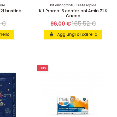
rire
Kit dimagranti - Diete rapide
 21 bustine
Kit Promo: 3 confezioni Amin 21 K
Cacao
8 €
165,52 €
96,00 €
rello
Aggiungi al carrello
-10%