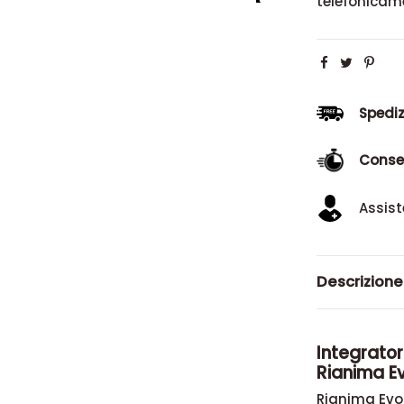
telefonicam
Spediz
Conse
Assist
Descrizione
Integratore
Rianima E
Rianima Evol