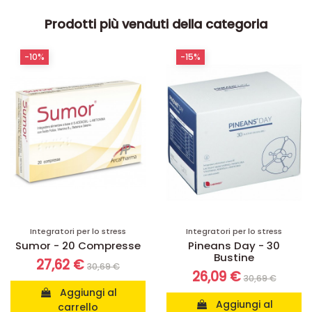
Prodotti più venduti della categoria
-10%
-15%
Integratori per lo stress
Integratori per lo stress
Sumor - 20 Compresse
Pineans Day - 30
Bustine
27,62 €
30,69 €
26,09 €
30,69 €
Aggiungi al
Aggiungi al
carrello