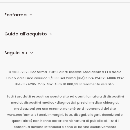
Ecofarma
Guida all'acquisto
Seguici su
© 2013-2023 Ecofarma. Tutti i diritti riservati.
Mediacom S.r.l
a Socio
Unico
viale Luca Gaurico 9/11
00143
Roma
(RM)
P.IVA
12432541006
REA:
RM-1374205. Cap. Soc. Euro 10.000,00. Interamente versato.
Tutti i prodotti esposti su questo sito ed aventi la natura di dispositivi
medici, dispositivi medico-diagnostici, presidi medico chirurgici,
medicazioni per uso esterno, nonché tutti i contenuti del sito
www.ecofarma.it (testi, immagini, foto, disegni, allegati, descrizioni e
quant'altro) non hanno carattere né natura di pubblicità. Tutti i
contenuti devono intendersi e sono di natura esclusivamente