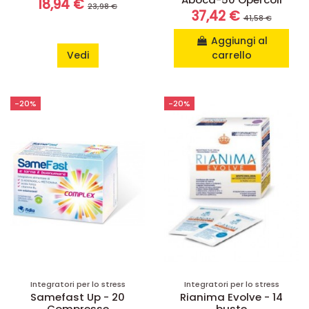
18,94 €
23,98 €
37,42 €
41,58 €
Aggiungi al
Vedi
carrello
-20%
-20%
Integratori per lo stress
Integratori per lo stress
Samefast Up - 20
Rianima Evolve - 14
Compresse
buste