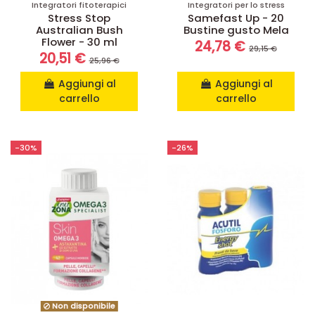
Integratori fitoterapici
Integratori per lo stress
Stress Stop
Samefast Up - 20
Australian Bush
Bustine gusto Mela
Flower - 30 ml
24,78 €
29,15 €
20,51 €
25,96 €
Aggiungi al
Aggiungi al
carrello
carrello
-30%
-26%
Non disponibile