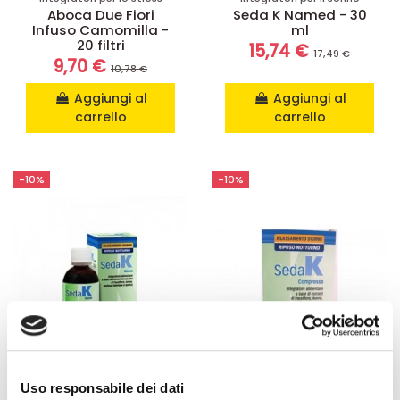
Aboca Due Fiori
Seda K Named - 30
Infuso Camomilla -
ml
20 filtri
15,74 €
17,49 €
9,70 €
10,78 €
Aggiungi al
Aggiungi al
carrello
carrello
-10%
-10%
Non disponibile
Non disponibile
Uso responsabile dei dati