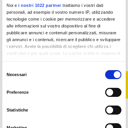
Integratori per il sonno
Integratori per il sonno
Noi e
i nostri 1022 partner
trattiamo i vostri dati
Seda K Named - 50
Seda K Named - 45
personali, ad esempio il vostro numero IP, utilizzando
ml
compresse
tecnologie come i cookie per memorizzare e accedere
21,73 €
15,74 €
24,14 €
17,49 €
alle informazioni sul vostro dispositivo al fine di
Vedi
Vedi
pubblicare annunci e contenuti personalizzati, misurare
gli annunci e i contenuti, ricercare il pubblico e sviluppare
i servizi. Avete la possibilità di scegliere chi utilizza i
-10%
-10%
vostri dati e per quali scopi. Le vostre scelte in materia di
privacy sono applicabili solo su questa proprietà digitale
in cui avete effettuato le vostre scelte. È possibile
Selezione
modificare o revocare il proprio consenso in qualsiasi
Necessari
FILTRO
del
momento dalla Dichiarazione sui cookie o facendo clic
consenso
sull'icona di attivazione della privacy.
Preferenze
Con il tuo consenso, vorremmo anche:
raccogliere informazioni sulla tua posizione
Statistiche
geografica, con un'approssimazione di qualche
Non disponibile
Non disponibile
metro,
Integratori per lo stress
Integratori per il sonno
Marketing