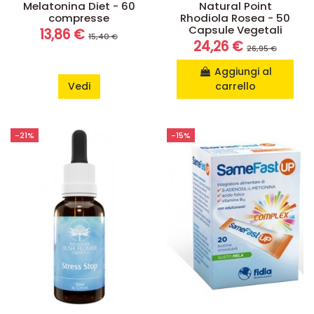
Melatonina Diet - 60
Natural Point
compresse
Rhodiola Rosea - 50
Capsule Vegetali
13,86 €
15,40 €
24,26 €
26,95 €
Aggiungi al
Vedi
carrello
-21%
-15%