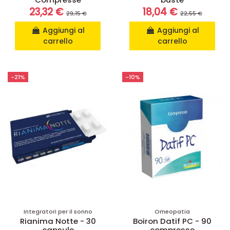
23,32 €
18,04 €
29,15 €
22,55 €
Aggiungi al
Aggiungi al
carrello
carrello
-21%
-10%
Integratori per il sonno
Omeopatia
Rianima Notte - 30
Boiron Datif PC - 90
capsule
compresse