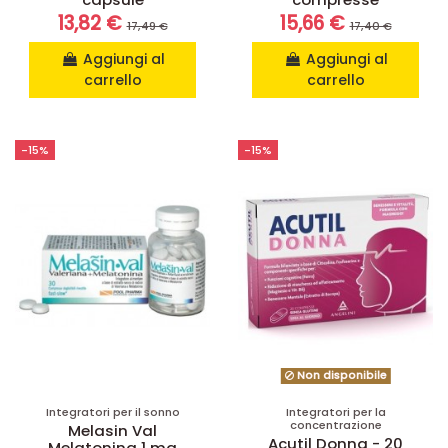
13,82 €
15,66 €
17,49 €
17,40 €
Aggiungi al
Aggiungi al
carrello
carrello
-15%
-15%
Non disponibile
Integratori per il sonno
Integratori per la
concentrazione
Melasin Val
Acutil Donna - 20
Melatonina 1 mg