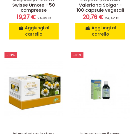
Swisse Umore - 50
Valeriana Solgar -
compresse
100 capsule vegetali
19,27 €
20,76 €
24,09 €
24,42 €
Aggiungi al
Aggiungi al
carrello
carrello
-10%
-10%
Integratori per lo stress
Integratori per il sonno