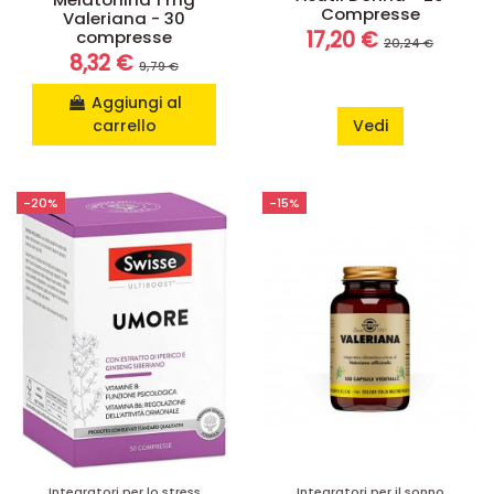
Compresse
Valeriana - 30
compresse
17,20 €
20,24 €
8,32 €
9,79 €
Aggiungi al
carrello
Vedi
-20%
-15%
Integratori per lo stress
Integratori per il sonno