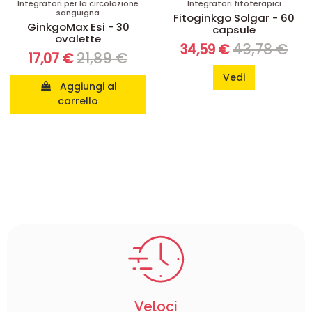
Integratori per la circolazione
Integratori fitoterapici
sanguigna
Fitoginkgo Solgar - 60
GinkgoMax Esi - 30
capsule
ovalette
43,78 €
34,59 €
21,89 €
17,07 €
Vedi
Aggiungi al
carrello
Veloci