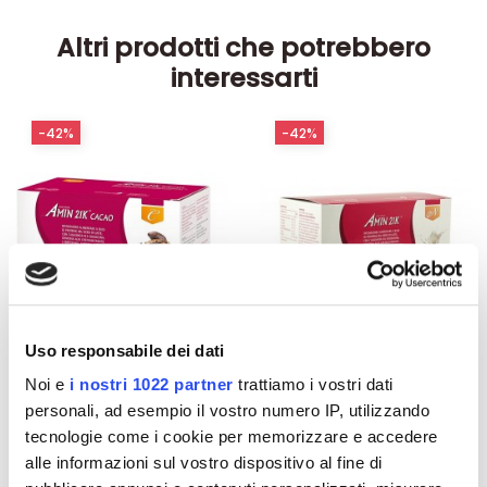
Altri prodotti che potrebbero
interessarti
-42%
-42%
Uso responsabile dei dati
Noi e
i nostri 1022 partner
trattiamo i vostri dati
personali, ad esempio il vostro numero IP, utilizzando
Integratori per dimagrire
Integratori per dimagrire
tecnologie come i cookie per memorizzare e accedere
Amin 21 K al cacao - 21
Amin 21 K neutro
bustine
alle informazioni sul vostro dispositivo al fine di