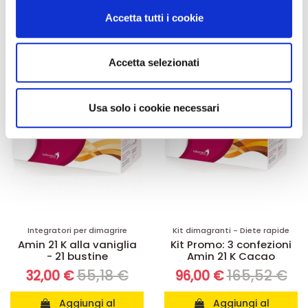
carrello
carrello
modificare o ritirare il tuo consenso in qualsiasi momento
Accetta tutti i cookie
dalla Dichiarazione sui cookie.
-42%
-42%
Utilizziamo i cookie per personalizzare contenuti ed
Accetta selezionati
annunci, per fornire funzionalità dei social media e per
analizzare il nostro traffico. Condividiamo inoltre
informazioni sul modo in cui utilizza il nostro sito con i
Usa solo i cookie necessari
nostri partner che si occupano di analisi dei dati web,
pubblicità e social media, i quali potrebbero combinarle
con altre informazioni che ha fornito loro o che hanno
raccolto dal suo utilizzo dei loro servizi.
Integratori per dimagrire
Kit dimagranti - Diete rapide
Amin 21 K alla vaniglia
Kit Promo: 3 confezioni
- 21 bustine
Amin 21 K Cacao
55,18 €
165,52 €
32,00 €
96,00 €
Aggiungi al
Aggiungi al