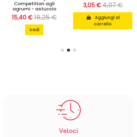
Competition agli
4,07 €
3,05 €
agrumi - astuccio
19,25 €
15,40 €
Aggiungi al
carrello
Vedi
Veloci