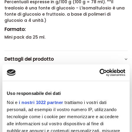
Percentuali espresse in g/100 g (100 g = 78 ml). **Il
trealosio è una fonte di glucosio - L’isomaltulosio è una
fonte di glucosio e fruttosio. a base di polimeri di
glucosio a 4 unità.)
Formato:
Mini pack da 25 ml.
Dettagli del prodotto
About Enervit
Recensioni
Uso responsabile dei dati
Noi e
i nostri 1022 partner
trattiamo i vostri dati
personali, ad esempio il vostro numero IP, utilizzando
tecnologie come i cookie per memorizzare e accedere
alle informazioni sul vostro dispositivo al fine di
Altri prodotti che potrebbero
pubblicare annunci e contenuti personalizzati, misurare