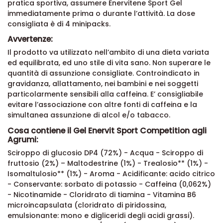
pratica sportiva, assumere Enervitene Sport Gel
immediatamente prima o durante l’attività. La dose
consigliata è di 4 minipacks.
Avvertenze:
Il prodotto va utilizzato nell’ambito di una dieta variata
ed equilibrata, ed uno stile di vita sano. Non superare le
quantità di assunzione consigliate. Controindicato in
gravidanza, allattamento, nei bambini e nei soggetti
particolarmente sensibili alla caffeina. E’ consigliabile
evitare l’associazione con altre fonti di caffeina e la
simultanea assunzione di alcol e/o tabacco.
Cosa contiene il Gel Enervit Sport Competition agli
Agrumi:
Sciroppo di glucosio DP4 (72%) - Acqua - Sciroppo di
fruttosio (2%) – Maltodestrine (1%) - Trealosio** (1%) -
Isomaltulosio** (1%) - Aroma - Acidificante: acido citrico
- Conservante: sorbato di potassio - Caffeina (0,062%)
- Nicotinamide - Cloridrato di tiamina - Vitamina B6
microincapsulata (cloridrato di piridossina,
emulsionante: mono e digliceridi degli acidi grassi).