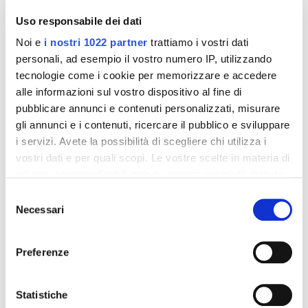
Uso responsabile dei dati
Noi e
i nostri 1022 partner
trattiamo i vostri dati
personali, ad esempio il vostro numero IP, utilizzando
tecnologie come i cookie per memorizzare e accedere
alle informazioni sul vostro dispositivo al fine di
pubblicare annunci e contenuti personalizzati, misurare
gli annunci e i contenuti, ricercare il pubblico e sviluppare
i servizi. Avete la possibilità di scegliere chi utilizza i
vostri dati e per quali scopi. Le vostre scelte in materia di
privacy sono applicabili solo su questa proprietà digitale
Integratori per dimagrire
Integratori per dimagrire
in cui avete effettuato le vostre scelte. È possibile
Amin 21 K al cacao - 21
Amin 21 K neutro
Selezione
bustine
modificare o revocare il proprio consenso in qualsiasi
Necessari
del
55,18 €
55,18 €
32,00 €
32,00 €
momento dalla Dichiarazione sui cookie o facendo clic
consenso
sull'icona di attivazione della privacy.
Aggiungi al
Aggiungi al
Preferenze
carrello
carrello
Con il tuo consenso, vorremmo anche:
raccogliere informazioni sulla tua posizione
Statistiche