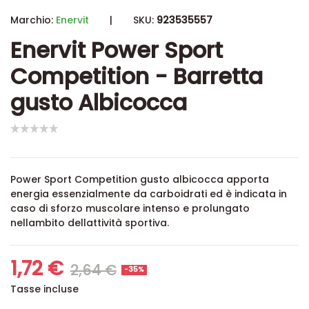
Marchio:
Enervit
|
SKU:
923535557
Enervit Power Sport
Competition - Barretta
gusto Albicocca
Power Sport Competition gusto albicocca apporta
energia essenzialmente da carboidrati ed
è indicata in
caso di sforzo muscolare intenso e prolungato
nellambito dellattività sportiva.
1,72 €
2,64 €
-35%
Tasse incluse