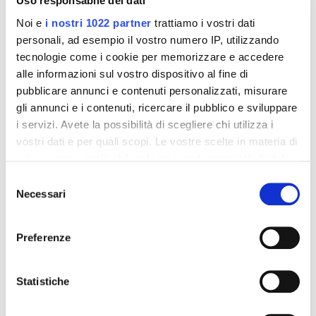
Uso responsabile dei dati
Formato:
Noi e
i nostri 1022 partner
trattiamo i vostri dati
L'integratore Piuma è disponibile nella confezione con 16
personali, ad esempio il vostro numero IP, utilizzando
buste da 2,8 g
tecnologie come i cookie per memorizzare e accedere
Note:
alle informazioni sul vostro dispositivo al fine di
pubblicare annunci e contenuti personalizzati, misurare
L'integratore è assumibile anche da celiaci o intolleranti
al lattosio, infatti Piuma è privo di lattosio e di glutine.
gli annunci e i contenuti, ricercare il pubblico e sviluppare
i servizi. Avete la possibilità di scegliere chi utilizza i
vostri dati e per quali scopi. Le vostre scelte in materia di
privacy sono applicabili solo su questa proprietà digitale
Dettagli del prodotto
in cui avete effettuato le vostre scelte. È possibile
Selezione
modificare o revocare il proprio consenso in qualsiasi
Necessari
del
Recensioni
momento dalla Dichiarazione sui cookie o facendo clic
consenso
sull'icona di attivazione della privacy.
Preferenze
Con il tuo consenso, vorremmo anche:
raccogliere informazioni sulla tua posizione
Statistiche
Altri prodotti che potrebbero
geografica, con un'approssimazione di qualche
interessarti
metro,