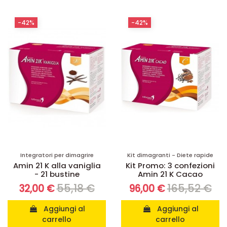
-42%
-42%
Integratori per dimagrire
Kit dimagranti - Diete rapide
Amin 21 K alla vaniglia
Kit Promo: 3 confezioni
- 21 bustine
Amin 21 K Cacao
55,18 €
165,52 €
32,00 €
96,00 €
Aggiungi al
Aggiungi al
carrello
carrello