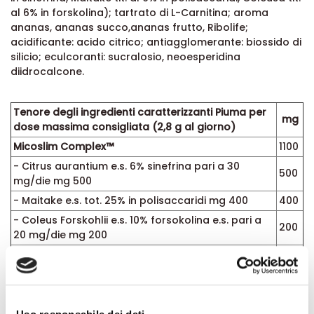
al 6% in forskolina); tartrato di L-Carnitina; aroma
ananas, ananas succo,ananas frutto, Ribolife;
acidificante: acido citrico; antiagglomerante: biossido di
silicio; eculcoranti: sucralosio, neoesperidina
diidrocalcone.
Tenore degli ingredienti caratterizzanti Piuma per
mg
dose massima consigliata (2,8 g al giorno)
Micoslim Complex™
1100
- Citrus aurantium e.s. 6% sinefrina pari a 30
500
mg/die mg 500
- Maitake e.s. tot. 25% in polisaccaridi mg 400
400
- Coleus Forskohlii e.s. 10% forsokolina e.s. pari a
200
20 mg/die mg 200
l - Carnitina HCI
250
Ananas Gambi e.s. (tit. 600 gdu/g)
100
Ribolife™
100