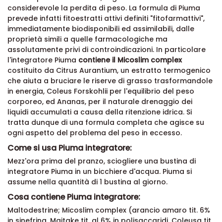
considerevole la perdita di peso. La formula di Piuma
prevede infatti fitoestratti attivi definiti "fitofarmattivi",
immediatamente biodisponibili ed assimilabili, dalle
proprietà simili a quelle farmacologiche ma
assolutamente privi di controindicazioni. In particolare
l'integratore Piuma
contiene il Micoslim complex
costituito da Citrus Aurantium, un estratto termogenico
che aiuta a bruciare le riserve di grasso trasformandole
in energia, Coleus Forskohlii per l'equilibrio del peso
corporeo, ed Ananas, per il naturale drenaggio dei
liquidi accumulati a causa della ritenzione idrica. Si
tratta dunque di una formula completa che agisce su
ogni aspetto del problema del peso in eccesso.
Come si usa Piuma integratore:
Mezz'ora prima del pranzo, sciogliere una bustina di
integratore Piuma in un bicchiere d'acqua. Piuma si
assume nella quantità di 1 bustina al giorno.
Cosa contiene Piuma integratore:
Maltodestrine; Micoslim complex (arancio amaro tit. 6%
in sinefrina, Maitake tit. al 6% in polisaccaridi, Coleusa tit.