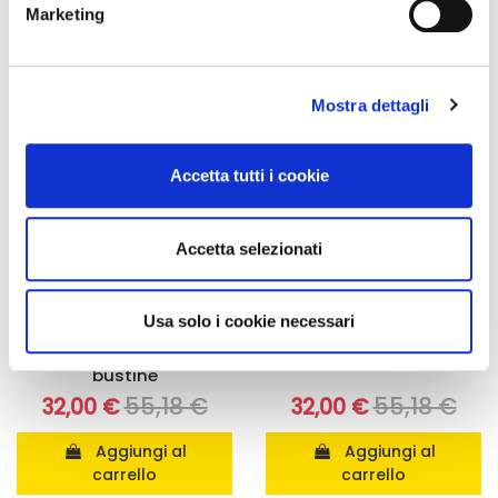
Marketing
Identificare il tuo dispositivo, scansionandolo
-42%
-42%
attivamente alla ricerca di caratteristiche specifiche
(impronte digitali).
Mostra dettagli
Approfondisci come vengono elaborati i tuoi dati personali
e imposta le tue preferenze nella
sezione dettagli
. Puoi
modificare o ritirare il tuo consenso in qualsiasi momento
Accetta tutti i cookie
dalla Dichiarazione sui cookie.
Utilizziamo i cookie per personalizzare contenuti ed
Accetta selezionati
annunci, per fornire funzionalità dei social media e per
analizzare il nostro traffico. Condividiamo inoltre
informazioni sul modo in cui utilizza il nostro sito con i
Usa solo i cookie necessari
Integratori per dimagrire
Integratori per dimagrire
nostri partner che si occupano di analisi dei dati web,
Amin 21 K al cacao - 21
Amin 21 K neutro
bustine
pubblicità e social media, i quali potrebbero combinarle
55,18 €
55,18 €
con altre informazioni che ha fornito loro o che hanno
32,00 €
32,00 €
raccolto dal suo utilizzo dei loro servizi.
Aggiungi al
Aggiungi al
carrello
carrello