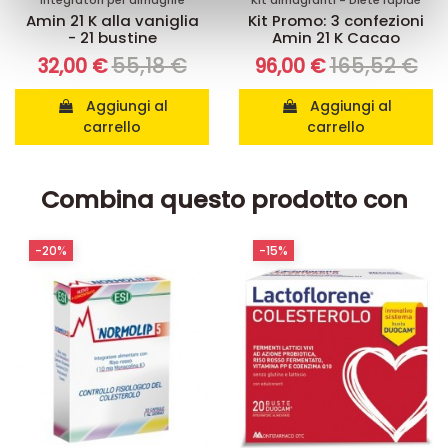
Integratori per dimagrire
Kit dimagranti - Diete rapide
Amin 21 K alla vaniglia
Kit Promo: 3 confezioni
con altre informazioni che ha fornito loro o che hanno
- 21 bustine
Amin 21 K Cacao
raccolto dal suo utilizzo dei loro servizi.
55,18 €
165,52 €
32,00 €
96,00 €
Aggiungi al
Aggiungi al
carrello
carrello
Combina questo prodotto con
-20%
-15%