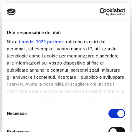
Altri prodotti che potrebbero
Uso responsabile dei dati
interessarti
Noi e
i nostri 1022 partner
trattiamo i vostri dati
personali, ad esempio il vostro numero IP, utilizzando
-42%
-42%
tecnologie come i cookie per memorizzare e accedere
alle informazioni sul vostro dispositivo al fine di
pubblicare annunci e contenuti personalizzati, misurare
gli annunci e i contenuti, ricercare il pubblico e sviluppare
i servizi. Avete la possibilità di scegliere chi utilizza i
vostri dati e per quali scopi. Le vostre scelte in materia di
privacy sono applicabili solo su questa proprietà digitale
in cui avete effettuato le vostre scelte. È possibile
Selezione
modificare o revocare il proprio consenso in qualsiasi
Necessari
del
momento dalla Dichiarazione sui cookie o facendo clic
consenso
sull'icona di attivazione della privacy.
Integratori per dimagrire
Integratori per dimagrire
Preferenze