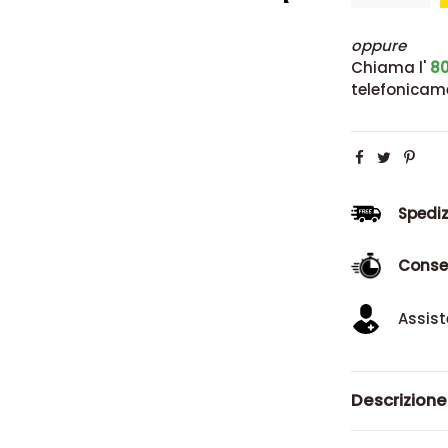
oppure
Chiama l'
80
telefonicam
Spediz
Conse
Assist
Descrizione