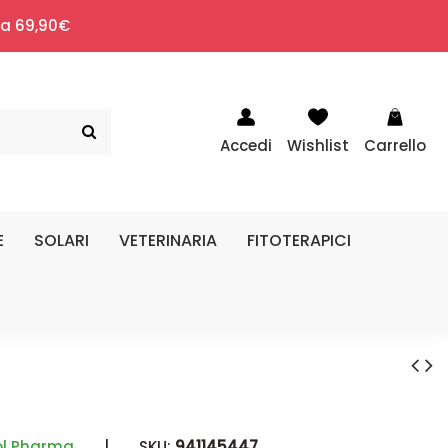
i a 69,90€
Accedi
Wishlist
Carrello
E
SOLARI
VETERINARIA
FITOTERAPICI
ol Pharma
|
SKU:
941145447