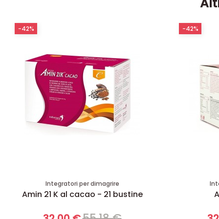
Alt
-42%
-42%
Integratori per dimagrire
Int
Amin 21 K al cacao - 21 bustine
A
55,18 €
32,00 €
32