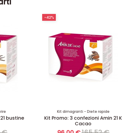
arti
-42%
rire
Kit dimagranti - Diete rapide
 21 bustine
Kit Promo: 3 confezioni Amin 21 K
Cacao
8 €
165,52 €
96,00 €