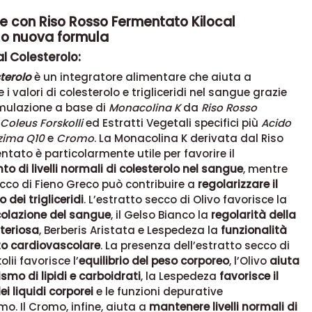
e con Riso Rosso Fermentato Kilocal
lo nuova formula
al Colesterolo:
sterolo
è un integratore alimentare che aiuta a
 i valori di colesterolo e trigliceridi nel sangue grazie
rmulazione a base di
Monacolina K
da
Riso Rosso
Coleus Forskolli
ed Estratti Vegetali specifici più
Acido
zima Q10
e
Cromo
. La Monacolina K derivata dal Riso
tato è particolarmente utile per favorire il
 di livelli normali di colesterolo nel sangue
, mentre
ecco di Fieno Greco può contribuire a
regolarizzare il
dei trigliceridi
. L’estratto secco di Olivo favorisce la
colazione del sangue
, il Gelso Bianco la
regolarità della
teriosa
, Berberis Aristata e Lespedeza la
funzionalità
to cardiovascolare
. La presenza dell’estratto secco di
lii favorisce l’
equilibrio del peso corporeo
, l’Olivo
aiuta
smo di lipidi e carboidrati
, la Lespedeza
favorisce il
i liquidi corporei
e le funzioni depurative
mo. Il Cromo, infine, aiuta a
mantenere livelli normali di