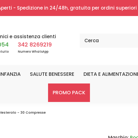
erti - Spedizione in 24/48h, gratuita per ordini superior
nici e assistenza clienti
054
342 8269219
tuito
Numero WhatsApp
INFANZIA
SALUTE BENESSERE
DIETA E ALIMENTAZION
PROMO PACK
olesterolo - 30 Compresse
Marchio:
Po