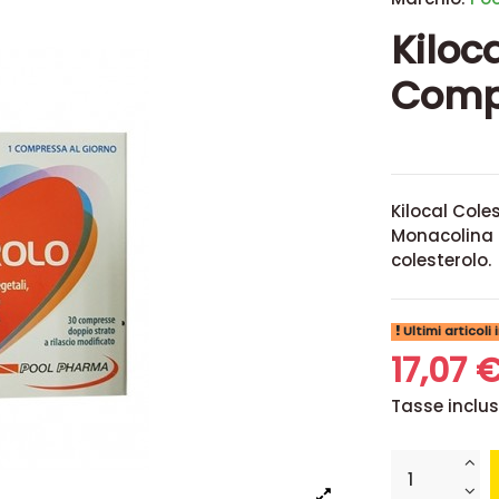
Kiloc
Comp
Kilocal Cole
Monacolina K
colesterolo.
Ultimi articoli
17,07 
Tasse inclu