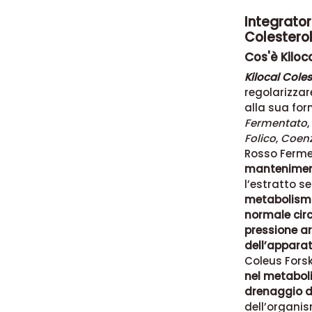
Integrator
Colestero
Cos'è Kiloc
Kilocal Cole
regolarizzare
alla sua fo
Fermentato
,
Folico
,
Coen
Rosso Fermen
mantenimento
l’estratto s
metabolismo 
normale cir
pressione ar
dell’appara
Coleus Forsko
nel metaboli
drenaggio de
dell’organis