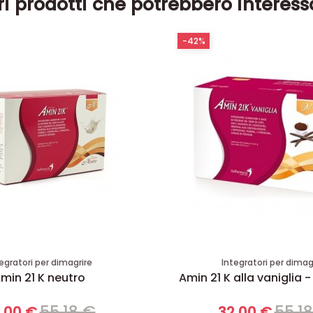
ri prodotti che potrebbero interess
-42%
egratori per dimagrire
Integratori per dimag
min 21 K neutro
Amin 21 K alla vaniglia -
55,18 €
55,1
,00 €
32,00 €