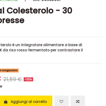
al Colesterolo - 30
resse
sterolo è un integratore alimentare a base di
 da riso rosso fermentato per contrastare il
 in magazzino
€
21,89 €
-22%
se
Aggiungi al carrello