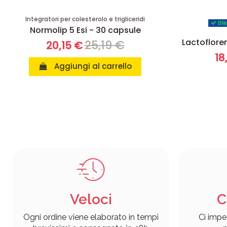
Integratori per colesterolo e trigliceridi
Dis
Normolip 5 Esi - 30 capsule
Lactoflore
25,19 €
20,15 €
18
Aggiungi al carrello
Veloci
C
Ogni ordine viene elaborato in tempi
Ci impe